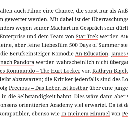
alten auch Filme eine Chance, die sonst nur als Auß
n gewertet werden. Mit dabei ist der Überraschungs
onders wegen seiner Machart im Gespräch sein dürft
 Enterprise und dem Team von
Star Trek
werden Aus
leine, aber feine Liebesfilm
500 Days of Summer
ste
 die Berufseinsteiger-Komödie
An Education
.
James
 nach Pandora
werden wahrscheinlich nicht übergan
hes Kommando – The Hurt Locker
von
Kathryn Bige
leibt abzuwarten; die Kritiker jedenfalls sind des Lo
folg
Precious – Das Leben ist kostbar
über eine junge
 in die Selbständigkeit bahnt. Dies wäre dann aber
nsens orientierten Academy viel erwartet. Da ist 
kompatibler, ebenso wie
In meinem Himmel
von
Pe