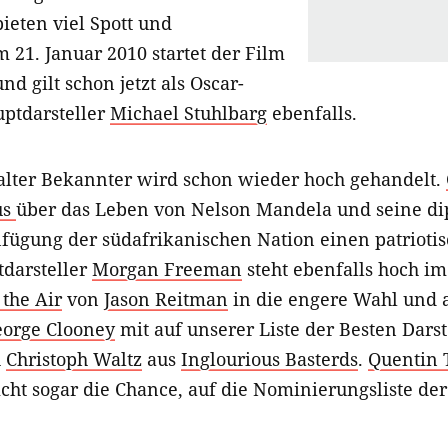
bieten viel Spott und
 21. Januar 2010 startet der Film
d gilt schon jetzt als Oscar-
uptdarsteller
Michael Stuhlbarg
ebenfalls.
alter Bekannter wird schon wieder hoch gehandelt.
us
über das Leben von Nelson Mandela und seine d
ügung der südafrikanischen Nation einen patrioti
tdarsteller
Morgan Freeman
steht ebenfalls hoch im 
 the Air
von
Jason Reitman
in die engere Wahl und a
orge Clooney
mit auf unserer Liste der Besten Darste
h
Christoph Waltz
aus
Inglourious Basterds
.
Quentin 
icht sogar die Chance, auf die Nominierungsliste de