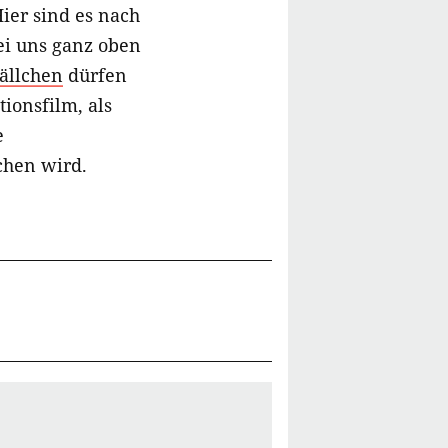
ier sind es nach
ei uns ganz oben
bällchen
dürfen
ionsfilm, als
e
chen wird.