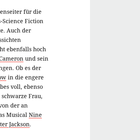
enseiter für die
-Science Fiction
e. Auch der
sichten
ht ebenfalls hoch
 Cameron
und sein
gen. Ob es der
low
in die engere
bes voll, ebenso
 schwarze Frau,
 von der an
das Musical
Nine
ter Jackson
.