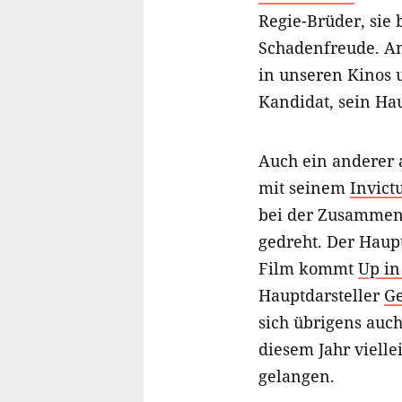
Regie-Brüder, sie 
Schadenfreude. Am
in unseren Kinos un
Kandidat, sein Ha
Auch ein anderer 
mit seinem
Invict
bei der Zusammenf
gedreht. Der Haup
Film kommt
Up in
Hauptdarsteller
Ge
sich übrigens auc
diesem Jahr vielle
gelangen.