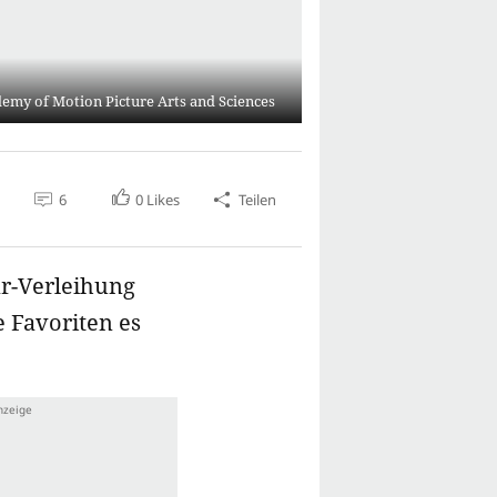
emy of Motion Picture Arts and Sciences
6
0
Likes
Teilen
r-Verleihung
e Favoriten es