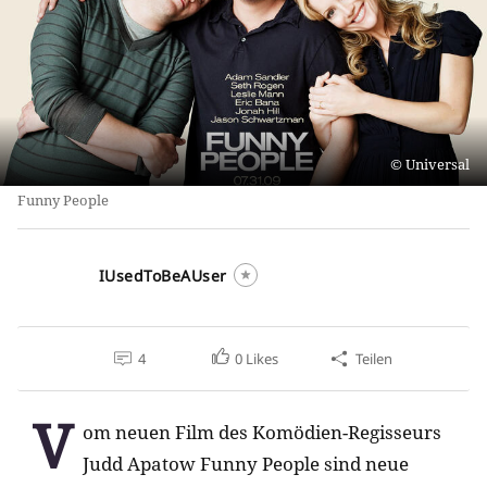
Universal
Funny People
IUsedToBeAUser
4
0
Likes
Teilen
V
om neuen Film des Komödien-Regisseurs
Judd Apatow Funny People sind neue