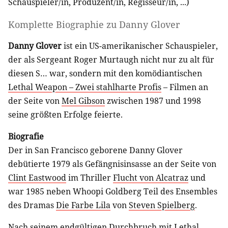
Schauspieler/in
,
Produzent/in
,
Regisseur/in
, ...)
Komplette Biographie zu
Danny Glover
Danny Glover
ist ein US-amerikanischer Schauspieler,
der als Sergeant Roger Murtaugh nicht nur zu alt für
diesen S… war, sondern mit den komödiantischen
Lethal Weapon – Zwei stahlharte Profis
– Filmen an
der Seite von
Mel Gibson
zwischen 1987 und 1998
seine größten Erfolge feierte.
Biografie
Der in San Francisco geborene Danny Glover
debütierte 1979 als Gefängnisinsasse an der Seite von
Clint Eastwood
im Thriller
Flucht von Alcatraz
und
war 1985 neben Whoopi Goldberg Teil des Ensembles
des Dramas
Die Farbe Lila
von
Steven Spielberg
.
Nach seinem endgültigen Durchbruch mit
Lethal