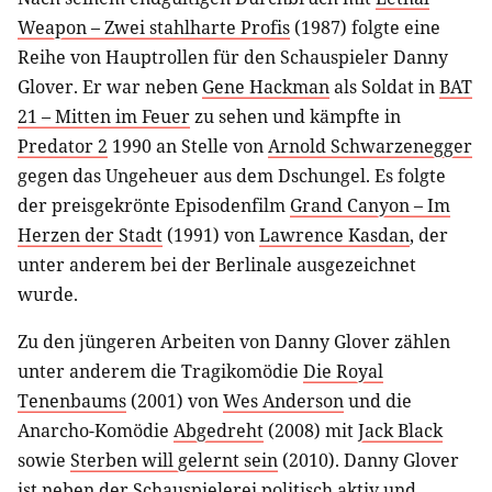
Weapon – Zwei stahlharte Profis
(1987) folgte eine
Reihe von Hauptrollen für den Schauspieler Danny
Glover. Er war neben
Gene Hackman
als Soldat in
BAT
21 – Mitten im Feuer
zu sehen und kämpfte in
Predator 2
1990 an Stelle von
Arnold Schwarzenegger
gegen das Ungeheuer aus dem Dschungel. Es folgte
der preisgekrönte Episodenfilm
Grand Canyon – Im
Herzen der Stadt
(1991) von
Lawrence Kasdan
, der
unter anderem bei der Berlinale ausgezeichnet
wurde.
Zu den jüngeren Arbeiten von Danny Glover zählen
unter anderem die Tragikomödie
Die Royal
Tenenbaums
(2001) von
Wes Anderson
und die
Anarcho-Komödie
Abgedreht
(2008) mit
Jack Black
sowie
Sterben will gelernt sein
(2010). Danny Glover
ist neben der Schauspielerei politisch aktiv und