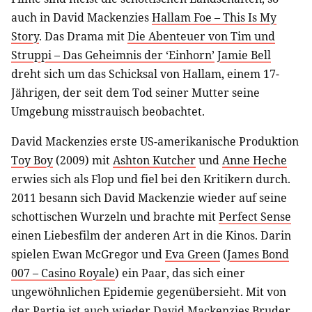
auch in David Mackenzies
Hallam Foe – This Is My
Story
. Das Drama mit
Die Abenteuer von Tim und
Struppi – Das Geheimnis der ‘Einhorn’
Jamie Bell
dreht sich um das Schicksal von Hallam, einem 17-
Jährigen, der seit dem Tod seiner Mutter seine
Umgebung misstrauisch beobachtet.
David Mackenzies erste US-amerikanische Produktion
Toy Boy
(2009) mit
Ashton Kutcher
und
Anne Heche
erwies sich als Flop und fiel bei den Kritikern durch.
2011 besann sich David Mackenzie wieder auf seine
schottischen Wurzeln und brachte mit
Perfect Sense
einen Liebesfilm der anderen Art in die Kinos. Darin
spielen Ewan McGregor und
Eva Green
(
James Bond
007 – Casino Royale
) ein Paar, das sich einer
ungewöhnlichen Epidemie gegenübersieht. Mit von
der Partie ist auch wieder David Mackenzies Bruder