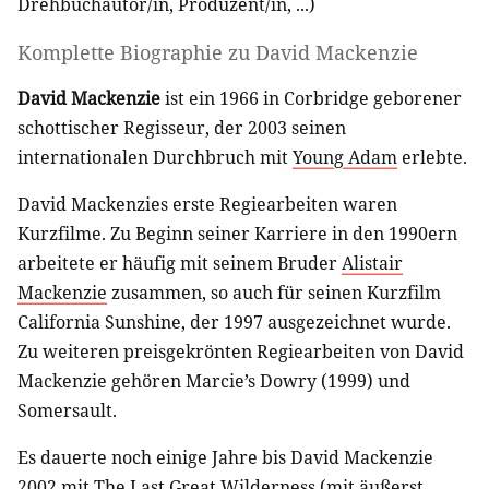
Drehbuchautor/in
,
Produzent/in
, ...)
Komplette Biographie zu
David Mackenzie
David Mackenzie
ist ein 1966 in Corbridge geborener
schottischer Regisseur, der 2003 seinen
internationalen Durchbruch mit
Young Adam
erlebte.
David Mackenzies erste Regiearbeiten waren
Kurzfilme. Zu Beginn seiner Karriere in den 1990ern
arbeitete er häufig mit seinem Bruder
Alistair
Mackenzie
zusammen, so auch für seinen Kurzfilm
California Sunshine, der 1997 ausgezeichnet wurde.
Zu weiteren preisgekrönten Regiearbeiten von David
Mackenzie gehören Marcie’s Dowry (1999) und
Somersault.
Es dauerte noch einige Jahre bis David Mackenzie
2002 mit The Last Great Wilderness (mit äußerst