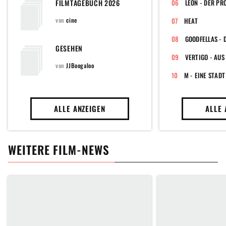
FILMTAGEBUCH 2026
LÉON - DER PR
von
cine
HEAT
GESEHEN
VERTIGO - AUS
von
JJBoogaloo
M - EINE STAD
ALLE ANZEIGEN
ALLE 
WEITERE FILM-NEWS