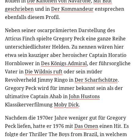
Rollen in
Die Kanonen von Navarone
,
Mit Blut
geschrieben
und in
Der Kommandeur
entsprechen
ebenfalls diesem Profil.
Neben seiner oscarprämierten Darstellung des
Atticus Finch spielte Gregory Peck eine ganze Reihe
unterschiedlichster Helden. Zu nennen wären hier
etwa sein kauziger aber heroischer Captain Horatio
Hornblower in
Des Königs Admiral
, der führsorgliche
Vater in
Die Wildnis ruft
oder sein müder
Revolverheld Jimmy Ringo in
Der Scharfschütze
.
Gregory Peck wird für immer bekannt sein als der
ultimative Captain Ahab in
John Hustons
Klassikerverfilmung
Moby Dick
.
Nachdem die 1970er Jahre weniger gut für Gregory
Peck liefen, hatte er 1976 mit
Das Omen
einen Hit. Es
folgte der Thriller The Boys from Brazil, in welchem