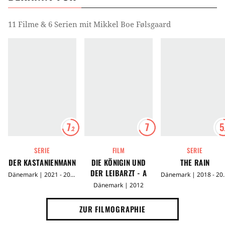
11 Filme & 6 Serien mit Mikkel Boe Følsgaard
7
7
5
.2
SERIE
FILM
SERIE
DER KASTANIENMANN
DIE KÖNIGIN UND
THE RAIN
DER LEIBARZT - A
Dänemark | 2021 - 2026
Dänemark 
ROYAL AFFAIR
Dänemark | 2012
ZUR FILMOGRAPHIE