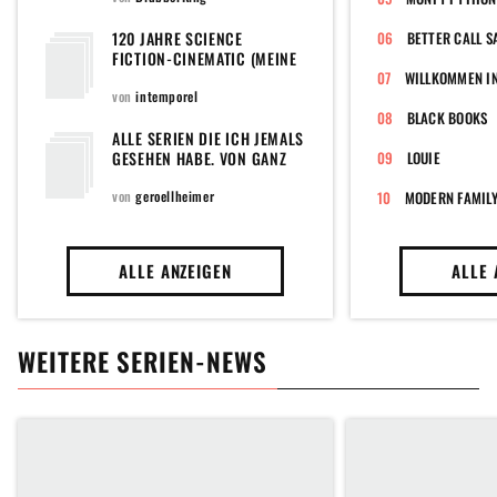
120 JAHRE SCIENCE
BETTER CALL S
FICTION-CINEMATIC (MEINE
FILMAUSWAHL VON 1902 BIS
WILLKOMMEN IN
2022 UND DARÜBER HINAUS
von
intemporel
...)
BLACK BOOKS
ALLE SERIEN DIE ICH JEMALS
GESEHEN HABE. VON GANZ
LOUIE
ALT BIS AKTUELL
von
geroellheimer
MODERN FAMIL
ALLE ANZEIGEN
ALLE 
WEITERE SERIEN-NEWS