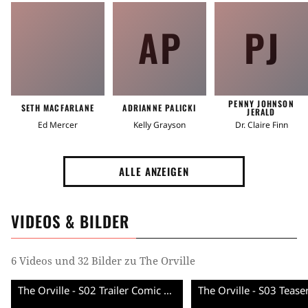
AP
PJ
PENNY JOHNSON
SETH MACFARLANE
ADRIANNE PALICKI
JERALD
Ed Mercer
Kelly Grayson
Dr. Claire Finn
ALLE ANZEIGEN
VIDEOS & BILDER
6 Videos und 32 Bilder zu The Orville
The Orville - S02 Trailer Comic Con (English) HD