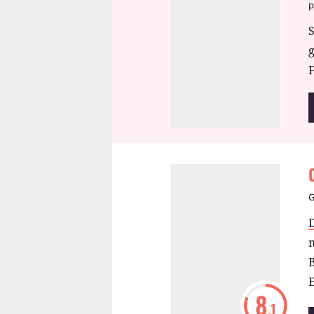
p
S
F
m
8
.1