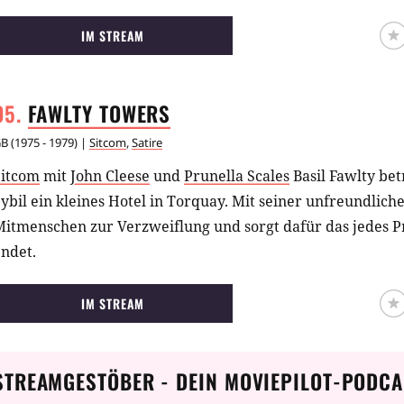
täuschen eine Marienerscheinung vor, womit die Erlösung 
nheil – seinen Lauf nimmt.
IM STREAM
FAWLTY
TOWERS
GB
(
1975 - 1979
) |
Sitcom
,
Satire
Sitcom
mit
John Cleese
und
Prunella Scales
Basil Fawlty bet
ybil ein kleines Hotel in Torquay. Mit seiner unfreundliche
Mitmenschen zur Verzweiflung und sorgt dafür das jedes 
ndet.
IM STREAM
STREAMGESTÖBER - DEIN MOVIEPILOT-PODCA