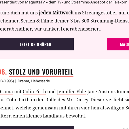
räsentiert von MagentaTV – dem TV- und Streaming-Angebot der Telekom
türz dich mit uns
jeden Mittwoch
ins Streamgestöber auf 
geheimen Serien & Filme deiner 3 bis 300 Streaming-Diens
eierabendbier, wir trinken Feierabendserien.
JETZT REINHÖREN
MAGE
STOLZ UND
VORURTEIL
GB
(
1995
) |
Drama
,
Liebesserie
Drama
mit
Colin Firth
und
Jennifer Ehle
Jane Austens Roman
it Colin Firth in der Rolle des Mr. Darcy. Dieser verliebt s
Bennet, welche gemeinsam mit ihren vier heiratswilligen 
Eltern einen kleines Landhaus bewohnt.