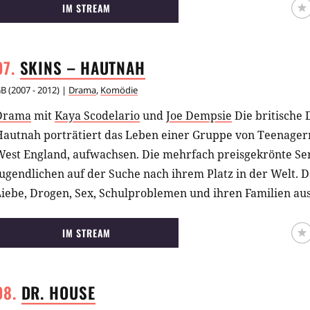
IM STREAM
SKINS –
HAUTNAH
GB
(
2007 - 2012
) |
Drama
,
Komödie
Drama
mit
Kaya Scodelario
und
Joe Dempsie
Die britische 
autnah porträtiert das Leben einer Gruppe von Teenagern, 
est England, aufwachsen. Die mehrfach preisgekrönte Seri
ugendlichen auf der Suche nach ihrem Platz in der Welt. D
Liebe, Drogen, Sex, Schulproblemen und ihren Familien au
IM STREAM
DR.
HOUSE