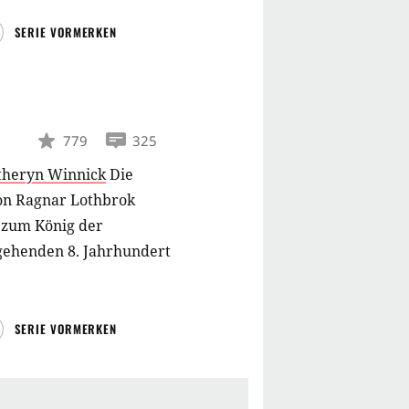
SERIE VORMERKEN
779
325
theryn Winnick
Die
von Ragnar Lothbrok
r zum König der
sgehenden 8. Jahrhundert
SERIE VORMERKEN