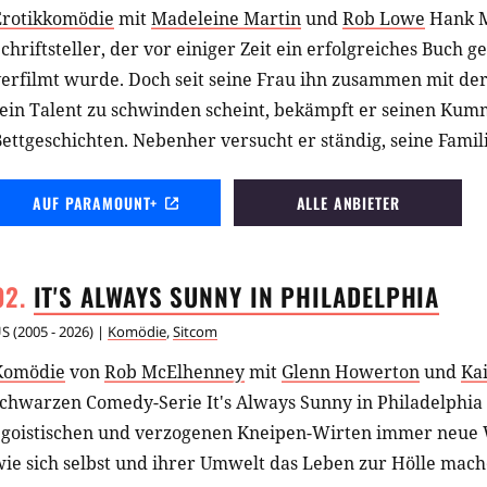
Erotikkomödie
mit
Madeleine Martin
und
Rob Lowe
Hank M
chriftsteller, der vor einiger Zeit ein erfolgreiches Buch g
erfilmt wurde. Doch seit seine Frau ihn zusammen mit der
sein Talent zu schwinden scheint, bekämpft er seinen Kum
ettgeschichten. Nebenher versucht er ständig, seine Famil
zurückzugewinnen.
AUF PARAMOUNT+
ALLE ANBIETER
IT'S ALWAYS SUNNY IN
PHILADELPHIA
US
(
2005 - 2026
) |
Komödie
,
Sitcom
Komödie
von
Rob McElhenney
mit
Glenn Howerton
und
Kai
schwarzen Comedy-Serie It's Always Sunny in Philadelphia
egoistischen und verzogenen Kneipen-Wirten immer neue 
wie sich selbst und ihrer Umwelt das Leben zur Hölle mac