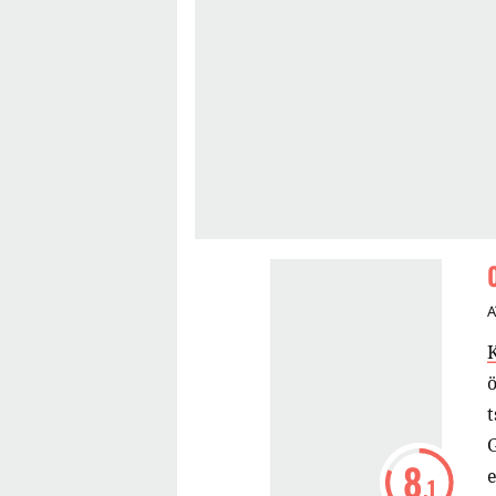
A
ö
t
G
8
.1