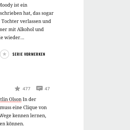
oody ist ein
eschrieben hat, das sogar
 Tochter verlassen und
mer mit Alkohol und
ie wieder
SERIE VORMERKEN
477
47
tlin Olson
In der
 muss eine Clique von
Wege kennen lernen,
hen können.