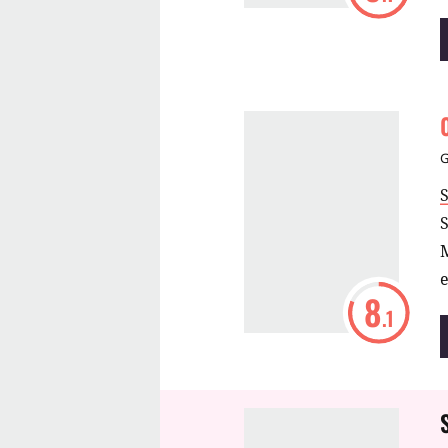
U
S
e
8
.1