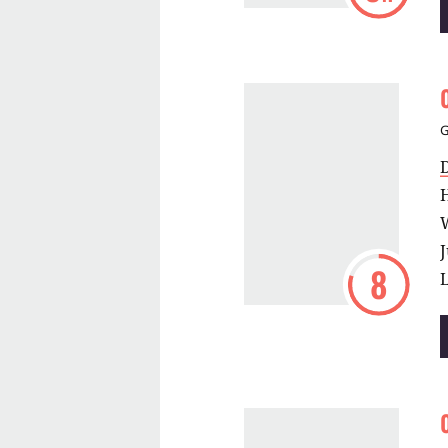
H
W
J
8