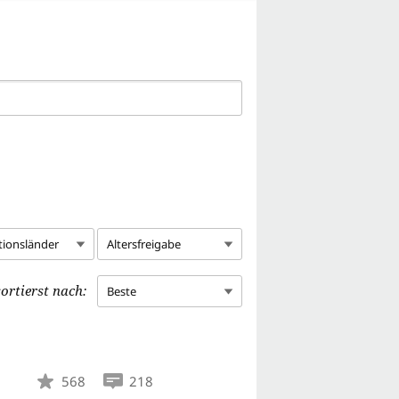
tionsländer
Altersfreigabe
ortierst nach:
Beste
568
218