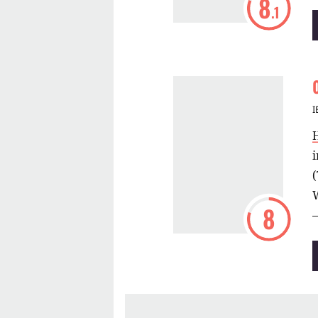
8
.1
I
H
i
W
8
–