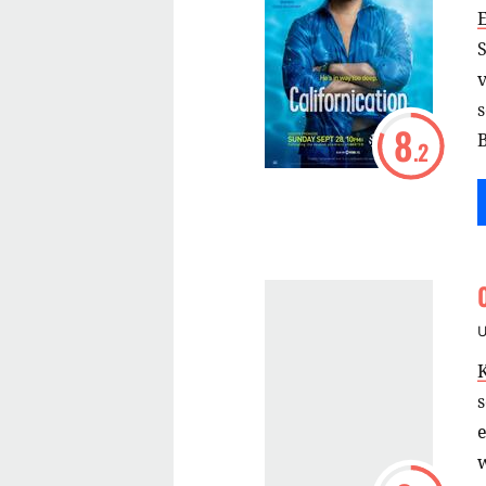
S
v
8
B
.2