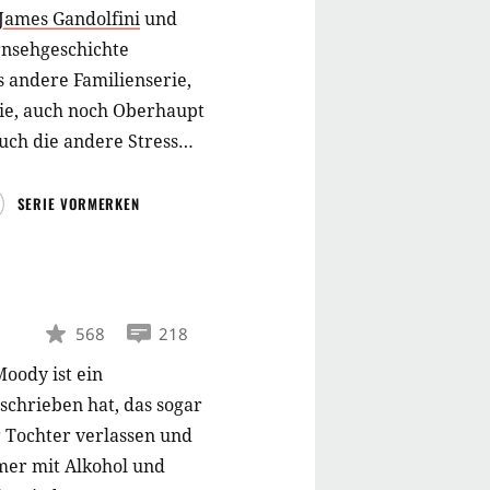
James Gandolfini
und
ernsehgeschichte
s andere Familienserie,
lie, auch noch Oberhaupt
auch die andere Stress
SERIE VORMERKEN
568
218
oody ist ein
eschrieben hat, das sogar
 Tochter verlassen und
mer mit Alkohol und