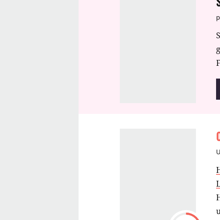
p
S
F
u