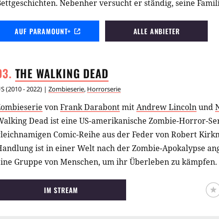
ettgeschichten. Nebenher versucht er ständig, seine Famil
zurückzugewinnen.
AUF PARAMOUNT+
ALLE ANBIETER
THE WALKING
DEAD
US
(
2010 - 2022
) |
Zombieserie
,
Horrorserie
Zombieserie
von
Frank Darabont
mit
Andrew Lincoln
und
alking Dead ist eine US-amerikanische Zombie-Horror-Seri
gleichnamigen Comic-Reihe aus der Feder von Robert Kirkm
andlung ist in einer Welt nach der Zombie-Apokalypse anges
eine Gruppe von Menschen, um ihr Überleben zu kämpfen. 
Gruppe von Rick Grimes, einem ehemaligen Sheriff.
IM STREAM