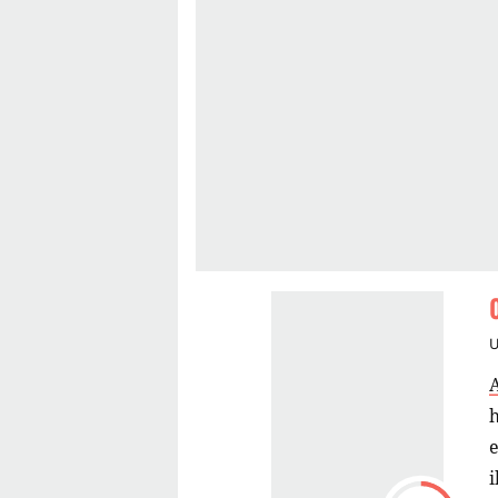
A
h
e