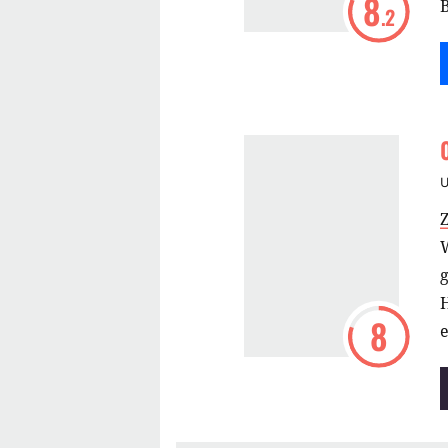
8
B
.2
W
H
8