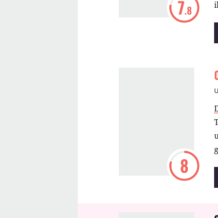
7
.8
u
g
8