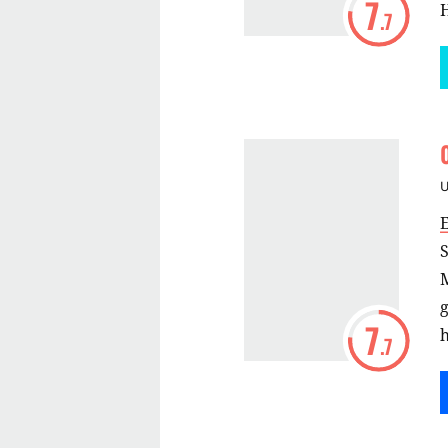
7
.7
v
S
7
h
.7
ö