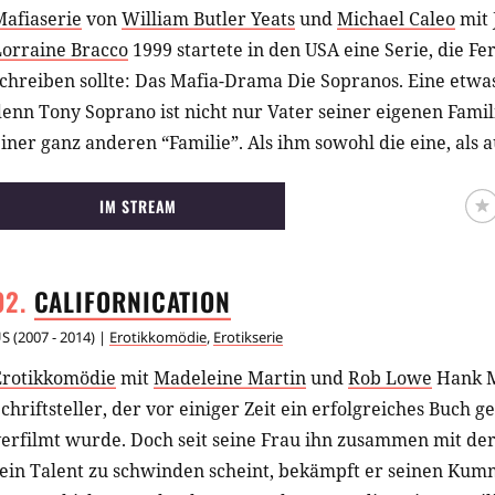
Mafiaserie
von
William Butler Yeats
und
Michael Caleo
mit
Lorraine Bracco
1999 startete in den USA eine Serie, die F
chreiben sollte: Das Mafia-Drama Die Sopranos. Eine etwa
enn Tony Soprano ist nicht nur Vater seiner eigenen Fami
iner ganz anderen “Familie”. Als ihm sowohl die eine, als 
acht, sucht er eine Psychiaterin auf.
IM STREAM
CALIFORNICATION
US
(
2007 - 2014
) |
Erotikkomödie
,
Erotikserie
Erotikkomödie
mit
Madeleine Martin
und
Rob Lowe
Hank M
chriftsteller, der vor einiger Zeit ein erfolgreiches Buch g
erfilmt wurde. Doch seit seine Frau ihn zusammen mit der
sein Talent zu schwinden scheint, bekämpft er seinen Kum