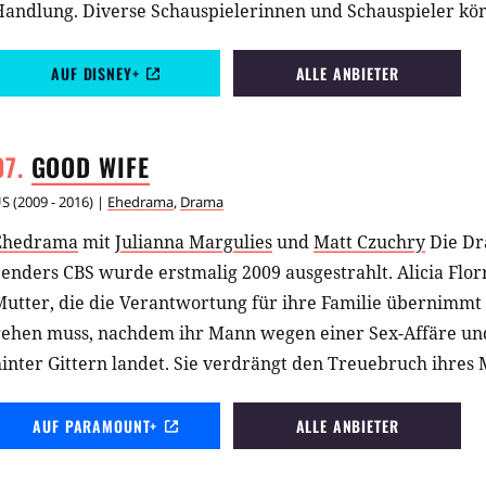
Handlung. Diverse Schauspielerinnen und Schauspieler kö
erschiedenen Rollen zu unterschiedlichen Zeiten und an u
des Grauens auftauchen.
AUF DISNEY+
ALLE ANBIETER
GOOD
WIFE
US
(
2009 - 2016
) |
Ehedrama
,
Drama
Ehedrama
mit
Julianna Margulies
und
Matt Czuchry
Die Dr
enders CBS wurde erstmalig 2009 ausgestrahlt. Alicia Florr
Mutter, die die Verantwortung für ihre Familie übernimmt
gehen muss, nachdem ihr Mann wegen einer Sex-Affäre und
inter Gittern landet. Sie verdrängt den Treuebruch ihres
ffentliche Erniedrigung und startet einen neuen Anlauf al
AUF PARAMOUNT+
ALLE ANBIETER