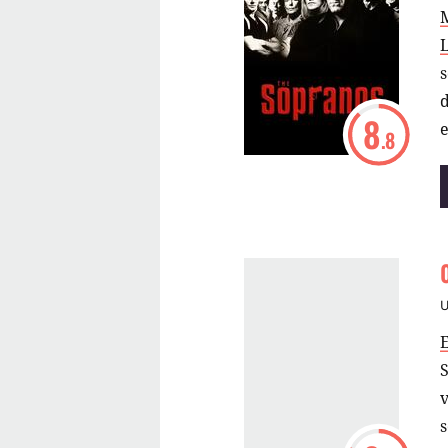
s
d
8
e
.8
m
S
v