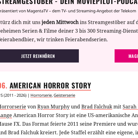
STREAMGESTÖBER - DEIN MOVIEPILOT-PODCA
räsentiert von MagentaTV – dem TV- und Streaming-Angebot der Telekom
türz dich mit uns
jeden Mittwoch
ins Streamgestöber auf 
geheimen Serien & Filme deiner 3 bis 300 Streaming-Diens
eierabendbier, wir trinken Feierabendserien.
JETZT REINHÖREN
MAGE
AMERICAN HORROR
STORY
US
(
2011 - 2026
) |
Horrorserie
,
Geisterserie
Horrorserie
von
Ryan Murphy
und
Brad Falchuk
mit
Sarah
Lange
American Horror Story ist eine US-amerikanische An
Hause FX. Das Format feierte 2011 seine Premiere und w
nd Brad Falchuk kreiert. Jede Staffel erzählt eine eigene, 