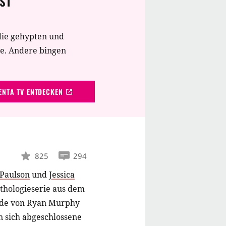
ST
die gehypten und
te. Andere bingen
NTA TV ENTDECKEN
825
294
 Paulson
und
Jessica
thologieserie aus dem
urde von Ryan Murphy
in sich abgeschlossene