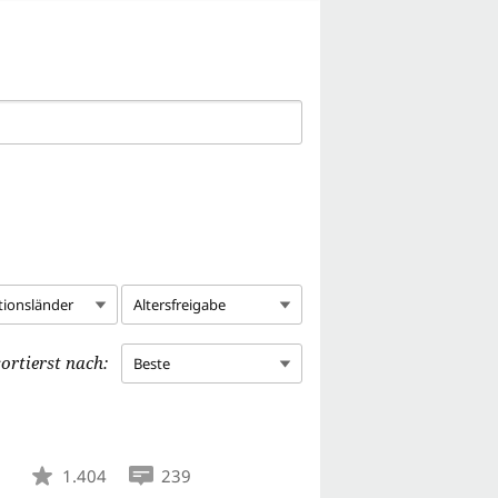
tionsländer
Altersfreigabe
ortierst nach:
Beste
1.404
239