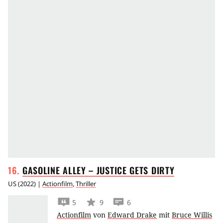
GASOLINE ALLEY – JUSTICE GETS
DIRTY
US
(
2022
) |
Actionfilm
,
Thriller
5
9
6
Actionfilm
von
Edward Drake
mit
Bruce Willis