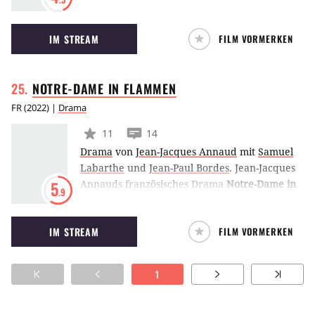
mit Party und Erholung genießen. Doch in
The
Yacht
wird das Boot plötzlich von drei Dieben
IM STREAM
FILM VORMERKEN
gekapert. Und der Überlebenskampf geht los.
(JFW)
NOTRE-DAME IN
FLAMMEN
FR
(
2022
) |
Drama
11
14
Drama
von
Jean-Jacques Annaud
mit
Samuel
Labarthe
und
Jean-Paul Bordes
.
Jean-Jacques
Annauds französisches Drama
Notre-Dame in
5
.9
Flammen
vollzieht den verheerenden Brand
2019 in der weltberühmten Kathedrale von
IM STREAM
FILM VORMERKEN
Paris detailliert nach.
1