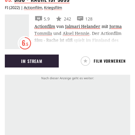
FI
(
2022
) |
Actionfilm
,
Kriegsfilm
5.9
242
128
Actionfilm
von
Jalmari Helander
mit
Jorma
Tommila
und
Aksel Hennie
.
Der Actionfilm
Sisu - Rache ist süß
spielt im Finnland des
6
.5
Jahres 1944, in dem der Zweite Weltkrieg
seinen Höhepunkt erreicht hat. Der
IM STREAM
FILM VORMERKEN
Minenarbeiter Aatami Korpi (Jorma Tommila)
hat dem Krieg allerdings den Rücken
zugewendet und findet nach Jahren der Suche
im Boden Laplands eine Goldader. Leider trifft
er auf seinem Weg durch die Wildnis auf eine
Kompanie deutscher Soldaten, die ihm das
Gold abnehmen. Die Nazis und ihr brutaler SS-
Anführer haben aber nicht mit Aatamis
Überlebenskünsten gerechnet. Denn als Ein-
Mann-Armee setzt er nun alles daran, sich
seinen Schatz zurückzuholen. (JJ)