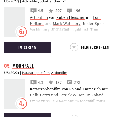
US
(
2022
) |
Actionfilm
,
Schatzsucherfilm
4.5
297
196
Actionfilm
von
Ruben Fleischer
mit
Tom
Holland
und
Mark Wahlberg
.
In der Spiele-
Verfilmung
Uncharted
begibt sich Tom
6
.1
Holland als Abenteurer Nathan Drake mit
Mark Wahlberg auf die Suche nach einem
IM STREAM
FILM VORMERKEN
sagenumwobenen Schatz.
MOONFALL
US
(
2022
) |
Katastrophenfilm
,
Actionfilm
4.3
157
278
Katastrophenfilm
von
Roland Emmerich
mit
Halle Berry
und
Patrick Wilson
.
In Roland
Emmerichs Sci-Fi-Actionfilm
Moonfall
muss
4
.7
eine bunt zusammengewürfelte Gruppe von
Personen den Mond von der Kollision mit der