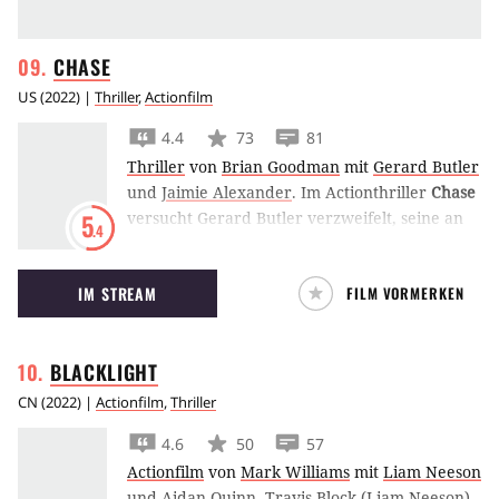
CHASE
US
(
2022
) |
Thriller
,
Actionfilm
4.4
73
81
Thriller
von
Brian Goodman
mit
Gerard Butler
und
Jaimie Alexander
.
Im Actionthriller
Chase
versucht Gerard Butler verzweifelt, seine an
5
.4
einer Tankstelle plötzlich verschwundene
Frau wiederzufinden. Erst recht, als die Polizei
IM STREAM
FILM VORMERKEN
ihn als Verdächtigen ins Visier nimmt.
BLACKLIGHT
CN
(
2022
) |
Actionfilm
,
Thriller
4.6
50
57
Actionfilm
von
Mark Williams
mit
Liam Neeson
und
Aidan Quinn
.
Travis Block (Liam Neeson)