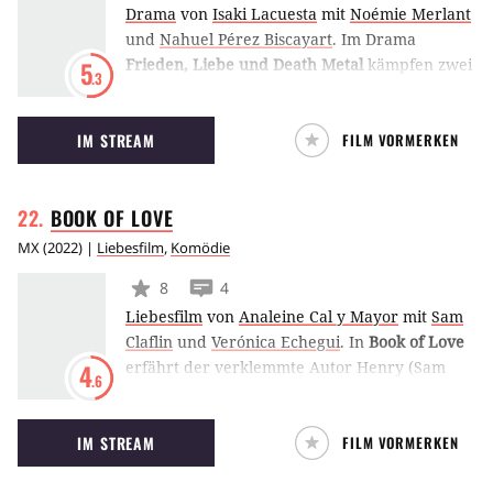
Drama
von
Isaki Lacuesta
mit
Noémie Merlant
und
Nahuel Pérez Biscayart
.
Im Drama
Frieden, Liebe und Death Metal
kämpfen zwei
5
.3
Überlebende eines Pariser Terroranschlags
mit dem Trauma des Erlebten.
IM STREAM
FILM VORMERKEN
BOOK OF
LOVE
MX
(
2022
) |
Liebesfilm
,
Komödie
8
4
Liebesfilm
von
Analeine Cal y Mayor
mit
Sam
Claflin
und
Verónica Echegui
.
In
Book of Love
erfährt der verklemmte Autor Henry (Sam
4
.6
Claflin), dass seine spanische Übersetzerin
Maria (Verónica Echegui) sein Buch in einen
IM STREAM
FILM VORMERKEN
Erotikroman verwandelt hat. Darüber ist er
überhaupt nicht erfreut. Zu allem Elend wird