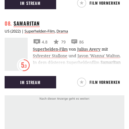
IM STREAM
FILM VORMERKEN
was sich allerdings als lebensbedrohliche
Entscheidung entpuppt.
SAMARITAN
US
(
2022
) |
Superhelden-Film
,
Drama
4.8
79
86
Superhelden-Film
von
Julius Avery
mit
Sylvester Stallone
und
Javon 'Wanna' Walton
.
In dem düsteren Superheldenfilm
Samaritan
5
.3
schlüpft Sylvester Stallone in die Rolle eines
alternden Superhelden, der längst in
IM STREAM
FILM VORMERKEN
Vergessenheit geraten ist. Erst durch die
Begegnung mit einem kleinen Jungen findet er
seinen Weg zurück in die Welt.