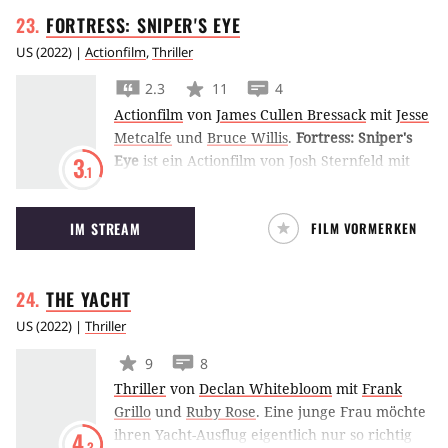
er mit Maria auf Tour durch Mexiko geschickt.
FORTRESS: SNIPER'S
EYE
(MK)
US
(
2022
) |
Actionfilm
,
Thriller
2.3
11
4
Actionfilm
von
James Cullen Bressack
mit
Jesse
Metcalfe
und
Bruce Willis
.
Fortress: Sniper's
Eye
ist ein Actionfilm von Josh Sternfeld mit
3
.1
Bruce Willis und Jesse Metcalfe. Es handelt
sich hierbei um die Fortsetzung zu
The
IM STREAM
FILM VORMERKEN
Fortress
, in dem ein geheimes Resort für
ehemalige US-Geheimdienstmitglieder vor
einem Überfall durch rachsüchtige Kriminellel
THE
YACHT
beschützt werden muss. Der zweite Teil spielt
ebenfalls in dieser uneinnehmbaren Festung
US
(
2022
) |
Thriller
von Resort. (SR)
9
8
Thriller
von
Declan Whitebloom
mit
Frank
Grillo
und
Ruby Rose
.
Eine junge Frau möchte
ihren Yacht-Ausflug eigentlich nur so richtig
4
.3