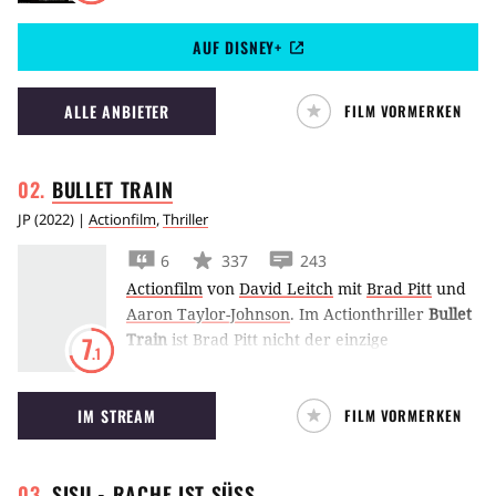
Vergangenheit und erzählt von einer
AUF DISNEY+
Comanchen-Kriegerin, die den Kampf gegen
den gefährlichsten Jäger des Universums
aufnimmt.
ALLE ANBIETER
FILM VORMERKEN
BULLET
TRAIN
JP
(
2022
) |
Actionfilm
,
Thriller
6
337
243
Actionfilm
von
David Leitch
mit
Brad Pitt
und
Aaron Taylor-Johnson
.
Im Actionthriller
Bullet
Train
ist Brad Pitt nicht der einzige
7
.1
Auftragsmörder, der in seinem Zug ein
tödliches Ziel verfolgt. Leider haben die
IM STREAM
FILM VORMERKEN
anderen Profikiller aber andere Ziele, die
seinem Vorhaben zuwiderlaufen.
SISU - RACHE IST
SÜSS