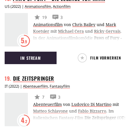
US
(
2022
) |
Animationsfilm
,
Actionfilm
19
3
Animationsfilm
von
Chris Bailey
und
Mark
Koetsier
mit
Michael Cera
und
Ricky Gervais
.
In der Animationsfilmkomödie
Paws of Fury -
5
.9
Die Legende von Hank
legt sich ein
rauflustiger Hund mit einer Katze an, die sich
IM STREAM
FILM VORMERKEN
in der gemeinsamen Heimatstadt zum
Kriegstreiber aufschwingen will.
DIE
ZEITSPRINGER
IT
(
2022
) |
Abenteuerfilm
,
Fantasyfilm
7
3
Abenteuerfilm
von
Ludovico Di Martino
mit
Matteo Schiavone
und
Fabio Bizzarro
.
Im
italienischen Fantasy-Film
Die Zeitspringer
(OT:
4
.2
I Viaggiatori) verschwindet Max' Bruder Beo