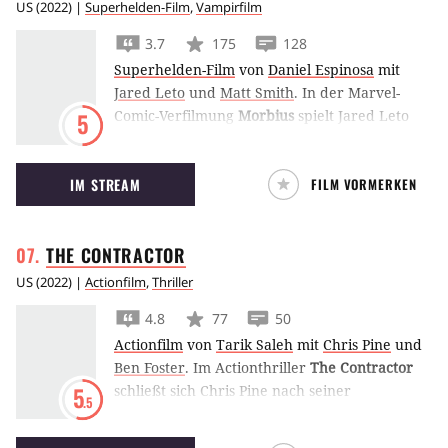
US
(
2022
) |
Superhelden-Film
,
Vampirfilm
3.7
175
128
Superhelden-Film
von
Daniel Espinosa
mit
Jared Leto
und
Matt Smith
.
In der Marvel-
Comic-Verfilmung
Morbius
spielt Jared Leto
5
Dr. Michael Morbius, der seine seltene
Blutkrankheit heilen will, dabei allerdings zum
IM STREAM
FILM VORMERKEN
Vampir wird.
THE
CONTRACTOR
US
(
2022
) |
Actionfilm
,
Thriller
4.8
77
50
Actionfilm
von
Tarik Saleh
mit
Chris Pine
und
Ben Foster
.
Im Actionthriller
The Contractor
schließt sich Chris Pine nach seiner
5
.5
unfreiwilligen Entlassung aus der Armee einer
privaten paramilitärischen Organisation an –