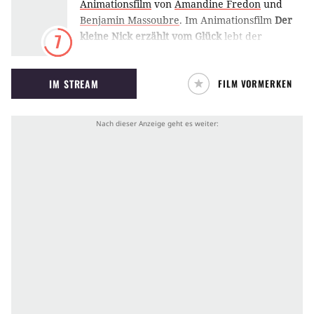
Animationsfilm
von
Amandine Fredon
und
Benjamin Massoubre
.
Im Animationsfilm
Der
kleine Nick erzählt vom Glück
lebt der
7
titelgebende Junge im Paris der 1960er Jahre.
Der neugierige Bengel stürzt sich in eine
IM STREAM
FILM VORMERKEN
Kindheit voll aufregender Abenteuer, schließt
Freundschaften und fährt in den Urlaub.
Gleichzeitig folgt der Film den Leben des
Comicautors René Goscinny und des
Illustrators Jean-Jacques Sempé, während die
zwei Freunde den kleinen Nick erschaffen.
Dabei interagieren Künstler und Kunstfigur
miteinander.
Nach den Realfilmen
Der kleine
Nick
(2009),
Der kleine Nick macht Ferien
(2014) und
Der Kleine Nick auf Schatzsuche
(2021) kehrt die Comicfigur in dem
Animationsfilm zu ihren gezeichneten
Wurzeln zurück. (RL/ES)