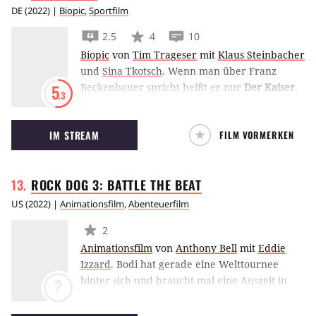
muss er sich nicht nur den Gangstern, sondern
DE
(
2022
) |
Biopic
,
Sportfilm
auch seiner Vergangenheit stellen. (SK)
2.5
4
10
Biopic
von
Tim Trageser
mit
Klaus Steinbacher
und
Sina Tkotsch
.
Wenn man über Franz
Beckenbauer spricht heißt er nur
Der Kaiser
.
5
.3
Das Biopic verfolgt seinen sportlichen und
privaten Werdegang, die Aufs und Abs im
IM STREAM
FILM VORMERKEN
Privatleben und die sportliche Selbstfindung.
Dabei ist der Film nicht nur ein Stück Sport-
Geschichte, sondern auch ein Stück deutsche
ROCK DOG 3: BATTLE THE
BEAT
Geschichte. (SK)
US
(
2022
) |
Animationsfilm
,
Abenteuerfilm
2
Animationsfilm
von
Anthony Bell
mit
Eddie
Izzard
.
Bodi hat gerade eine Welttournee
hinter sich und braucht mal eine Auszeit in
?
seinem Heimatdorf. Aber wenn er hört, dass
eine junge Musikgruppe bei einer Talent-Show