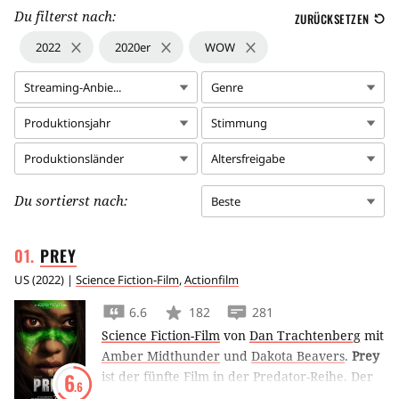
Du filterst nach:
ZURÜCKSETZEN
2022
2020er
WOW
Streaming-Anbie...
Genre
Produktionsjahr
Stimmung
Produktionsländer
Altersfreigabe
Du sortierst nach:
Beste
PREY
US
(
2022
) |
Science Fiction-Film
,
Actionfilm
6.6
182
281
Science Fiction-Film
von
Dan Trachtenberg
mit
Amber Midthunder
und
Dakota Beavers
.
Prey
ist der fünfte Film in der Predator-Reihe. Der
6
.6
Sci-Fi-Actionfilm spielt 300 Jahre in der