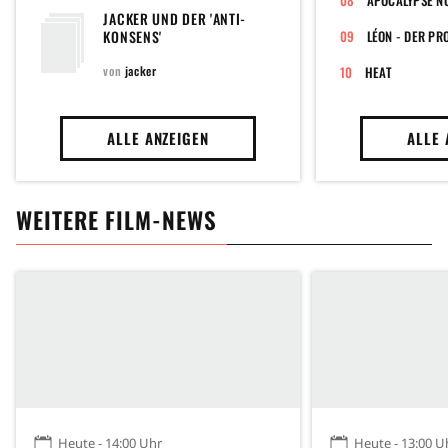
APOCALYPSE N
JACKER UND DER 'ANTI-
KONSENS'
LÉON - DER PR
von
jacker
HEAT
ALLE ANZEIGEN
ALLE 
WEITERE FILM-NEWS
Heute - 14:00 Uhr
Heute - 13:00 U