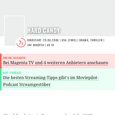
HARD CANDY
KINOSTART: 29.06.2006
|
USA
(
2005
) |
DRAMA
,
THRILLER
|
7
.2
104 MINUTEN
|
AB 18
ONLINE SCHAUEN:
Bei Magenta TV und 4 weiteren Anbietern anschauen
NEU: PODCAST:
Die besten Streaming-Tipps gibt's im Moviepilot-
Podcast Streamgestöber