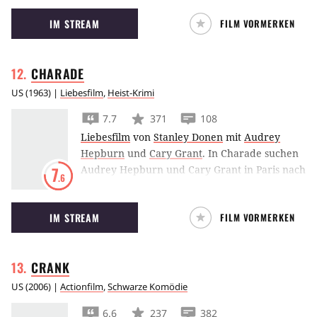
korrupten Partner Denzel Washington fertig
IM STREAM
FILM VORMERKEN
werden.
CHARADE
US
(
1963
) |
Liebesfilm
,
Heist-Krimi
7.7
371
108
Liebesfilm
von
Stanley Donen
mit
Audrey
Hepburn
und
Cary Grant
.
In Charade suchen
Audrey Hepburn und Cary Grant in Paris nach
7
.6
einem verborgenen Schatz aus dem zweiten
Weltkrieg, hinter dem auch skurpellose Ex-
IM STREAM
FILM VORMERKEN
Soldaten her sind. Doch in Charade ist
niemand der, der er zu sein Vorgibt.
CRANK
US
(
2006
) |
Actionfilm
,
Schwarze Komödie
6.6
237
382