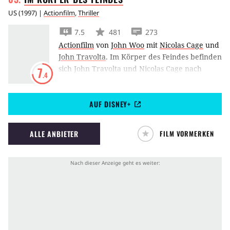
US
(
1997
) |
Actionfilm
,
Thriller
7.5
481
273
Actionfilm
von
John Woo
mit
Nicolas Cage
und
John Travolta
.
Im Körper des Feindes befinden
sich John Travolta und Nicolas Cage nach
7
.4
einer identitätsumkehrenden Operation in
John Woos rasantem Action-Thriller.
AUF DISNEY+
ALLE ANBIETER
FILM VORMERKEN