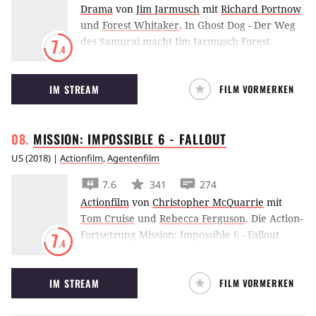
Drama
von
Jim Jarmusch
mit
Richard Portnow
und
Forest Whitaker
.
In Ghost Dog - Der Weg
des Samurai macht Jim Jarmusch Forest
7
.4
Whitaker zur Killermaschine.
IM STREAM
FILM VORMERKEN
MISSION: IMPOSSIBLE 6 -
FALLOUT
US
(
2018
) |
Actionfilm
,
Agentenfilm
7.6
341
274
Actionfilm
von
Christopher McQuarrie
mit
Tom Cruise
und
Rebecca Ferguson
.
Die Action-
Fortsetzung Mission: Impossible 6 - Fallout
7
.4
führt Tom Cruise und sein Team in eine neue
gefährliche Agenten-Mission, die Geschick und
IM STREAM
FILM VORMERKEN
Gadgets erfordert, um eine weltweite
Katastrophe abzuwenden.