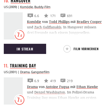
HANGOVER
US
(
2009
) |
Komödie
,
Buddy-Film
6.6
171
691
Komödie
von
Todd Phillips
mit
Bradley Cooper
und
Zach Galifianakis
.
In Hangover müssen
drei Freunde nach einem Junggesellen-
7
.4
Abschied in Las Vegas schnellstmöglich die
Ereignisse des Abends rekonstruieren, um den
IM STREAM
FILM VORMERKEN
verschwundenen Bräutigam zu finden.
TRAINING
DAY
US
(
2001
) |
Drama
,
Gangsterfilm
6.9
419
219
Drama
von
Antoine Fuqua
mit
Ethan Hawke
und
Denzel Washington
.
Im Polizei-Drama
Training Day muss Ethan Hawke am ersten
7
.5
Arbeitstag als idealistischer Cop mit seinem