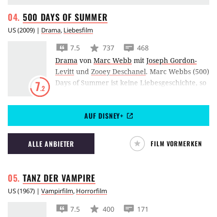
500 DAYS OF
SUMMER
US
(
2009
) |
Drama
,
Liebesfilm
7.5
737
468
Drama
von
Marc Webb
mit
Joseph Gordon-
Levitt
und
Zooey Deschanel
.
Marc Webbs (500)
Days of Summer ist keine Liebesgeschichte, so
7
.2
warnt der Film zumindest selbst. Doch was
sich zwischen Joseph Gordon-Levitt und Zooey
AUF DISNEY+
Deschanel anbahnt, sieht verdächtig danach
aus.
ALLE ANBIETER
FILM VORMERKEN
TANZ DER
VAMPIRE
US
(
1967
) |
Vampirfilm
,
Horrorfilm
7.5
400
171