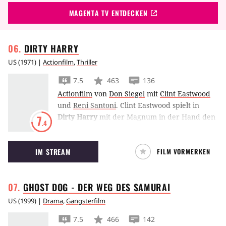
MAGENTA TV ENTDECKEN
DIRTY
HARRY
US
(
1971
) |
Actionfilm
,
Thriller
7.5
463
136
Actionfilm
von
Don Siegel
mit
Clint Eastwood
und
Reni Santoni
.
Clint Eastwood spielt in
Dirty Harry
mit der Magnum in der Hand den
7
.4
raubeinigen Cop Harry Callahan, der einen
gefährlicher Killer schnappen muss.
IM STREAM
FILM VORMERKEN
GHOST DOG - DER WEG DES
SAMURAI
US
(
1999
) |
Drama
,
Gangsterfilm
7.5
466
142