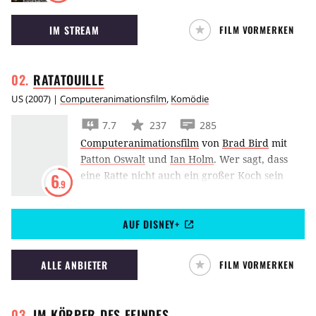
einem Einkaufszentrum.
IM STREAM
FILM VORMERKEN
RATATOUILLE
US
(
2007
) |
Computeranimationsfilm
,
Komödie
7.7
237
285
Computeranimationsfilm
von
Brad Bird
mit
Patton Oswalt
und
Ian Holm
.
Wer sagt, dass
eine Ratte nicht auch ein großer Koch sein
6
.9
kann? In Pixars Ratatouille bekocht ein
besonder intelligentes Exemplar ein Pariser
AUF DISNEY+
Luxusrestaurant – aber heimlich.
ALLE ANBIETER
FILM VORMERKEN
IM KÖRPER DES
FEINDES