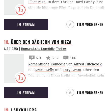
Elliot Page
.
In dem Thriller Hard Candy lässt
sich die blutjunge Ellen Page auf ein Date mit
7
.2
einem älteren Mann ein.
IM STREAM
FILM VORMERKEN
ÜBER DEN DÄCHERN VON
NIZZA
US
(
1955
) |
Romantische Komödie
,
Thriller
6.9
252
106
Romantische Komödie
von
Alfred Hitchcock
mit
Grace Kelly
und
Cary Grant
.
Über den
Dächern von Nizza treibt ein Juweledieb sein
7
.3
Unwesen, der es auch auf das Geschmeide von
Grace Kelly abgesehen hat.
IM STREAM
FILM VORMERKEN
LADYKILLERS