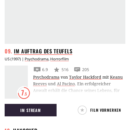
IM AUFTRAG DES
TEUFELS
US
(
1997
) |
Psychodrama
,
Horrorfilm
6.9
516
205
Psychodrama
von
Taylor Hackford
mit
Keanu
Reeves
und
Al Pacino
.
Ein erfolgreicher
Anwalt erhält die Chance seines Lebens, für
7
.5
eine New Yorker Kanzlei zu arbeiten. Er ahnt
nicht, dass er
Im Auftrag des Teufels
IM STREAM
FILM VORMERKEN
unterwegs ist.