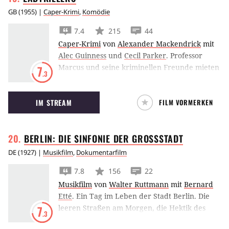
GB
(
1955
) |
Caper-Krimi
,
Komödie
7.4
215
44
Caper-Krimi
von
Alexander Mackendrick
mit
Alec Guinness
und
Cecil Parker
.
Professor
Marcus und seine kriminellen Freunde mieten
7
.3
sich bei Mrs. Wilberforce ein und geben sich
als Streicherquintett aus. Doch die Melodien
IM STREAM
FILM VORMERKEN
kommen nur vom Grammofon, tatsächlich
planen die Männer einen
Geldtransportüberfall. Aber Mrs. Wilberforce
BERLIN: DIE SINFONIE DER
GROSSSTADT
kommt ihnen auf die Schliche.
DE
(
1927
) |
Musikfilm
,
Dokumentarfilm
7.8
156
22
Musikfilm
von
Walter Ruttmann
mit
Bernard
Etté
.
Ein Tag im Leben der Stadt Berlin. Die
leeren Straßen am Morgen, die Hektik des
7
.3
Tages und die Vergnügungen des Abends. Der