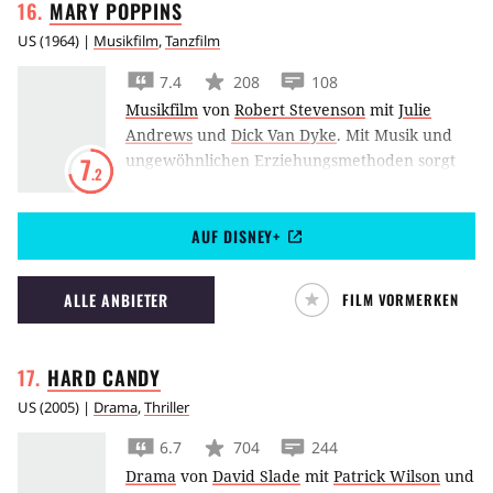
MARY
POPPINS
US
(
1964
) |
Musikfilm
,
Tanzfilm
7.4
208
108
Musikfilm
von
Robert Stevenson
mit
Julie
Andrews
und
Dick Van Dyke
.
Mit Musik und
ungewöhnlichen Erziehungsmethoden sorgt
7
.2
das Kindermädchen Mary Poppins im
Filmklassiker von Robert Stevenson für
AUF DISNEY+
Ordnung im Haushalt der Familie Banks.
ALLE ANBIETER
FILM VORMERKEN
HARD
CANDY
US
(
2005
) |
Drama
,
Thriller
6.7
704
244
Drama
von
David Slade
mit
Patrick Wilson
und