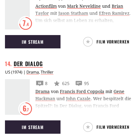
Actionfilm
von
Mark Neveldine
und
Brian
Taylor
mit
Jason Statham
und
Efren Ramirez
.
Um sich selbst am Leben zu erhalten,
7
.4
inszeniert Jason Statham in Crank die
waghalsigsten Stunts. Was lebensmüde
IM STREAM
FILM VORMERKEN
scheint, ist für ihn lebensnotwendig.
DER
DIALOG
US
(
1974
) |
Drama
,
Thriller
8
625
95
Drama
von
Francis Ford Coppola
mit
Gene
Hackman
und
John Cazale
.
Wer bespitzelt die
Spitzel?: In Der Dialog, von Francis Ford
6
.7
Coppola, hegt Abhörspezialist Gene Hackman
zunehmend paranoider werdend den
IM STREAM
FILM VORMERKEN
Verdacht, selbst Ziel einer Abhöraktion zu
sein.