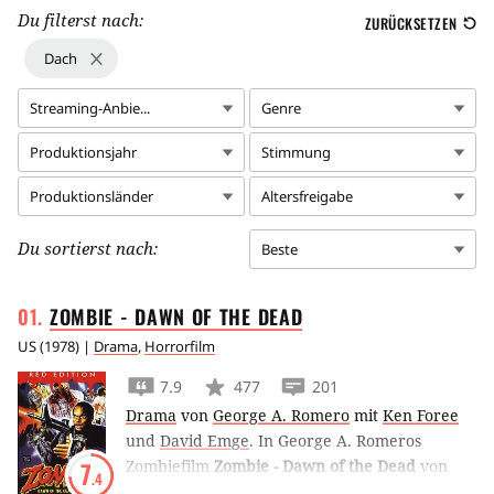
Du filterst nach:
ZURÜCKSETZEN
Dach
Streaming-Anbie...
Genre
Produktionsjahr
Stimmung
Produktionsländer
Altersfreigabe
Du sortierst nach:
Beste
ZOMBIE - DAWN OF THE
DEAD
US
(
1978
) |
Drama
,
Horrorfilm
7.9
477
201
Drama
von
George A. Romero
mit
Ken Foree
und
David Emge
.
In George A. Romeros
Zombiefilm
Zombie - Dawn of the Dead
von
7
.4
1978 verschanzen sich vier Überlebende in