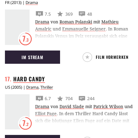
FR
(
2013
) |
Drama
7.5
369
48
Drama
von
Roman Polanski
mit
Mathieu
Amalric
und
Emmanuelle Seigner
.
In Roman
Polanskis Venus im Pelz verausgabt sich eine
7
.3
Schauspielerin vollkommen, um ihre
Traumrolle zu bekommen.
IM STREAM
FILM VORMERKEN
HARD
CANDY
US
(
2005
) |
Drama
,
Thriller
6.7
704
244
Drama
von
David Slade
mit
Patrick Wilson
und
Elliot Page
.
In dem Thriller Hard Candy lässt
sich die blutjunge Ellen Page auf ein Date mit
7
.2
einem älteren Mann ein.