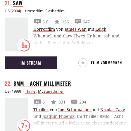
SAW
US
(
2004
) |
Horrorfilm
,
Slasherfilm
6.6
156
647
Horrorfilm
von
James Wan
mit
Leigh
Whannell
und
Cary Elwes
.
Er kam, sah und
sägte – Saw ist der Auftakt zur
5
.8
Kulthorrorreihe rund um den mysteriösen
Jigsaw Mörder und inspirierte das Genre des
IM STREAM
FILM VORMERKEN
Torture Porn.
8MM - ACHT
MILLIMETER
US
(
1999
) |
Thriller
,
Mysterythriller
6
331
204
Thriller
von
Joel Schumacher
mit
Nicolas Cage
und
Joaquin Phoenix
.
Im Thriller 8MM – Acht
Millimeter wird Nicolas Cage als Privatdetektiv
7
.2
angeheuert, um herauszufinden, ob ein