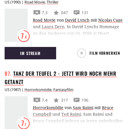
US
(
1990
) |
Road Movie
,
Thriller
7.3
647
131
Road Movie
von
David Lynch
mit
Nicolas Cage
und
Laura Dern
.
In David Lynchs Hommage
an den Zauberer von Oz, Wild at Heart,
7
.4
fliehen Nicolas Cage und Laura Dern vor der
wahnsinnigen Schwiegermutter Diane Ladd
IM STREAM
FILM VORMERKEN
und ihren Killern.
TANZ DER TEUFEL 2 - JETZT WIRD NOCH MEHR
GETANZT
US
(
1987
) |
Horrorkomödie
,
Fantasyfilm
7.4
317
196
Horrorkomödie
von
Sam Raimi
mit
Bruce
Campbell
und
Ted Raimi
.
Sam Raimi und
Bruce Campbell kehren an jenen unheilvollen
7
.1
Ort zurück, wo für sie alles begann, in Tanz