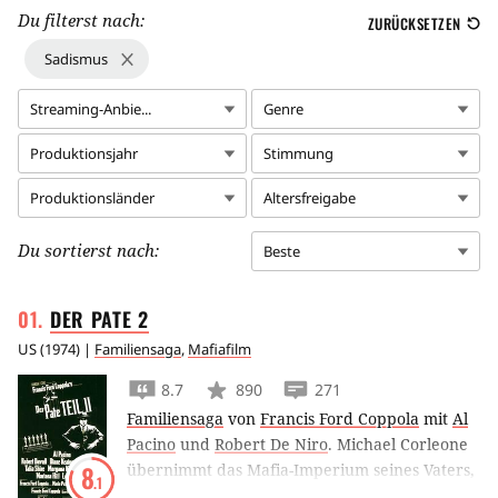
Du filterst nach:
ZURÜCKSETZEN
Sadismus
Streaming-Anbie...
Genre
Produktionsjahr
Stimmung
Produktionsländer
Altersfreigabe
Du sortierst nach:
Beste
DER PATE
2
US
(
1974
) |
Familiensaga
,
Mafiafilm
8.7
890
271
Familiensaga
von
Francis Ford Coppola
mit
Al
Pacino
und
Robert De Niro
.
Michael Corleone
übernimmt das Mafia-Imperium seines Vaters,
8
.1
doch bei dem Versuch, seinen Einfluss zu