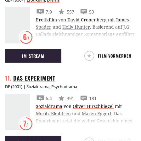
GB
(
1996
) |
Erotikfilm
,
Drama
7.9
557
59
Erotikfilm
von
David Cronenberg
mit
James
Spader
und
Holly Hunter
.
Basierend auf J.G.
Ballads gleichnamiger Romanvorlage entführt
6
.7
Crash von Regisseur David Cronenberg in die
Untiefen eines erotisch aufgeladenen Dramas
IM STREAM
FILM VORMERKEN
mit James Spader und Holly Hunter.
DAS
EXPERIMENT
DE
(
2001
) |
Sozialdrama
,
Psychodrama
6.4
391
181
Sozialdrama
von
Oliver Hirschbiegel
mit
Moritz Bleibtreu
und
Maren Eggert
.
Das
Experiment zeigt die wahre Geschichte eines
7
.1
verstörenden psychologischen Versuchs, der
eine Versuchsgruppe wahllos in Häftlinge und