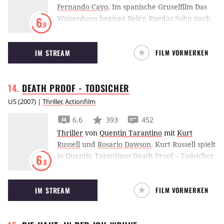
Fernando Cayo
.
Im spanische Gruselfilm Das
Waisenhaus beginnt Belén Ruedas Sohn nach
6
.9
dem Umzug in ein ehemaliges Kinderheim erst
mit unsichtbaren Freunden zu kommunizieren
IM STREAM
FILM VORMERKEN
und verschwindet dann spurlos.
DEATH PROOF -
TODSICHER
US
(
2007
) |
Thriller
,
Actionfilm
6.6
393
452
Thriller
von
Quentin Tarantino
mit
Kurt
Russell
und
Rosario Dawson
.
Kurt Russell spielt
in Quentin Tarantinos Death Proof – Todsicher
6
.8
den Stuntman Mike. Mit seinem Muscle Car
gibt er Vollgas – besonders wenn er wehrlose
IM STREAM
FILM VORMERKEN
Damen auf dem Beifahrersitz mitnimmt.