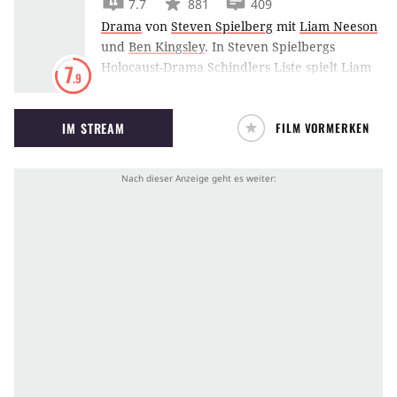
7.7
881
409
Drama
von
Steven Spielberg
mit
Liam Neeson
und
Ben Kingsley
.
In Steven Spielbergs
Holocaust-Drama Schindlers Liste spielt Liam
7
.9
Neeson den deutschen Industriellen Oscar
Schindler, der seine jüdischen Mitarbeiter vor
IM STREAM
FILM VORMERKEN
der Deportation rettete.