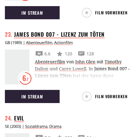
brutaler Snuff-Film echt ist.
IM STREAM
FILM VORMERKEN
JAMES BOND 007 - LIZENZ ZUM
TÖTEN
GB
(
1989
) |
Abenteuerfilm
,
Actionfilm
6.6
120
128
Abenteuerfilm
von
John Glen
mit
Timothy
Dalton
und
Carey Lowell
.
In
James Bond 007 -
Lizenz zum Töten
legt der Spion ihrer
6
.7
Majestät seine Lizenz zum Töten ab, um Rache
an einem Drogenboss zu nehmen, der das
IM STREAM
FILM VORMERKEN
Hochzeitsglück seines Freundes zerstörte.
EVIL
SE
(
2003
) |
Sozialdrama
,
Drama