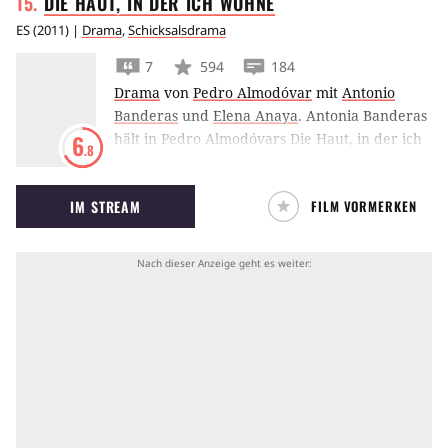
DIE HAUT, IN DER ICH
WOHNE
ES
(
2011
) |
Drama
,
Schicksalsdrama
7
594
184
Drama
von
Pedro Almodóvar
mit
Antonio
Banderas
und
Elena Anaya
.
Antonia Banderas
hält in Pedro Almodóvars Die Haut, in der ich
6
.8
wohne eine Frau gefangen, die sein
Versuchskaninchen ist.
IM STREAM
FILM VORMERKEN