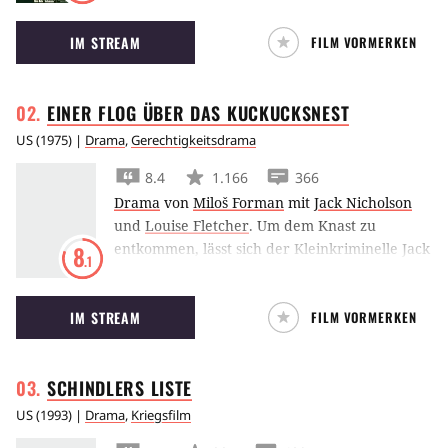
vergrößern, stößt er auf Widerstand – auch in
IM STREAM
FILM VORMERKEN
den eigenen Familienkreisen.
EINER FLOG ÜBER DAS
KUCKUCKSNEST
US
(
1975
) |
Drama
,
Gerechtigkeitsdrama
8.4
1.166
366
Drama
von
Miloš Forman
mit
Jack Nicholson
und
Louise Fletcher
.
Um dem Knast zu
entkommen, lässt sich der Kleinkriminelle Jack
8
.1
Nicholson lieber in eine Anstalt einweisen und
kümmert sich um die dort herrschenden
IM STREAM
FILM VORMERKEN
Regeln.
SCHINDLERS
LISTE
US
(
1993
) |
Drama
,
Kriegsfilm