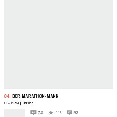
DER
MARATHON-MANN
US
(
1976
) |
Thriller
7.8
446
92