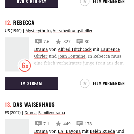
DVD & BLU-RAY
FILM VORMERKEN
deren Wärter aufteilte.
REBECCA
US
(
1940
) |
Mysterythriller
,
Verschwörungsthriller
7.6
327
80
Drama
von
Alfred Hitchcock
mit
Laurence
Olivier
und
Joan Fontaine
.
In Rebecca muss
eine frisch verheiratete junge Frau aus dem
6
.8
Schatten ihrer Vorgängerin treten.
IM STREAM
FILM VORMERKEN
DAS
WAISENHAUS
ES
(
2007
) |
Drama
,
Familiendrama
7.1
449
178
Drama
von
J.A. Bayona
mit
Belén Rueda
und