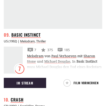
BASIC
INSTINCT
US
(
1992
) |
Melodram
,
Thriller
7
375
185
Melodram
von
Paul Verhoeven
mit
Sharon
Stone
und
Michael Douglas
.
In
Basic Instinct
muss Michael Douglas den Tod eines Rockstars
7
aufklären. Dabei gerät er immer tiefer in
einen Sumpf aus Liebe, Hass, Komplott und
IM STREAM
FILM VORMERKEN
Verrat.
CRASH