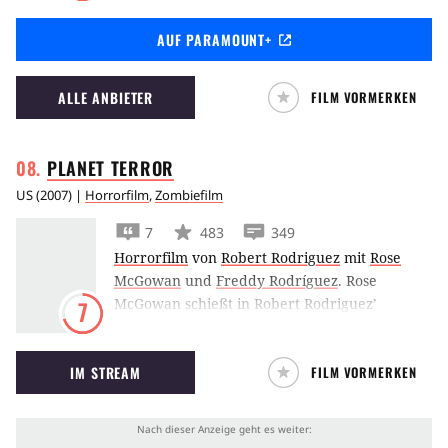
der Teufel 2 - Jetzt wird noch mehr getanzt.
AUF PARAMOUNT+
ALLE ANBIETER
FILM VORMERKEN
PLANET
TERROR
US
(
2007
) |
Horrorfilm
,
Zombiefilm
7
483
349
Horrorfilm
von
Robert Rodriguez
mit
Rose
McGowan
und
Freddy Rodríguez
.
Rose
McGowan schießt in Robert Rodriguez’
7
Trashfilm Planet Terror locker aus der
Beinprothese.
IM STREAM
FILM VORMERKEN