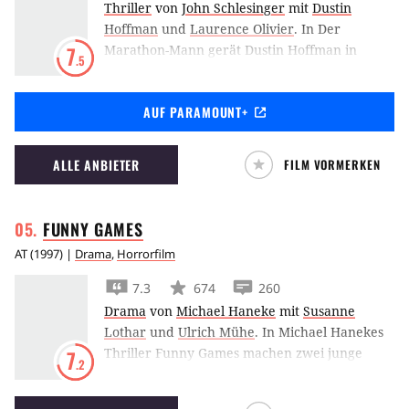
Thriller
von
John Schlesinger
mit
Dustin
Hoffman
und
Laurence Olivier
.
In Der
Marathon-Mann gerät Dustin Hoffman in
7
.5
einen Agententhriller, der ihn in die Fänge
eines folternden Zahnarztes mit Nazi-
AUF PARAMOUNT+
Vergangenheit treibt.
ALLE ANBIETER
FILM VORMERKEN
FUNNY
GAMES
AT
(
1997
) |
Drama
,
Horrorfilm
7.3
674
260
Drama
von
Michael Haneke
mit
Susanne
Lothar
und
Ulrich Mühe
.
In Michael Hanekes
Thriller Funny Games machen zwei junge
7
.2
Männer einer Familie das Leben zur Hölle.