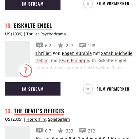
IM STREAM
FILM VORMERKEN
EISKALTE
ENGEL
US
(
1999
) |
Thriller
,
Psychodrama
6.2
227
198
Thriller
von
Roger Kumble
mit
Sarah Michelle
Gellar
und
Ryan Phillippe
.
In Eiskalte Engel
gehen die verzogenen Geschwister, Ryan
7
Phillippe und Michelle Gellar eine Wette um
die unschuldige Reese Witherspoon ein, die
IM STREAM
FILM VORMERKEN
nicht ohne Konsequenzen bleiben soll…
THE DEVIL'S
REJECTS
US
(
2005
) |
Horrorfilm
,
Splatterfilm
6.7
333
212
Horrorfilm
von
Rob Zombie
mit
Sid Haig
und