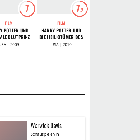
7
7
6
.2
.9
FILM
FILM
FILM
Y POTTER UND
HARRY POTTER UND
HARRY POTTER UND
HALBBLUTPRINZ
DIE HEILIGTÜMER DES
DER FEUERKELCH
TODES 1
USA | 2009
USA | 2010
USA | 2005
Warwick Davis
T
Schauspieler/in
Sc