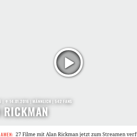
6
|
✝︎ 14.01.2016
| MÄNNLICH | 542 FANS
N RICKMAN
EAMEN:
27 Filme mit Alan Rickman jetzt zum Streamen ver