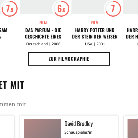
7
6
7
.9
.6
FILM
FILM
SAM
DAS PARFUM - DIE
HARRY POTTER UND
HARR
GESCHICHTE EINES
DER STEIN DER WEISEN
DER 
8
MÖRDERS
Deutschland | 2006
USA | 2001
ZUR FILMOGRAPHIE
T MIT
sammen mit
David Bradley
Schauspieler/in