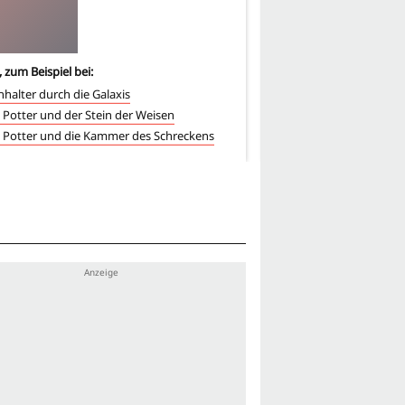
, zum Beispiel bei:
8
-mal, zum Beispiel bei:
nhalter durch die Galaxis
Harry Potter und der G
 Potter und der Stein der Weisen
Harry Potter und der Fe
 Potter und die Kammer des Schreckens
Harry Potter und der Ha