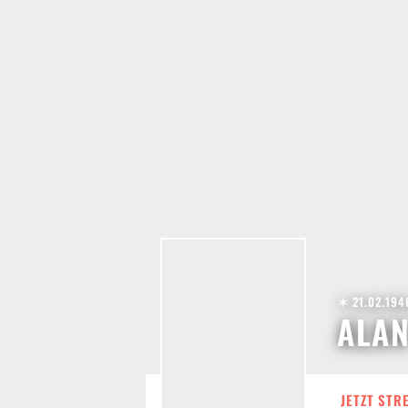
✶ 21.02.194
ALA
JETZT STR