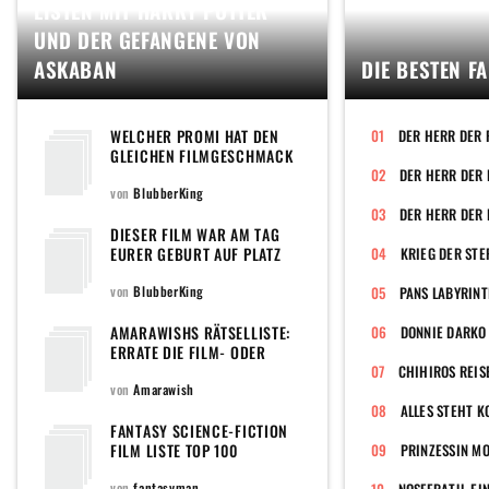
LISTEN MIT HARRY POTTER
UND DER GEFANGENE VON
ASKABAN
DIE BESTEN F
WELCHER PROMI HAT DEN
DER HERR DER 
GLEICHEN FILMGESCHMACK
WIE DU?
von
BlubberKing
DER HERR DER 
DIESER FILM WAR AM TAG
EURER GEBURT AUF PLATZ
KRIEG DER STE
EINS DER CHARTS
von
BlubberKing
PANS LABYRIN
AMARAWISHS RÄTSELLISTE:
DONNIE DARKO
ERRATE DIE FILM- ODER
SERIENFIGUR
CHIHIROS REIS
von
Amarawish
ALLES STEHT K
FANTASY SCIENCE-FICTION
FILM LISTE TOP 100
PRINZESSIN M
von
fantasyman