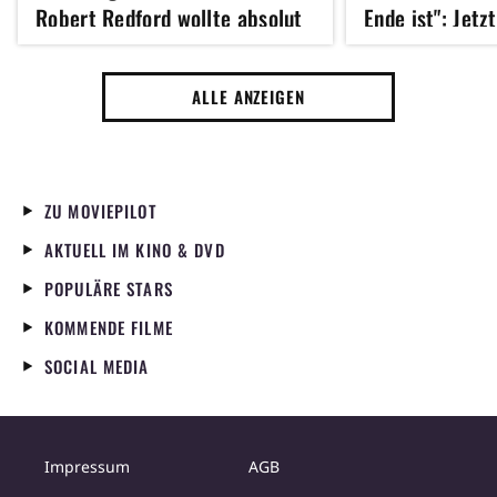
Robert Redford wollte absolut
Ende ist": Jetz
kein Remake dieses Klassikers
Hathaway 43 u
der 70er Jahre
erfolgreichste
ALLE ANZEIGEN
Jahres gedreht
ZU MOVIEPILOT
AKTUELL IM KINO & DVD
POPULÄRE STARS
KOMMENDE FILME
SOCIAL MEDIA
Impressum
AGB