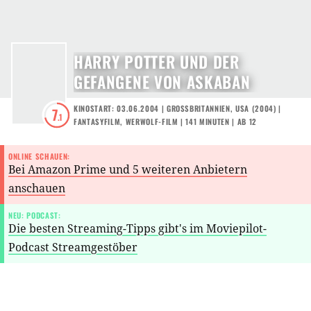
HARRY POTTER UND DER
GEFANGENE VON ASKABAN
KINOSTART: 03.06.2004
|
GROSSBRITANNIEN
,
USA
(
2004
) |
7
.1
FANTASYFILM
,
WERWOLF-FILM
| 141 MINUTEN
|
AB 12
ONLINE SCHAUEN:
Bei Amazon Prime und 5 weiteren Anbietern
anschauen
NEU: PODCAST:
Die besten Streaming-Tipps gibt's im Moviepilot-
Podcast Streamgestöber