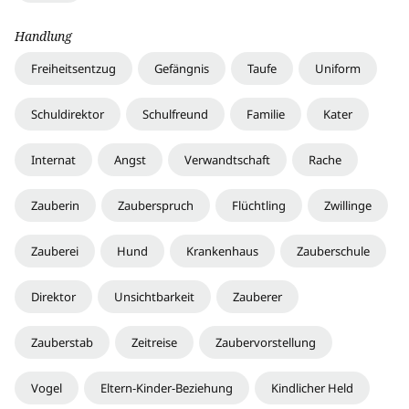
Handlung
Freiheitsentzug
Gefängnis
Taufe
Uniform
Schuldirektor
Schulfreund
Familie
Kater
Internat
Angst
Verwandtschaft
Rache
Zauberin
Zauberspruch
Flüchtling
Zwillinge
Zauberei
Hund
Krankenhaus
Zauberschule
Direktor
Unsichtbarkeit
Zauberer
Zauberstab
Zeitreise
Zaubervorstellung
Vogel
Eltern-Kinder-Beziehung
Kindlicher Held