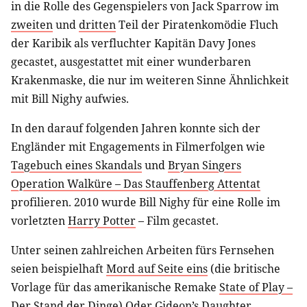
in die Rolle des Gegenspielers von Jack Sparrow im
zweiten
und
dritten
Teil der Piratenkomödie Fluch
der Karibik als verfluchter Kapitän Davy Jones
gecastet, ausgestattet mit einer wunderbaren
Krakenmaske, die nur im weiteren Sinne Ähnlichkeit
mit Bill Nighy aufwies.
In den darauf folgenden Jahren konnte sich der
Engländer mit Engagements in Filmerfolgen wie
Tagebuch eines Skandals
und
Bryan Singers
Operation Walküre – Das Stauffenberg Attentat
profilieren. 2010 wurde Bill Nighy für eine Rolle im
vorletzten
Harry Potter
– Film gecastet.
Unter seinen zahlreichen Arbeiten fürs Fernsehen
seien beispielhaft
Mord auf Seite eins
(die britische
Vorlage für das amerikanische Remake
State of Play –
Der Stand der Dinge
) Oder
Gideon’s Daughter