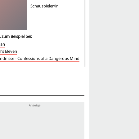
GM
Schauspieler/in
Sc
, zum Beispiel bei:
4
-mal, zum Beispiel bei:
can
Die Braut, die sich nicht 
's Eleven
Pretty Woman
ndnisse - Confessions of a Dangerous Mind
Valentinstag