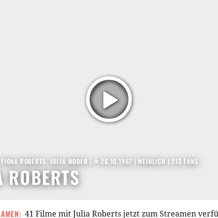
A FIONA ROBERTS, JULIA MODER |
✶ 28.10.1967
| WEIBLICH | 213 FANS
A ROBERTS
EAMEN:
41 Filme mit Julia Roberts jetzt zum Streamen verf