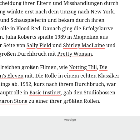
cheidung ihrer Eltern und Misshandlungen durch
ung winkte erst nach dem Umzug nach New York.
l und Schauspielerin und bekam durch ihren
olle in Blood Red. Danach ging die Erfolgskurve
. Julia Roberts spielte 1989 in
Magnolien aus
r Seite von
Sally Field
und
Shirley MacLaine
und
n großen Durchbruch mit
Pretty Woman
.
ahlreichen großen Filmen, wie
Notting Hill
,
Die
n’s Eleven
mit. Die Rolle in einem echten Klassiker
rdings ab. 1992, kurz nach ihrem Durchbruch, war
Hauptrolle in
Basic Instinct
, gab den Studiobossen
haron Stone
zu einer ihrer größten Rollen.