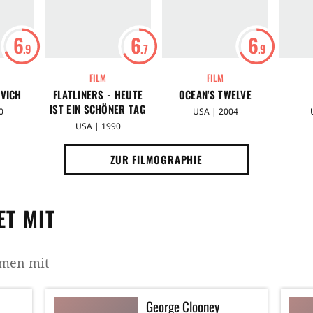
6
6
6
.9
.7
.9
FILM
FILM
VICH
FLATLINERS - HEUTE
OCEAN'S TWELVE
IST EIN SCHÖNER TAG
0
USA | 2004
ZUM STERBEN
USA | 1990
ZUR FILMOGRAPHIE
T MIT
mmen mit
George Clooney