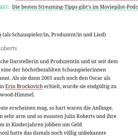
AST:
Die besten Streaming-Tipps gibt's im Moviepilot-Pod
n
(als
Schauspieler/in
,
Produzent/in
und
Lied
)
Roberts
sche Darstellerin und Produzentin und ist seit dem
 eine der höchstbezahlten Schauspielerinnen
nt. Als sie dann 2001 auch noch den Oscar als
 in
Erin Brockovich
erhielt, wurde sie endgültig zu
lywood-Himmel.
eute erscheinen mag, so hart waren die Anfänge.
n sehr arm und so mussten Julia Roberts und ihre
on in Kinderjahren jobben um Geld
ool hatte das damals noch völlig unbekannte