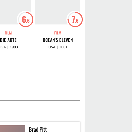
6
7
7
.6
.6
.1
FILM
FILM
FILM
DIE AKTE
OCEAN'S ELEVEN
IM AUGUST IN OSAGE
COUNTY
USA | 1993
USA | 2001
USA | 2013
Brad Pitt
G