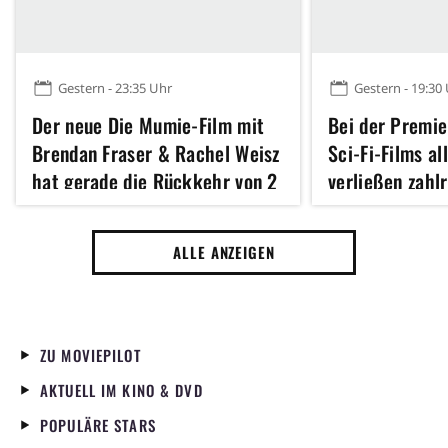
Gestern - 23:35 Uhr
Gestern - 19:30
Der neue Die Mumie-Film mit
Bei der Premie
Brendan Fraser & Rachel Weisz
Sci-Fi-Films al
hat gerade die Rückkehr von 2
verließen zahl
weiteren legendären Figuren
Kino – sogar e
der Reihe angekündigt
Star haute gen
ALLE ANZEIGEN
ZU MOVIEPILOT
AKTUELL IM KINO & DVD
POPULÄRE STARS