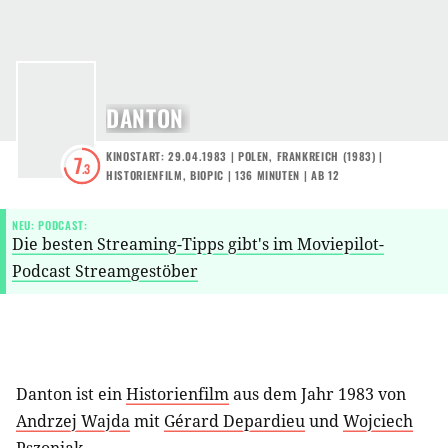
DANTON
KINOSTART: 29.04.1983
|
POLEN
,
FRANKREICH
(
1983
) |
7
.3
HISTORIENFILM
,
BIOPIC
| 136 MINUTEN
|
AB 12
NEU: PODCAST:
Die besten Streaming-Tipps gibt's im Moviepilot-
Podcast Streamgestöber
Danton ist ein
Historienfilm
aus dem Jahr 1983 von
Andrzej Wajda
mit
Gérard Depardieu
und
Wojciech
Pszoniak
.