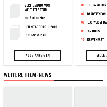
VERFILMUNG VON
DER NAME DER
WELTLITERATUR
BARRY LYNDON
von
BlubberKing
FILMTAGEBUCH: 2019
AMADEUS
von
Stefan Ishii
BRAVEHEART
ALLE ANZEIGEN
ALLE 
WEITERE FILM-NEWS