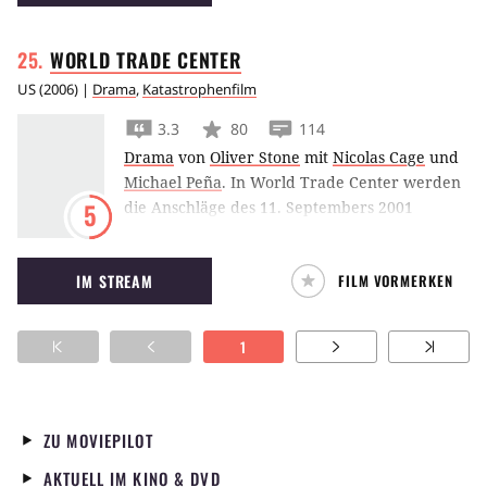
WORLD TRADE
CENTER
US
(
2006
) |
Drama
,
Katastrophenfilm
3.3
80
114
Drama
von
Oliver Stone
mit
Nicolas Cage
und
Michael Peña
.
In World Trade Center werden
die Anschläge des 11. Septembers 2001
5
aufgegriffen und die Leidensgeschichte von
drei eingeklemmten Feuerwehrmännern
IM STREAM
FILM VORMERKEN
thematisiert.
1
ZU MOVIEPILOT
AKTUELL IM KINO & DVD