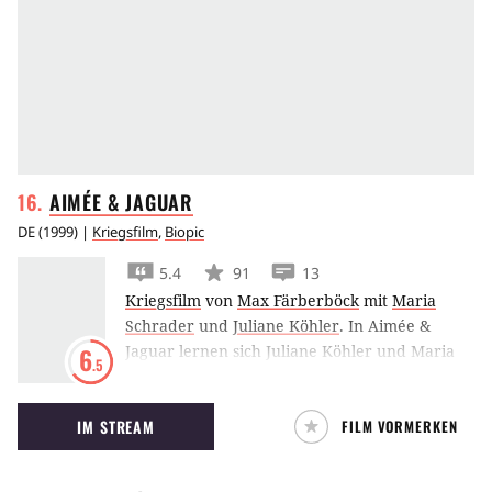
AIMÉE &
JAGUAR
DE
(
1999
) |
Kriegsfilm
,
Biopic
5.4
91
13
Kriegsfilm
von
Max Färberböck
mit
Maria
Schrader
und
Juliane Köhler
.
In Aimée &
Jaguar lernen sich Juliane Köhler und Maria
6
.5
Schrader in den Wirren des Zweiten
Weltkriegs kennen und lieben – die eine Nazi-
IM STREAM
FILM VORMERKEN
Ehefrau, die andere Jüdin.