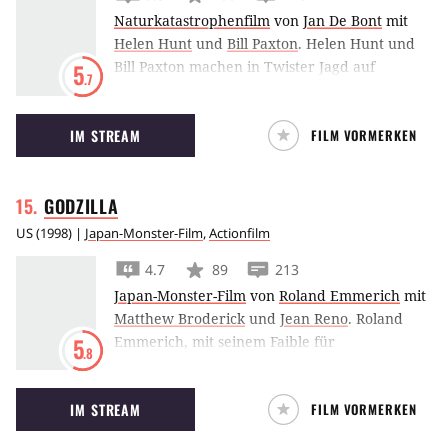
Naturkatastrophenfilm
von
Jan De Bont
mit
(CF)
Helen Hunt
und
Bill Paxton
.
Helen Hunt und
Bill Paxton machen in Twister Jagd auf
5
.7
lebensgefährliche Tornados und belebten
damit das Genre des Katastrophenfilms neu.
IM STREAM
FILM VORMERKEN
GODZILLA
US
(
1998
) |
Japan-Monster-Film
,
Actionfilm
4.7
89
213
Japan-Monster-Film
von
Roland Emmerich
mit
Matthew Broderick
und
Jean Reno
.
Roland
Emmerich, mit seinem Faible für
5
.8
Weltuntergangsszenarien, brachte Strahle-
Echse Godzilla 1998 zu einem Revival auf die
IM STREAM
FILM VORMERKEN
große Leinwand zurück.