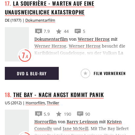
LA SOUFRIÈRE - WARTEN AUF EINE
UNAUSWEICHLICHE
KATASTROPHE
DE
(
1977
) |
Dokumentarfilm
7.9
44
5
Dokumentarfilm
von
Werner Herzog
mit
Werner Herzog
.
Werner Herzog
besucht die
Karibikinsel Guadeloupe, wo der Vulkan
La
7
.4
Soufrière
kurz vor einer Explosion stehen soll,
welche die Sprengkraft mehrerer
DVD & BLU-RAY
FILM VORMERKEN
Atombomben hat. Dort hat sich ein einsamer
Bauer trotz Evakuierung geweigert, seine
Heimat zu verlassen. Er durchstreift die
THE BAY - NACH ANGST KOMMT
PANIK
verlassene Stadt, begibt sich an den Krater
des Vulkans und spricht mit den wenigen
US
(
2012
) |
Horrorfilm
,
Thriller
Menschen, welche totz der immanenten
5.9
190
90
Lebensgefahr geblieben sind.
Horrorfilm
von
Barry Levinson
mit
Kristen
Connolly
und
Jane McNeill
.
Mit The Bay liefert