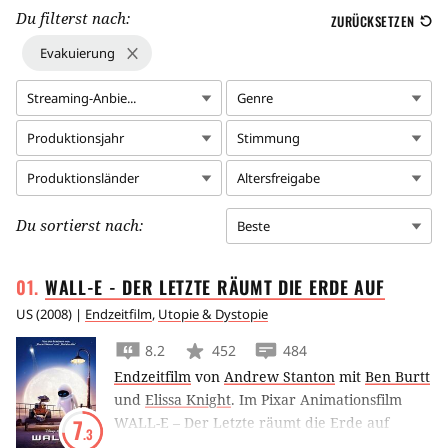
Du filterst nach:
ZURÜCKSETZEN
Evakuierung
Streaming-Anbie...
Genre
Produktionsjahr
Stimmung
Produktionsländer
Altersfreigabe
Du sortierst nach:
Beste
WALL-E - DER LETZTE RÄUMT DIE ERDE
AUF
US
(
2008
) |
Endzeitfilm
,
Utopie & Dystopie
8.2
452
484
Endzeitfilm
von
Andrew Stanton
mit
Ben Burtt
und
Elissa Knight
.
Im Pixar Animationsfilm
WALL-E – Der Letzte räumt die Erde auf
7
.3
verliebt sich ein kleiner Müllroboter auf der