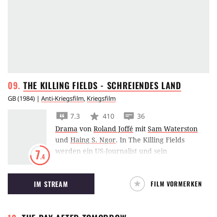
THE KILLING FIELDS - SCHREIENDES
LAND
GB
(
1984
) |
Anti-Kriegsfilm
,
Kriegsfilm
7.3
410
36
Drama
von
Roland Joffé
mit
Sam Waterston
und
Haing S. Ngor
.
In The Killing Fields
werden ein US-Journalist und sein
7
.4
einheimischer Begleiter bei ihrer Flucht Zeuge
der Verbrechen der Roten Khmer im
IM STREAM
FILM VORMERKEN
Kambodscha der 1970er.