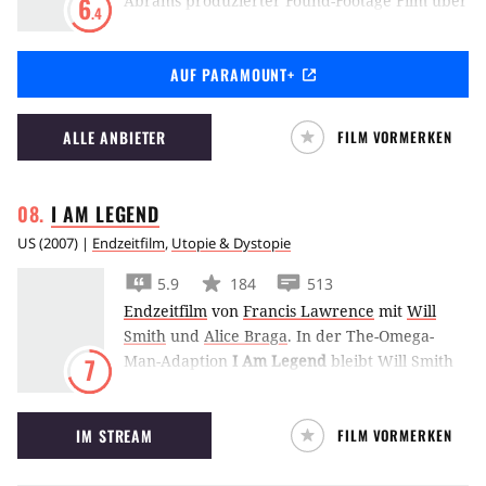
Abrams produzierter Found-Footage Film über
6
.4
ein Monster, das New York angreift.
AUF PARAMOUNT+
ALLE ANBIETER
FILM VORMERKEN
I AM
LEGEND
US
(
2007
) |
Endzeitfilm
,
Utopie & Dystopie
5.9
184
513
Endzeitfilm
von
Francis Lawrence
mit
Will
Smith
und
Alice Braga
.
In der The-Omega-
Man-Adaption
I Am Legend
bleibt Will Smith
7
als letzter Mensch in New York zurück, das
allnächtlich von Monstern heimgesucht wird.
IM STREAM
FILM VORMERKEN