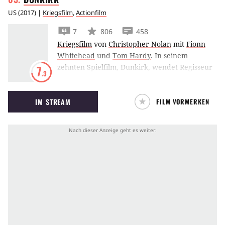
US
(
2017
) |
Kriegsfilm
,
Actionfilm
7
806
458
Kriegsfilm
von
Christopher Nolan
mit
Fionn
Whitehead
und
Tom Hardy
.
In seinem
zehnten Spielfilm, Dunkirk, wendet Regisseur
7
.3
Christopher Nolan sich dem Moment im
Zweiten Weltkrieg zu, als die deutsche
IM STREAM
FILM VORMERKEN
Streitmacht 1940 tausende Soldaten in
Dünkirchen eingekesselt hat.