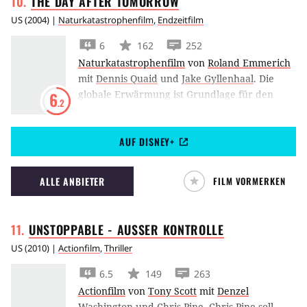
THE DAY AFTER
TOMORROW
US
(
2004
) |
Naturkatastrophenfilm
,
Endzeitfilm
6
162
252
Naturkatastrophenfilm
von
Roland Emmerich
mit
Dennis Quaid
und
Jake Gyllenhaal
.
Die
globale Erwärmung ist Grundlage für den
6
.2
Katastrophenfilm
The Day After Tomorrow
mit Dennis Quaid und Jake Gyllenhaal als Vater
AUF DISNEY+
und Sohn in den Hauptrollen.
ALLE ANBIETER
FILM VORMERKEN
UNSTOPPABLE - AUSSER
KONTROLLE
US
(
2010
) |
Actionfilm
,
Thriller
6.5
149
263
Actionfilm
von
Tony Scott
mit
Denzel
Washington
und
Chris Pine
.
Chris Pine soll