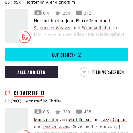
US
(
1997
) |
Horrorfilm
,
Alien-Horrorfilm
6.4
204
312
Horrorfilm
von
Jean-Pierre Jeunet
mit
Sigourney Weaver
und
Winona Ryder
.
In
Jean-Pierre Jeunets
Alien - Die Wiedergeburt
6
.8
muss Ellen Ripley, gespielt von Sigourney
Weaver, feststellen, dass Wissenschaftler sie
AUF DISNEY+
aus ihrem wohlverdienten Totenschlaf
geweckt haben.
ALLE ANBIETER
FILM VORMERKEN
CLOVERFIELD
US
(
2008
) |
Monsterfilm
,
Thriller
6.5
319
458
Monsterfilm
von
Matt Reeves
mit
Lizzy Caplan
und
Jessica Lucas
.
Cloverfield ist ein von J.J.