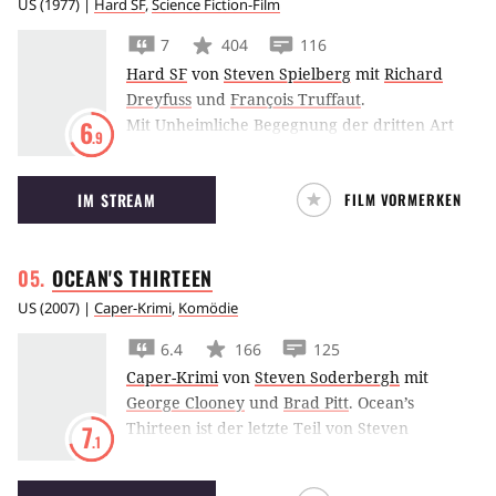
US
(
1977
) |
Hard SF
,
Science Fiction-Film
7
404
116
Hard SF
von
Steven Spielberg
mit
Richard
Dreyfuss
und
François Truffaut
.
Mit Unheimliche Begegnung der dritten Art
6
.9
schuf Steven Spielberg nicht nur einen
künstlerischen wie kommerziellen Erfolg,
IM STREAM
FILM VORMERKEN
sondern auch einen Klassiker der (Sci-
Fi-)Filmgeschichte: Kartoffelbrei ist seitdem
um eine Dimension reicher.
OCEAN'S
THIRTEEN
US
(
2007
) |
Caper-Krimi
,
Komödie
6.4
166
125
Caper-Krimi
von
Steven Soderbergh
mit
George Clooney
und
Brad Pitt
.
Ocean’s
Thirteen ist der letzte Teil von Steven
7
.1
Soderberghs Ocean’s-Reihe. George Clooneys
Crew rächt sich zum Abschluss am