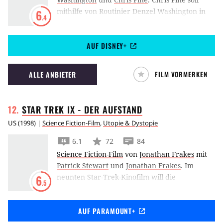
mithilfe von Routinier Denzel Washington in
6
.4
Unstoppable – Außer Kontrolle
einen Zug zum
Halt bringen, der eine rasende Bombe ist.
AUF DISNEY+
ALLE ANBIETER
FILM VORMERKEN
STAR TREK IX - DER
AUFSTAND
US
(
1998
) |
Science Fiction-Film
,
Utopie & Dystopie
6.1
72
84
Science Fiction-Film
von
Jonathan Frakes
mit
Patrick Stewart
und
Jonathan Frakes
.
Im
neunten Star-Trek-Kinofilm will die
6
.5
Enterprise-E das Volk der Ba’ku vor einer
Übernahme der Son’a retten.
AUF PARAMOUNT+