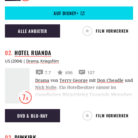
verlassenen Erde in die elegante Maschine
AUF DISNEY+
Eve.
ALLE ANBIETER
FILM VORMERKEN
HOTEL
RUANDA
US
(
2004
) |
Drama
,
Kriegsfilm
7.7
696
107
Drama
von
Terry George
mit
Don Cheadle
und
Nick Nolte
.
Ein Hotelbesitzer nimmt im
ruandischen Bürgerkrieg Tausende Menschen
7
.6
auf – und geht damit große Risiken ein.
DVD & BLU-RAY
FILM VORMERKEN
DUNKIRK