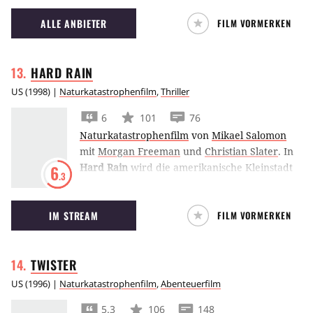
ALLE ANBIETER
FILM VORMERKEN
HARD
RAIN
US
(
1998
) |
Naturkatastrophenfilm
,
Thriller
6
101
76
Naturkatastrophenfilm
von
Mikael Salomon
mit
Morgan Freeman
und
Christian Slater
.
In
Hard Rain
wird die amerikanische Kleinstadt
6
.3
Huntingburg von monsunartigen Regenfällen
überrascht. Sogar der Staudamm droht zu
IM STREAM
FILM VORMERKEN
brechen und die Stadt von der Landkarte zu
schwemmen. Gauner Jim (
Morgan Freeman
)
will die chaotische Situation zur Verbesserung
TWISTER
seiner wirtschaftlichen Lage ausnutzen. Er
plant, den Geldtransport von Tom (
Christian
US
(
1996
) |
Naturkatastrophenfilm
,
Abenteuerfilm
Slater)
und Charlie (
Edward Asner
) zu
5.3
106
148
überfallen und den Inhalt an sich zu reißen.