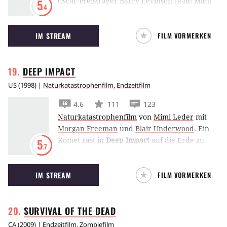
Oscar-Preisträger Barry Levinson (Rain Man)
5
.4
seinen Beitrag zum Found-Footage-Horrorfilm,
in dem eine Endoparasitenplage über einen
IM STREAM
FILM VORMERKEN
Ort einfällt und die Menschen an einem
schrecklichen Virus erkranken lässt.
DEEP
IMPACT
US
(
1998
) |
Naturkatastrophenfilm
,
Endzeitfilm
4.6
111
123
Naturkatastrophenfilm
von
Mimi Leder
mit
Morgan Freeman
und
Blair Underwood
.
Ein
Komet rast in
Deep Impact
auf die Erde zu.
5
.7
US-Präsident Morgan Freeman schickt Robert
Duvall und sein Team ins All, um den
IM STREAM
FILM VORMERKEN
Weltuntergang zu verhindern.
SURVIVAL OF THE
DEAD
CA
(
2009
) |
Endzeitfilm
,
Zombiefilm