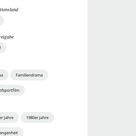
tionsland
reigabe
2
ma
Familiendrama
fsportfilm
er Jahre
1980er Jahre
angenheit