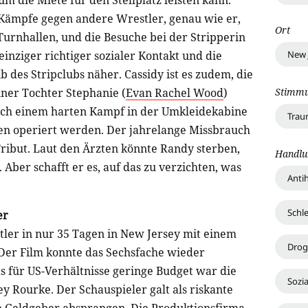
 die Miete für den Stellplatz leisten kann.
e Kämpfe gegen andere Wrestler, genau wie er,
Ort
Turnhallen, und die Besuche bei der Stripperin
New 
in einziger richtiger sozialer Kontakt und die
des Stripclubs näher. Cassidy ist es zudem, die
Stimm
iner Tochter Stephanie (
Evan Rachel Wood
)
ch einem harten Kampf in der Umkleidekabine
Traur
n operiert werden. Der jahrelange Missbrauch
Tribut. Laut den Ärzten könnte Randy sterben,
Handlu
. Aber schafft er es, auf das zu verzichten, was
Anti
Schl
er
ler in nur 35 Tagen in New Jersey mit einem
Drog
 Der Film konnte das Sechsfache wieder
as für US-Verhältnisse geringe Budget war die
Sozi
y Rourke. Der Schauspieler galt als riskante