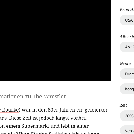
Produk
USA
Altersf
Ab 1
Genre
Dra
Kamp
rmationen zu
The Wrestler
Zeit
y Rourke
) war in den 80er Jahren ein gefeierter
2000
ns. Diese Zeit ist jedoch längst vorbei,
von einem Supermarkt und lebt in einer
Verg