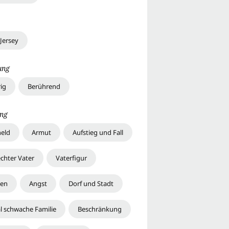
Jersey
ung
ig
Berührend
ng
held
Armut
Aufstieg und Fall
echter Vater
Vaterfigur
en
Angst
Dorf und Stadt
al schwache Familie
Beschränkung