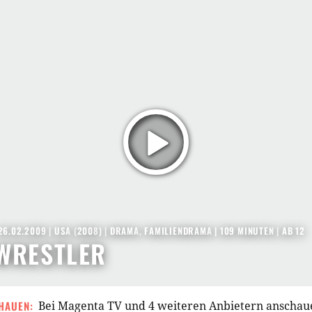
26.02.2009
|
USA
(
2008
) |
DRAMA
,
FAMILIENDRAMA
| 109 MINUTEN
|
AB 12
WRESTLER
HAUEN:
Bei Magenta TV und 4 weiteren Anbietern anschau