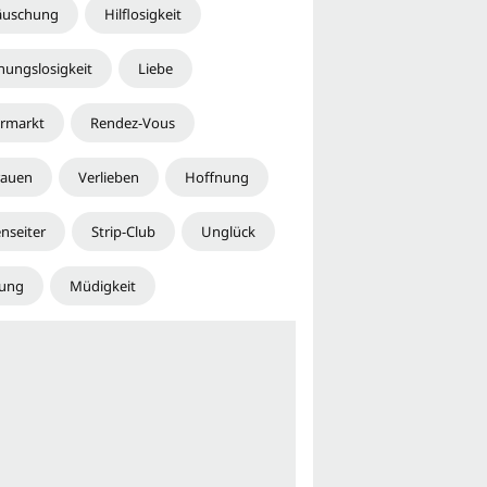
äuschung
Hilflosigkeit
nungslosigkeit
Liebe
rmarkt
Rendez-Vous
rauen
Verlieben
Hoffnung
nseiter
Strip-Club
Unglück
rung
Müdigkeit