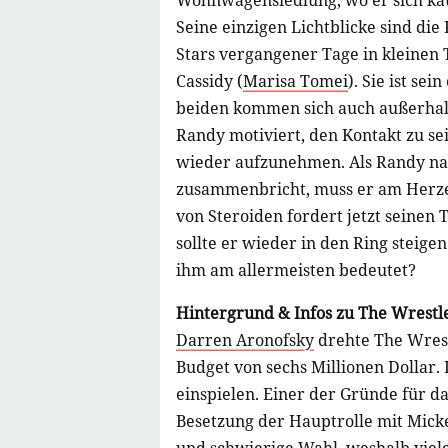
Wohnwagensiedlung, wo er sich kaum
Seine einzigen Lichtblicke sind di
Stars vergangener Tage in kleinen 
Cassidy (
Marisa Tomei
). Sie ist se
beiden kommen sich auch außerhalb 
Randy motiviert, den Kontakt zu se
wieder aufzunehmen. Als Randy na
zusammenbricht, muss er am Herze
von Steroiden fordert jetzt seinen 
sollte er wieder in den Ring steigen
ihm am allermeisten bedeutet?
Hintergrund & Infos zu The Wrestl
Darren Aronofsky
drehte The Wrest
Budget von sechs Millionen Dollar.
einspielen. Einer der Gründe für d
Besetzung der Hauptrolle mit Micke