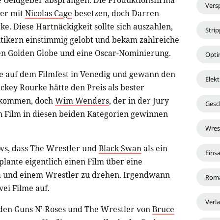
e Geldgeber absprangen. Die Produktionsfirma
Vers
ler mit
Nicolas Cage
besetzen, doch Darren
e. Diese Hartnäckigkeit sollte sich auszahlen,
Strip
tikern einstimmig gelobt und bekam zahlreiche
n Golden Globe und eine Oscar-Nominierung.
Opti
re auf dem Filmfest in Venedig und gewann den
Elekt
ckey Rourke hätte den Preis als bester
bekommen, doch
Wim Wenders
, der in der Jury
Gesc
ein Film in diesen beiden Kategorien gewinnen
Wres
ews, dass The Wrestler und
Black Swan
als ein
Eins
plante eigentlich einen Film über eine
a und einem Wrestler zu drehen. Irgendwann
Rom
wei Filme auf.
Verla
 den Guns N’ Roses und The Wrestler von
Bruce