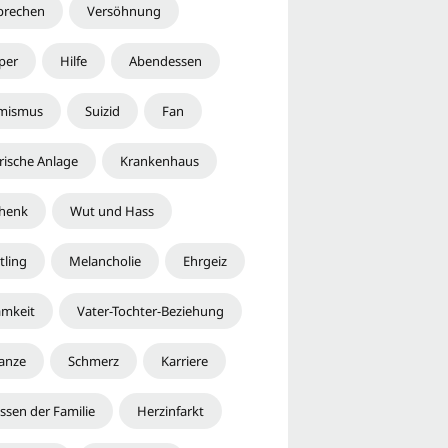
prechen
Versöhnung
per
Hilfe
Abendessen
mismus
Suizid
Fan
rische Anlage
Krankenhaus
henk
Wut und Hass
tling
Melancholie
Ehrgeiz
amkeit
Vater-Tochter-Beziehung
anze
Schmerz
Karriere
ssen der Familie
Herzinfarkt