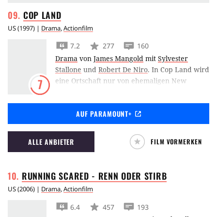
COP
LAND
US
(
1997
) |
Drama
,
Actionfilm
7.2
277
160
Drama
von
James Mangold
mit
Sylvester
Stallone
und
Robert De Niro
.
In Cop Land wird
eine Ortschaft nur von ehemaligen New
7
Yorker Polizisten bewohnt, die gemeinsam mit
ihrer Familie in Ruhe und Sicherheit leben
AUF PARAMOUNT+
wollen.
ALLE ANBIETER
FILM VORMERKEN
RUNNING SCARED - RENN ODER
STIRB
US
(
2006
) |
Drama
,
Actionfilm
6.4
457
193