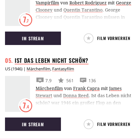
Vampirfilm
von
Robert Rodriguez
mit
George
Clooney
und
Quentin Tarantino
.
George
Clooney und Quentin Tarantino müssen in
7
.7
From Dusk Till Dawn
nicht nur vor den Cops
flüchten, denn im Titty Twister geht es erst so
IM STREAM
FILM VORMERKEN
richtig rund.
IST DAS LEBEN NICHT
SCHÖN?
US
(
1946
) |
Märchenfilm
,
Fantasyfilm
7.9
561
136
Märchenfilm
von
Frank Capra
mit
James
Stewart
und
Donna Reed
.
Ist das Leben nicht
schön? war 1946 ein großer Flop an den
7
.4
Kinokassen. Heute ist er der
Weihnachtsklassiker schlechthin.
IM STREAM
FILM VORMERKEN