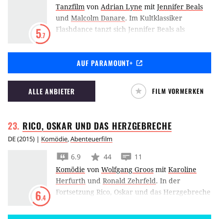
Tanzfilm
von
Adrian Lyne
mit
Jennifer Beals
und
Malcolm Danare
.
Im Kultklassiker
Flashdance tanzt sich Jennifer Beals als
5
.7
Schweißerin Alex ins Vortanzen für eine
Ballettschule und ins Herz von Michael Nouri.
AUF PARAMOUNT+
ALLE ANBIETER
FILM VORMERKEN
RICO, OSKAR UND DAS
HERZGEBRECHE
DE
(
2015
) |
Komödie
,
Abenteuerfilm
6.9
44
11
Komödie
von
Wolfgang Groos
mit
Karoline
Herfurth
und
Ronald Zehrfeld
.
In der
Fortsetzung Rico, Oskar und das Herzgebreche
6
.4
muss das hoch- und tiefbegabte Freundes-
Gespann nicht nur die Liebesprobleme von