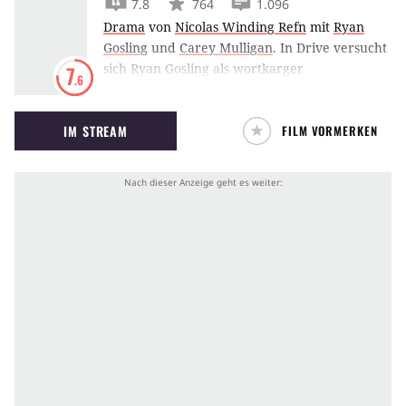
7.8
764
1.096
Drama
von
Nicolas Winding Refn
mit
Ryan
Gosling
und
Carey Mulligan
.
In Drive versucht
sich Ryan Gosling als wortkarger
7
.6
Fluchtwagenfahrer und Stuntman in LA. Für
seine Nachbarin Carey Mulligan nimmt er es
IM STREAM
FILM VORMERKEN
sogar mit der lokalen Mafia auf.