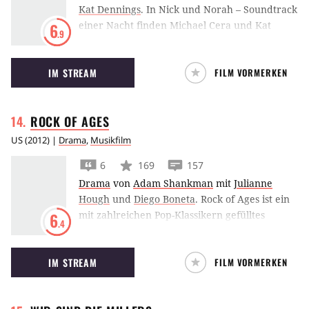
Kat Dennings
.
In Nick und Norah – Soundtrack
einer Nacht finden Michael Cera und Kat
6
.9
Dennings als ungleiches Paar über ihren
Musikgeschmack zusammen.
IM STREAM
FILM VORMERKEN
ROCK OF
AGES
US
(
2012
) |
Drama
,
Musikfilm
6
169
157
Drama
von
Adam Shankman
mit
Julianne
Hough
und
Diego Boneta
.
Rock of Ages ist ein
mit zahlreichen Pop-Klassikern gefülltes
6
.4
Musical über die Hard-Rock-Ära der frühen
1980er und ihren Superstar Tom Cruise aka
IM STREAM
FILM VORMERKEN
Stacee Jaxx.