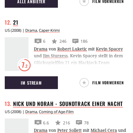
ALLE ANBIETER
FILM VORMERKEN
21
US
(
2008
) |
Drama
,
Caper-Krimi
6
246
186
Drama
von
Robert Luketic
mit
Kevin Spacey
und
Jim Sturgess
.
Kevin Spacey stellt in dem
Glücksspielfilm 21 ein Blackjack-Team
7
.2
zusammen. Er hat die perfekte Formel
entwickelt und will kräftig absahnen.
IM STREAM
FILM VORMERKEN
NICK UND NORAH - SOUNDTRACK EINER
NACHT
US
(
2008
) |
Drama
,
Coming of Age-Film
6.6
216
78
Drama
von
Peter Sollett
mit
Michael Cera
und