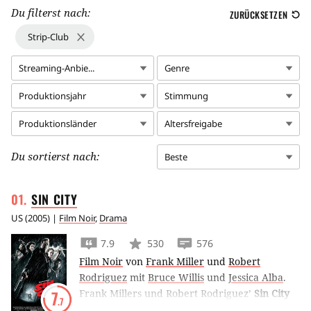
Du filterst nach:
ZURÜCKSETZEN
Strip-Club
Streaming-Anbie...
Genre
Produktionsjahr
Stimmung
Produktionsländer
Altersfreigabe
Du sortierst nach:
Beste
SIN
CITY
US
(
2005
) |
Film Noir
,
Drama
7.9
530
576
Film Noir
von
Frank Miller
und
Robert
Rodriguez
mit
Bruce Willis
und
Jessica Alba
.
Frank Millers und Robert Rodriguez’
Sin City
7
.7
zeigt das Bild der brutalen Stadt Basin City