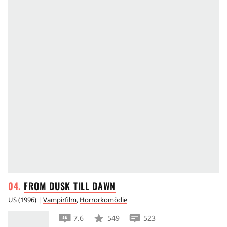
FROM DUSK TILL
DAWN
US
(
1996
) |
Vampirfilm
,
Horrorkomödie
7.6
549
523