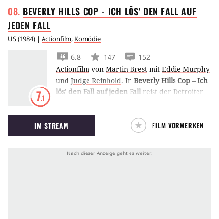
BEVERLY HILLS COP - ICH LÖS' DEN FALL AUF
JEDEN
FALL
US
(
1984
) |
Actionfilm
,
Komödie
6.8
147
152
Actionfilm
von
Martin Brest
mit
Eddie Murphy
und
Judge Reinhold
.
In
Beverly Hills Cop – Ich
lös’ den Fall auf jeden Fall
reist der Detroiter
7
.1
Polizist Axel Foley nach Beverly Hills, um den
Tod eines guten Freundes zu untersuchen.
IM STREAM
FILM VORMERKEN