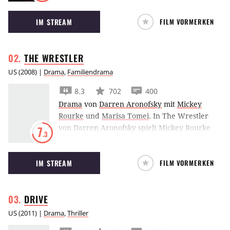
durch die Augen dreier verschiedener
IM STREAM
FILM VORMERKEN
Personen, die sich alle in der Korruption
verfangen.
THE
WRESTLER
US
(
2008
) |
Drama
,
Familiendrama
8.3
702
400
Drama
von
Darren Aronofsky
mit
Mickey
Rourke
und
Marisa Tomei
.
In The Wrestler
von Darren Aronofsky spielt Mickey Rourke
7
.3
einen gescheiterten Wrestler, der lernen
muss, außerhalb des Rings zu funktionieren.
IM STREAM
FILM VORMERKEN
DRIVE
US
(
2011
) |
Drama
,
Thriller