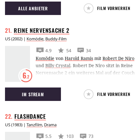
ALLE ANBIETER
FILM VORMERKEN
REINE NERVENSACHE
2
US
(
2002
) |
Komödie
,
Buddy-Film
4.9
54
34
Komödie
von
Harold Ramis
mit
Robert De Niro
und
Billy Crystal
.
Robert De Niro sitzt in Reine
Nervensache 2 ein weiteres Mal auf der Couch
6
.2
von Billy Chrystal .
IM STREAM
FILM VORMERKEN
FLASHDANCE
US
(
1983
) |
Tanzfilm
,
Drama
5.5
103
73