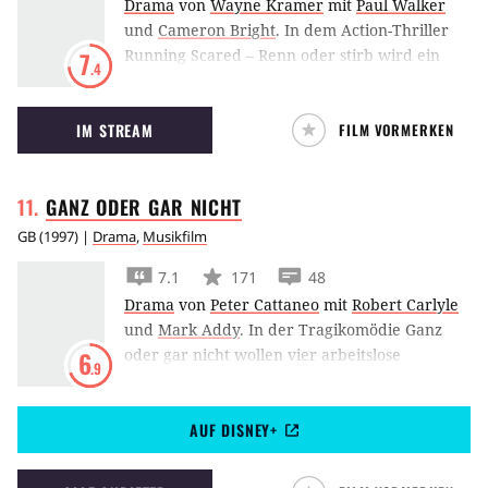
Drama
von
Wayne Kramer
mit
Paul Walker
und
Cameron Bright
.
In dem Action-Thriller
Running Scared – Renn oder stirb wird ein
7
.4
Junge quer durch die Stadt und die Nacht
gejagt, als er die Tatwaffe eines Verbrechens
IM STREAM
FILM VORMERKEN
entwendet, die Kleingangster Paul Walker
verschwinden lassen sollte.
GANZ ODER GAR
NICHT
GB
(
1997
) |
Drama
,
Musikfilm
7.1
171
48
Drama
von
Peter Cattaneo
mit
Robert Carlyle
und
Mark Addy
.
In der Tragikomödie Ganz
oder gar nicht wollen vier arbeitslose
6
.9
Stahlarbeiter als Männerstripper Karriere
machen.
AUF DISNEY+