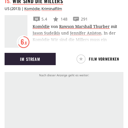
WIR SIND DIE
MILLERS
US
(
2013
) |
Komödie
,
Kriminalfilm
5.4
148
291
Komödie
von
Rawson Marshall Thurber
mit
Jason Sudeikis
und
Jennifer Aniston
.
In der
Komödie Wir sind die Millers muss ein
6
.8
Drogendealer seine Schulden wettmachen
und sich dafür kurzerhand eine falsche
IM STREAM
FILM VORMERKEN
Familie beschaffen.