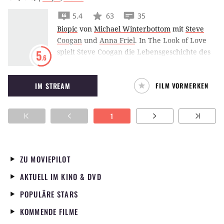
5.4
63
35
Biopic
von
Michael Winterbottom
mit
Steve
Coogan
und
Anna Friel
.
In The Look of Love
spielt Steve Coogan die Lebensgeschichte des
5
.6
legendären Londoner Porno-Barons und
Immobilien-Millionärs Paul Raymond (1925 –
IM STREAM
FILM VORMERKEN
2008) nach.
1
ZU MOVIEPILOT
AKTUELL IM KINO & DVD
POPULÄRE STARS
KOMMENDE FILME