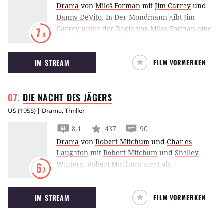
Drama
von
Miloš Forman
mit
Jim Carrey
und
Danny DeVito
.
In Der Mondmann gibt Jim
Carrey unter der Regie von Milos Forman eine
7
.4
mit dem Golden Globe prämierte Performance
des berühmt-berüchtigten Komikers Andy
IM STREAM
FILM VORMERKEN
Kaufman.
DIE NACHT DES
JÄGERS
US
(
1955
) |
Drama
,
Thriller
8.1
437
90
Drama
von
Robert Mitchum
und
Charles
Laughton
mit
Robert Mitchum
und
Shelley
Winters
.
Robert Mitchum sorgt als
6
.7
mörderischer Wanderprediger in Charles
Laughtons atmosphärischem Thriller Die
IM STREAM
FILM VORMERKEN
Nacht des Jägers für Gänsehaut.