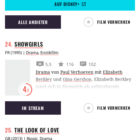
AUF DISNEY+
Ricos Mutter lösen, sondern kommt auch
einem kriminellen Schmuggler-Ring auf die
Spur.
ALLE ANBIETER
FILM VORMERKEN
SHOWGIRLS
FR
(
1995
) |
Drama
,
Erotikfilm
5.5
116
102
Drama
von
Paul Verhoeven
mit
Elizabeth
Berkley
und
Gina Gershon
.
Elizabeth Berkley
tanzt sich in Showgirls als aufstrebende
4
.7
Stripperin auf die größten Bühnen von Las
Vegas.
IM STREAM
FILM VORMERKEN
THE LOOK OF
LOVE
GB
(
2013
) |
Biopic
,
Drama