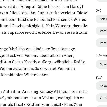
stenz mit einem menschlichen Wirt, dessen
So wird der Fotograf Eddie Brock (Tom Hardy)
Ort
zen Aliens, das ihm Superkräfte verleiht. Diese
San 
m beeinflusst die Persönlichkeit seines Wirtes.
lt und Gewissenlosigkeit. Kein Wunder, dass die
Vere
 als Superbösewicht erlebte, bevor sie sich zum
Vere
r gefährlichsten Feinde treffen: Carnage.
genstück von Venom. Ebenfalls ein Alien,
Stimm
disten Cletus Kasady außergewöhnliche Kräfte,
Spa
d Venom zusammen. So erwartet Venom in
n formidabler Widersacher.
Tag
Spid
 Auftritt in Amazing Fantasy #15 tauchte in The
-Symbiont zum ersten Mal auf, wenngleich er
Comi
 nur als Ersatz-Kostüm zum Einsatz kam. Zum