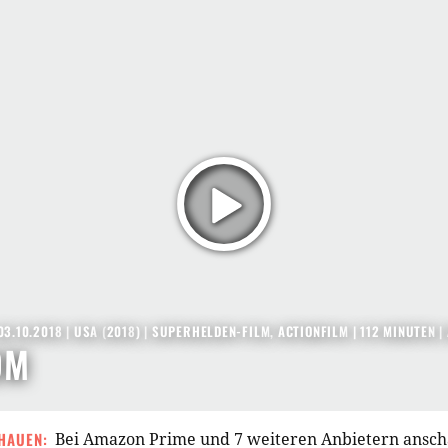
03.10.2018
|
USA
(
2018
) |
SUPERHELDEN-FILM
,
ACTIONFILM
| 112 MINUTEN
|
OM
HAUEN:
Bei Amazon Prime und 7 weiteren Anbietern ansc