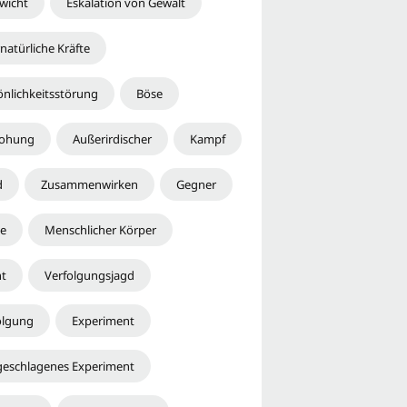
wicht
Eskalation von Gewalt
natürliche Kräfte
önlichkeitsstörung
Böse
rohung
Außerirdischer
Kampf
d
Zusammenwirken
Gegner
e
Menschlicher Körper
ht
Verfolgungsjagd
olgung
Experiment
geschlagenes Experiment