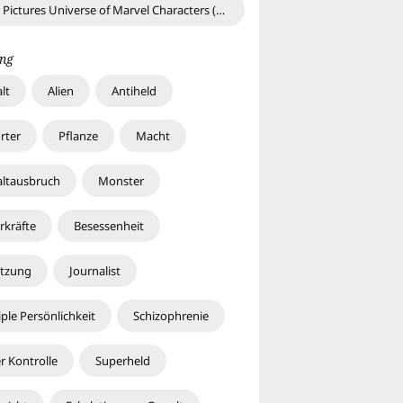
Sony Pictures Universe of Marvel Characters (SPUMC)
ng
lt
Alien
Antiheld
rter
Pflanze
Macht
ltausbruch
Monster
rkräfte
Besessenheit
etzung
Journalist
ple Persönlichkeit
Schizophrenie
r Kontrolle
Superheld