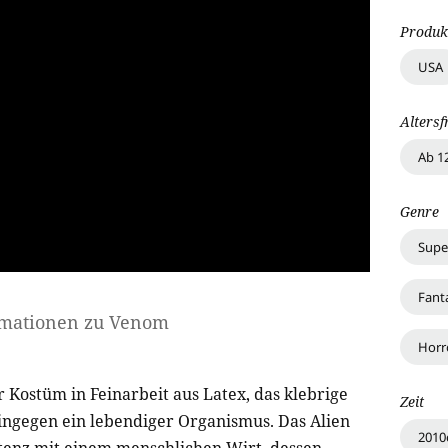
Produk
USA
Altersf
Ab 1
Genre
Supe
Fant
rmationen zu
Venom
Horr
Kostüm in Feinarbeit aus Latex, das klebrige
Zeit
ingegen ein lebendiger Organismus. Das Alien
2010