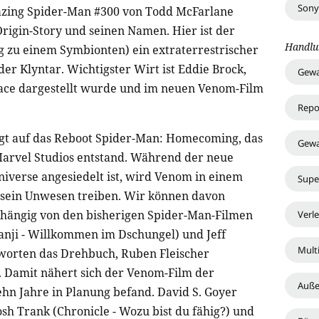
azing Spider-Man #300 von Todd McFarlane
rigin-Story und seinen Namen. Hier ist der
Handlu
 zu einem Symbionten) ein extraterrestrischer
er Klyntar. Wichtigster Wirt ist Eddie Brock,
Gewa
ace dargestellt wurde und im neuen Venom-Film
Repo
gt auf das Reboot Spider-Man: Homecoming, das
Gewa
arvel Studios entstand. Während der neue
iverse angesiedelt ist, wird Venom in einem
Supe
 sein Unwesen treiben. Wir können davon
bhängig von den bisherigen Spider-Man-Filmen
Verl
anji - Willkommen im Dschungel) und Jeff
Multi
worten das Drehbuch, Ruben Fleischer
 Damit nähert sich der Venom-Film der
Auße
hn Jahre in Planung befand. David S. Goyer
Josh Trank (Chronicle - Wozu bist du fähig?) und