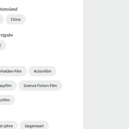
tionsland
China
reigabe
2
rhelden-Film
Actionfilm
asyfilm
Science Fiction-Film
orfilm
er Jahre
Gegenwart