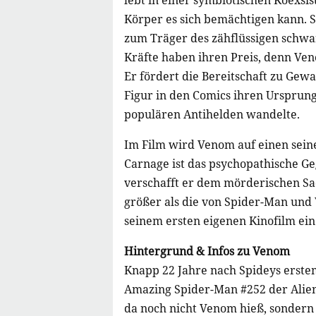
lebt in einer symbiotischen Koexsi
Körper es sich bemächtigen kann. 
zum Träger des zähflüssigen schwar
Kräfte haben ihren Preis, denn Veno
Er fördert die Bereitschaft zu Gewa
Figur in den Comics ihren Ursprung
populären Antihelden wandelte.
Im Film wird Venom auf einen seine
Carnage ist das psychopathische Ge
verschafft er dem mörderischen Sa
größer als die von Spider-Man un
seinem ersten eigenen Kinofilm ei
Hintergrund & Infos zu Venom
Knapp 22 Jahre nach Spideys erstem
Amazing Spider-Man #252 der Alien
da noch nicht Venom hieß, sondern