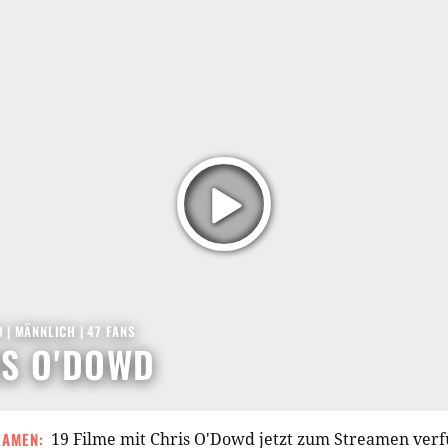
9
| MÄNNLICH | 47 FANS
S O'DOWD
EAMEN:
19 Filme mit Chris O'Dowd jetzt zum Streamen ver