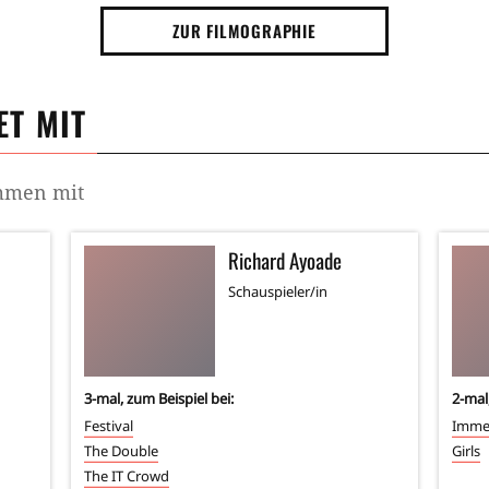
ZUR FILMOGRAPHIE
T MIT
ammen mit
Richard Ayoade
Schauspieler/in
3
-mal, zum Beispiel bei:
2
-mal
Festival
Immer
The Double
Girls
The IT Crowd