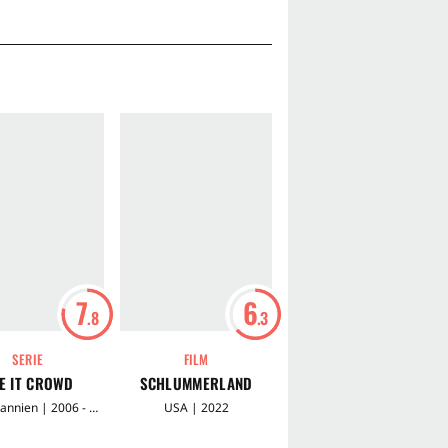
7
6
7
.8
.3
.2
SERIE
FILM
FILM
E IT CROWD
SCHLUMMERLAND
ST. VINCENT
Großbritannien | 2006 - 2010
USA | 2022
USA | 2014