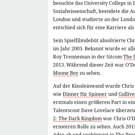
besuchte das University College in 
Sozialwissenschaft, beendete die Au
London und studierte an der Lond
entschied sich für eine Karriere als
Sein Spielfilmdebüt absolvierte Ch
im Jahr 2003. Bekannt wurde er aller
Roy Trenneman in der Sitcom
The 
2013. Während dieser Zeit war O’D
Moone Boy
zu sehen.
Auf der Kinoleinwand wurde Chris 
wie
Dinner für Spinner
und
Gullive
erstmals einen größeren Part in ei
Talentscout Dave Lovelace überzeu
2: The Dark Kingdom
war Chris O’
ernsteren Rolle zu sehen. Auch 20
Ader ab und verkörpert in
The Pro