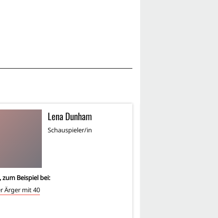
Lena Dunham
K
Schauspieler/in
Sc
, zum Beispiel bei:
3
-mal, zum Beispiel bei:
 Ärger mit 40
New York für Anfänger
Radio Rock Revolution
The IT Crowd