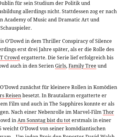
Dublin für sein Studium der Politik und
sbildung allerdings nicht. Stattdessen zog er nach
on Academy of Music and Dramatic Art und
 Schauspieler.
ris O’Dowd in dem Thriller Conspiracy of Silence
dings erst drei Jahre später, als er die Rolle des
IT Crowd
ergatterte. Die Serie lief erfolgreich bis
owd auch in den Serien
Girls
,
Family Tree
und
O’Dowd zunächst für kleinere Rollen in Komödien
rs Reisen
besetzt. In Brautalarm ergatterte er
nem Film und auch in The Sapphires konnte er als
gen. Nach einer Nebenrolle im Marvel-Film
Thor
Dowd in
Am Sonntag bist du tot
erstmals in einer
15 weicht O’Dowd von seiner komödiantischen
gram – Um jeden Preis
den Reporter David Walsh,