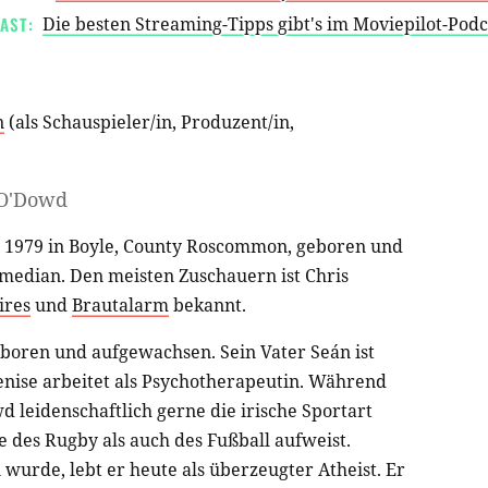
AST:
Die besten Streaming-Tipps gibt's im Moviepilot-Pod
n
(als
Schauspieler/in
,
Produzent/in
,
 O'Dowd
 1979 in Boyle, County Roscommon, geboren und
Comedian. Den meisten Zuschauern ist Chris
ires
und
Brautalarm
bekannt.
eboren und aufgewachsen. Sein Vater Seán ist
enise arbeitet als Psychotherapeutin. Während
wd leidenschaftlich gerne die irische Sportart
e des Rugby als auch des Fußball aufweist.
urde, lebt er heute als überzeugter Atheist. Er