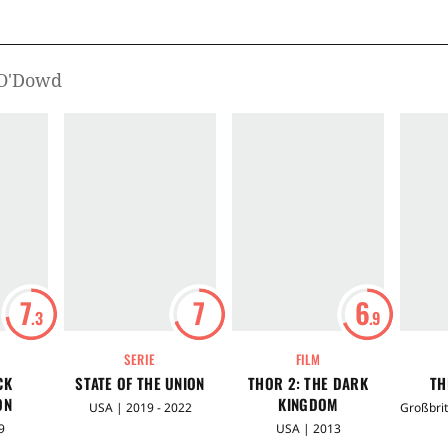
 O'Dowd
7
7
6
.3
.9
SERIE
FILM
CK
STATE OF THE UNION
THOR 2: THE DARK
TH
ON
KINGDOM
USA | 2019 - 2022
9
USA | 2013