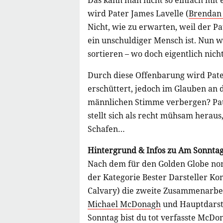
Das kann man nicht so einfach mit
wird Pater James Lavelle (
Brendan
Nicht, wie zu erwarten, weil der Pa
ein unschuldiger Mensch ist. Nun w
sortieren – wo doch eigentlich nic
Durch diese Offenbarung wird Pate
erschüttert, jedoch im Glauben an 
männlichen Stimme verbergen? Pater
stellt sich als recht mühsam herau
Schafen…
Hintergrund & Infos zu Am Sonntag 
Nach dem für den Golden Globe no
der Kategorie Bester Darsteller Kom
Calvary) die zweite Zusammenarbe
Michael McDonagh
und Hauptdarst
Sonntag bist du tot verfasste McD