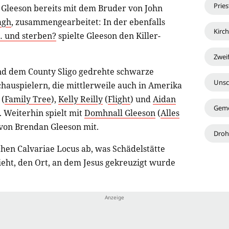
Pries
 Gleeson bereits mit dem Bruder von John
agh
, zusammengearbeitet: In der ebenfalls
Kirc
 und sterben?
spielte Gleeson den Killer-
Zweif
nd dem County Sligo gedrehte schwarze
Unsc
chauspielern, die mittlerweile auch in Amerika
(
Family Tree
),
Kelly Reilly
(
Flight
) und
Aidan
Gem
). Weiterhin spielt mit
Domhnall Gleeson
(
Alles
 von Brendan Gleeson mit.
Dro
schen Calvariae Locus ab, was Schädelstätte
ieht, den Ort, an dem Jesus gekreuzigt wurde