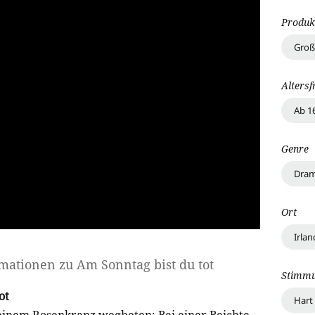
Produk
Groß
Altersf
Ab 1
Genre
Dra
Ort
Irlan
rmationen zu
Am Sonntag bist du tot
Stimm
ot
Hart