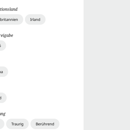
tionsland
britannien
Irland
reigabe
6
ma
d
ung
Traurig
Berührend