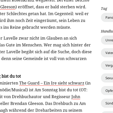
 einem Rosenkranz wegbeten: Bei einer Beichte
 Gleeson
) eröffnet, dass er bald sterben wird.
Tag
ter Schlechtes getan hat. Im Gegenteil: weil er
Pano
ird ihm noch Zeit eingeräumt, sein Leben zu
hts ins Reine gebracht werden müsste.
Handlu
r Lavelle zwar nicht im Glauben an sich
Unre
das Gute im Menschen. Wer mag sich hinter der
 Lavelle begibt sich auf die Suche, doch diese
Vate
s, denn seine Gemeinde ist voll von schwarzen
Verg
bist du tot
Sexu
minierten
The Guard – Ein Ire sieht schwarz
(in
ödie/Musical) ist Am Sonntag bist du tot (OT:
Opfe
it von Drehbuchautor und Regisseur
John
eller Brendan Gleeson. Das Drehbuch zu Am
Sün
onagh während der Dreharbeiten zu seinem