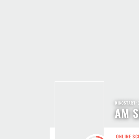
KINOSTART: 
AM S
ONLINE SC