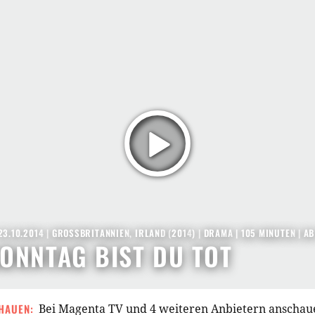
23.10.2014
|
GROSSBRITANNIEN
,
IRLAND
(
2014
) |
DRAMA
| 105 MINUTEN
|
AB
ONNTAG BIST DU TOT
HAUEN:
Bei Magenta TV und 4 weiteren Anbietern anschau