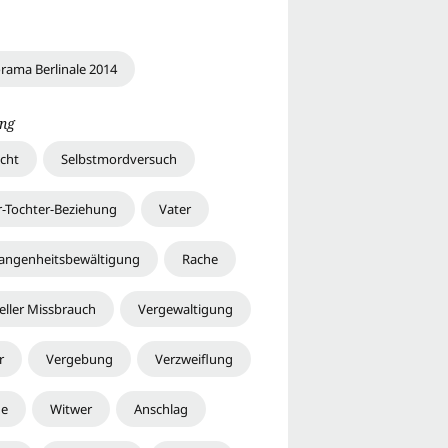
rama Berlinale 2014
ng
cht
Selbstmordversuch
r-Tochter-Beziehung
Vater
angenheitsbewältigung
Rache
eller Missbrauch
Vergewaltigung
r
Vergebung
Verzweiflung
de
Witwer
Anschlag