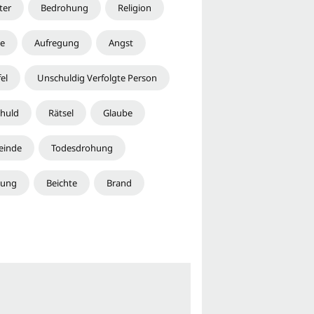
ter
Bedrohung
Religion
he
Aufregung
Angst
el
Unschuldig Verfolgte Person
huld
Rätsel
Glaube
einde
Todesdrohung
hung
Beichte
Brand