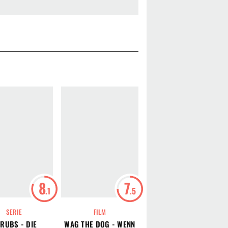
8
7
6
.1
.5
.8
SERIE
FILM
FILM
RUBS - DIE
WAG THE DOG - WENN
CONTACT