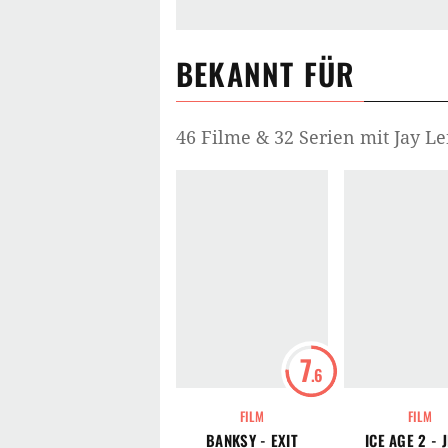
BEKANNT FÜR
46 Filme & 32 Serien mit Jay L
7
.6
FILM
FILM
BANKSY - EXIT
ICE AGE 2 - 