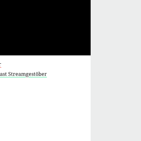
r
cast Streamgestöber