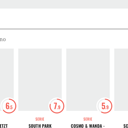
eno
6
7
5
.5
.9
.9
SERIE
SERIE
JETZT
SOUTH PARK
COSMO & WANDA -
SC