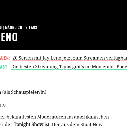
0
| MÄNNLICH | 3 FANS
LENO
AUEN:
20 Serien mit Jay Leno jetzt zum Streamen verfügba
AST:
Die besten Streaming-Tipps gibt's im Moviepilot-Pod
n
(als
Schauspieler/in
)
eno
 der bekanntesten Moderatoren im amerikanischen
er der
Tonight Show
ist. Der aus dem Staat New