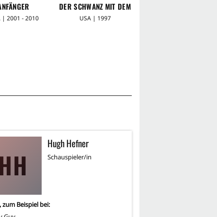
ANFÄNGER
DER SCHWANZ MIT DEM
USA | 1997
HUND WEDELT
 | 2001 - 2010
USA | 1997
Hugh Hefner
J
HH
JB
Schauspieler/in
Re
, zum Beispiel bei:
6
-mal, zum Beispiel bei:
y Guy
Friends