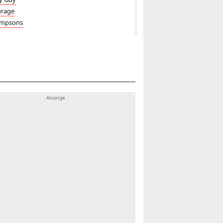
urage
Frasier
impsons
Hinterm Mond gleich lin