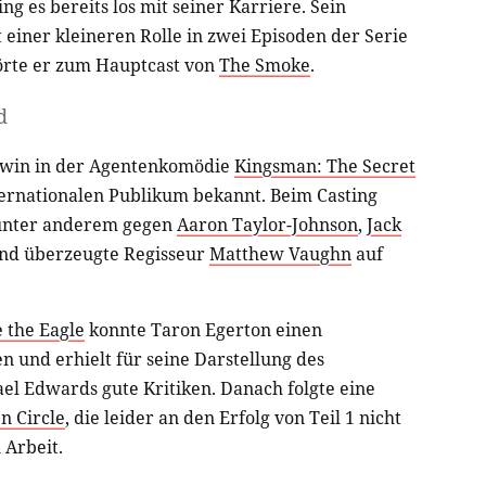
ng es bereits los mit seiner Karriere. Sein
 einer kleineren Rolle in zwei Episoden der Serie
örte er zum Hauptcast von
The Smoke
.
d
Unwin in der Agentenkomödie
Kingsman: The Secret
ernationalen Publikum bekannt. Beim Casting
r unter anderem gegen
Aaron Taylor-Johnson
,
Jack
nd überzeugte Regisseur
Matthew Vaughn
auf
 the Eagle
konnte Taron Egerton einen
en und erhielt für seine Darstellung des
ael Edwards gute Kritiken. Danach folgte eine
n Circle
, die leider an den Erfolg von Teil 1 nicht
n Arbeit.