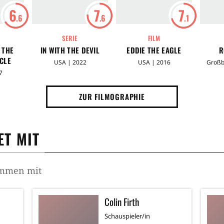
6
7
7
.6
.6
.1
SERIE
FILM
 THE
IN WITH THE DEVIL
EDDIE THE EAGLE
R
CLE
USA | 2022
USA | 2016
Großb
7
ZUR FILMOGRAPHIE
T MIT
ammen mit
Colin Firth
Schauspieler/in