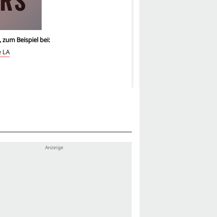
RS
JM
, zum Beispiel bei:
2
-mal, zum Beispiel bei:
e LA
In With The Devil
Smoke