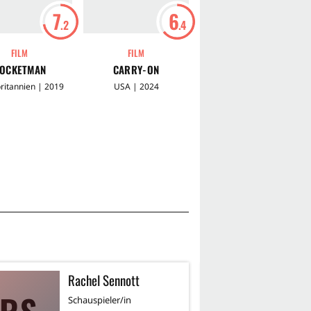
7
6
7
.2
.4
FILM
FILM
FILM
OCKETMAN
CARRY-ON
TETRIS
ritannien | 2019
USA | 2024
USA | 2023
Rachel Sennott
J
Schauspieler/in
Re