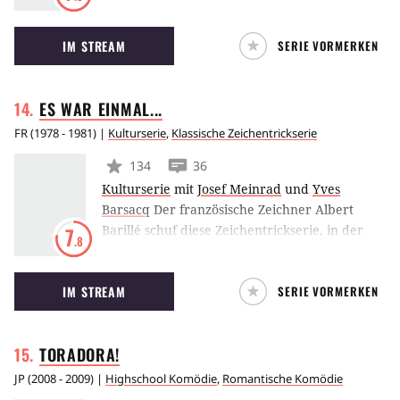
japanischen Anime-Serie, die auf der
gleichnamigen Manga-Reihe basiert und die
IM STREAM
SERIE VORMERKEN
Geschichte der Anime-Serie Naruto fortsetzt,
die von 2002 bis 2007 ausgestrahlt wurde. Die
Handlung von Naruto Shippuden setzt zwei
ES WAR
EINMAL...
Jahre nach den vorherigen Ereignissen ein
und dreht sich erneut um die Abenteuer, die
FR
(
1978 - 1981
) |
Kulturserie
,
Klassische Zeichentrickserie
der junge Ninja Naruto gemeinsam mit seinen
134
36
Freunden erlebt.
Kulturserie
mit
Josef Meinrad
und
Yves
Barsacq
Der französische Zeichner Albert
Barillé schuf diese Zeichentrickserie, in der
7
.8
kindgerecht Bildungsthemen wie Geschichte
oder Wissenschaft präsentiert werden. Die
IM STREAM
SERIE VORMERKEN
Wissensvermittlung ist gleichermaßen
unterhaltsam und lehrreich.
TORADORA!
JP
(
2008 - 2009
) |
Highschool Komödie
,
Romantische Komödie