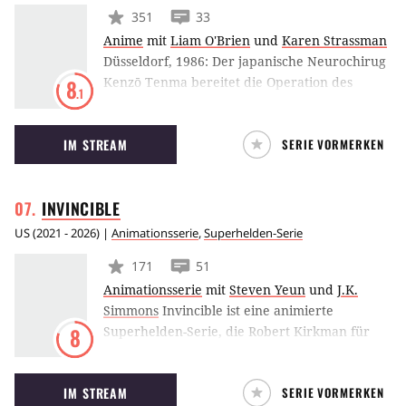
351
33
Anime
mit
Liam O'Brien
und
Karen Strassman
Düsseldorf, 1986: Der japanische Neurochirug
Kenzō Tenma bereitet die Operation des
8
.1
Jungen Johann vor, der durch einen
Kopfschuss lebensgefährlich verletzt wurde.
IM STREAM
SERIE VORMERKEN
Seine Eltern sind erschossen worden, seine
Zwillingsschwester Anna hat einen schweren
Schock. Kurz nach der erfolgreichen
INVINCIBLE
Operation wird der Klinikchef und zwei
weitere Ärzte vergiftet. Johann und Anna sind
US
(
2021 - 2026
) |
Animationsserie
,
Superhelden-Serie
verschwunden.
171
51
Animationsserie
mit
Steven Yeun
und
J.K.
Simmons
Invincible ist eine animierte
Superhelden-Serie, die Robert Kirkman für
8
Amazon produziert. Die Serie basiert auf
Kirkmans gleichnamiger Comic-Reihe und
IM STREAM
SERIE VORMERKEN
dreht sich um einen jungen Superhelden, der