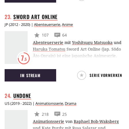
Critical Role, in der Spielleiter Matthew
Mercer mit namhaften Synchronsprechern ein
SWORD ART
ONLINE
Dungeons & Dragons-Abenteuer durchführt.
JP
(
2012 - 2020
) |
Abenteuerserie
,
Anime
107
64
Abenteuerserie
mit
Yoshitsugu Matsuoka
und
Haruka Tomatsu
Sword Art Online (jap. Sōdo
Āto Onrain) ist eine japanische Animeserie.
7
.5
Diese adaptiert die gleichnamige Light-Novel-
Reihe von Reki Kawahara, die auch als Manga
IM STREAM
SERIE VORMERKEN
umgesetzt wurde. Animiert wurde Sword Art
Online vom Studio A-1 Pictures.
UNDONE
US
(
2019 - 2022
) |
Animationsserie
,
Drama
218
25
Animationsserie
von
Raphael Bob-Waksberg
und
Kate Purdy
mit
Rosa Salazar
und