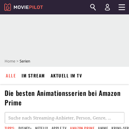
Home
Serien
ALLE
IM STREAM
AKTUELL IM TV
Die besten Animationsserien bei Amazon
Prime
TIPPS:
DISNEY+
NETFLIX
APPLE TV
AMAZON PRIME
ANIME
KRIMI-SER