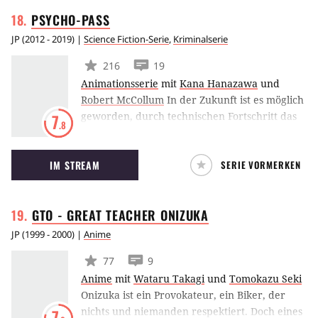
United Republic of Nations gegründet, in
PSYCHO-PASS
deren Hauptstadt Republic City die Serie
spielt.
JP
(
2012 - 2019
) |
Science Fiction-Serie
,
Kriminalserie
216
19
Animationsserie
mit
Kana Hanazawa
und
Robert McCollum
In der Zukunft ist es möglich
geworden, durch technischen Fortschritt das
7
.8
Potenzial eines Menschen auf den ersten Blick
zu sehen. Die Psyche eines Menschen kann
IM STREAM
SERIE VORMERKEN
durch das Sibyl-System durchleuchtet werden.
Das Ergebnis wird farblich und in Zahlen
dargestellt und Psycho-Pass genannt. Dieser
GTO - GREAT TEACHER
ONIZUKA
kann überall und jederzeit gescannt werden
kann. Je nach Farbe der Zahlen, kann
JP
(
1999 - 2000
) |
Anime
eingeschätzt werden, ob eine Person potentiell
77
9
gefährlich ist oder nicht.
Anime
mit
Wataru Takagi
und
Tomokazu Seki
Onizuka ist ein Provokateur, ein Biker, der
nichts und niemanden respektiert. Doch eines
7