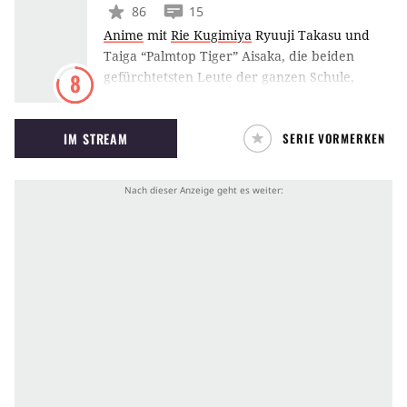
86
15
Anime
mit
Rie Kugimiya
Ryuuji Takasu und
Taiga “Palmtop Tiger” Aisaka, die beiden
gefürchtetsten Leute der ganzen Schule,
8
müssen eines Tages feststellen, dass nicht nur
Ryuuji in Taigas beste Freundin Minori
IM STREAM
SERIE VORMERKEN
Kushieda verliebt ist, sondern auch noch sie in
seinen besten Freund Yuusaku Kitamura. Sie
schließen einen Pakt, sich gegenseitig zu
verkuppeln. Doch das ist leichter gesagt als
getan.