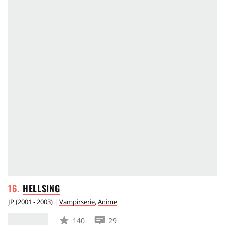
HELLSING
JP
(
2001 - 2003
) |
Vampirserie
,
Anime
140
29