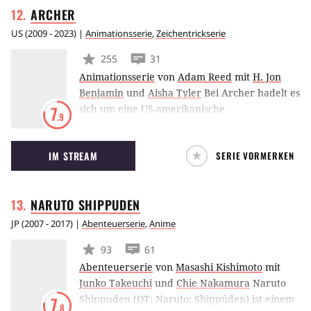
ARCHER
anderen Anschein erweckt, nicht wirklich
gerecht handelt, sollen beide erst im Verlauf
US
(
2009 - 2023
) |
Animationsserie
,
Zeichentrickserie
ihrer Reise erfahren.
255
31
Animationsserie
von
Adam Reed
mit
H. Jon
Benjamin
und
Aisha Tyler
Bei Archer hadelt es
sich um eine US-amerikanische
7
.9
Zeichentrickserie, die seit 2009 von FX
produziert wird. Erzählt wird die Geschichte
IM STREAM
SERIE VORMERKEN
des selbstverliebten Geheimagenten Sterling
Malory Archer, der im Auftrag seiner
herrischen Mutter und ihrer Spionage-
NARUTO
SHIPPUDEN
Agentur ISIS in zwielichtige Missionen
verwickelt wird.
JP
(
2007 - 2017
) |
Abenteuerserie
,
Anime
93
61
Abenteuerserie
von
Masashi Kishimoto
mit
Junko Takeuchi
und
Chie Nakamura
Naruto
Shippuden (OT: Naruto: Shippûden) ist einem
7
.8