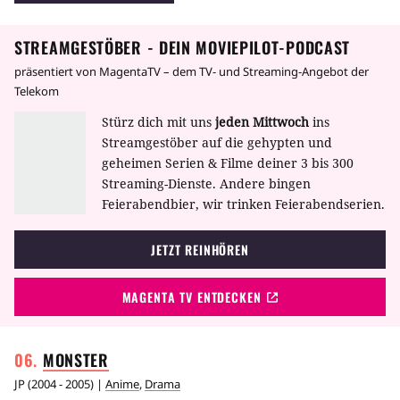
Serie um eine zweite Staffel mit dem Titel
Ghost in the Shell: S.A.C. 2nd GIG erweitert,
STREAMGESTÖBER - DEIN MOVIEPILOT-PODCAST
2006 folgte dann in Anlehnung an die Serie
ein Fernsehfilm mit dem Namen Ghost in the
präsentiert von MagentaTV – dem TV- und Streaming-Angebot der
Shell: S.A.C. Solid State Society.
Telekom
Stürz dich mit uns
jeden Mittwoch
ins
Streamgestöber auf die gehypten und
geheimen Serien & Filme deiner 3 bis 300
Streaming-Dienste. Andere bingen
Feierabendbier, wir trinken Feierabendserien.
JETZT REINHÖREN
MAGENTA TV ENTDECKEN
MONSTER
JP
(
2004 - 2005
) |
Anime
,
Drama