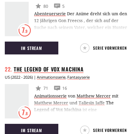
80
5
Abenteuerserie
Der Anime dreht sich um den
12 jährigen Gon Freecss , der sich auf der
Suche nach seinem Vater, welcher ein Hunter
7
.9
ist, befindet. Um ihn zu finden, macht sich Gon
auf um selbst ein Hunter zu werden. Bei der
IM STREAM
SERIE VORMERKEN
Einstiegsprüfung zum Hunter, lernt er neue
Freunde kennen und ihm wird klar, das dies
erst der Beginn einer langen Reise ist
THE LEGEND OF VOX
MACHINA
US
(
2022 - 2026
) |
Animationsserie
,
Fantasyserie
71
16
Animationsserie
von
Matthew Mercer
mit
Matthew Mercer
und
Taliesin Jaffe
The
Legend of Vox Machina
ist eine
7
.8
Animationsserie über die Abenteuer einer
bunt durchgemischten Heldentruppe in einer
IM STREAM
SERIE VORMERKEN
Fantasywelt. Sie basiert auf der Webserie