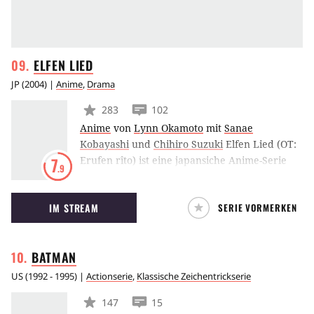
ELFEN
LIED
JP
(
2004
) |
Anime
,
Drama
283
102
Anime
von
Lynn Okamoto
mit
Sanae
Kobayashi
und
Chihiro Suzuki
Elfen Lied (OT:
Erufen rîto) ist eine japansiche Anime-Serie
7
.9
aus dem Jahr 2004. Die Geschichte erzählt von
dem jungen Mädchen Lucy, das ohne jegliche
IM STREAM
SERIE VORMERKEN
Erinnerung eines Tages von den zwei
Studenten Kohta und Yuka gefunden wird.
Was die beiden jedoch nicht wissen: Lucy ist
BATMAN
eine Killerin mit zwei Persönlichkeiten, die aus
einer Forschungseinrichtung ausgebrochen ist.
US
(
1992 - 1995
) |
Actionserie
,
Klassische Zeichentrickserie
147
15