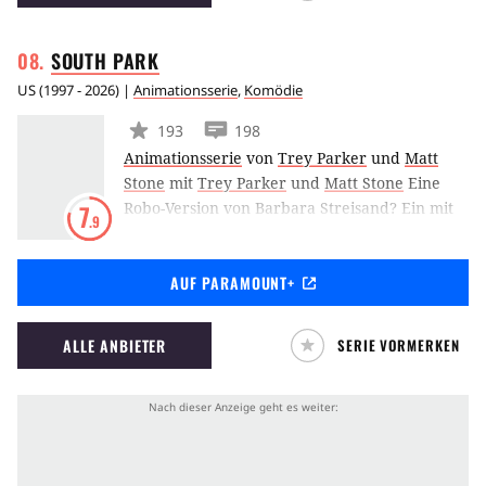
in die Fußstapfen seines legendären Vaters
tritt.
SOUTH
PARK
US
(
1997 - 2026
) |
Animationsserie
,
Komödie
193
198
Animationsserie
von
Trey Parker
und
Matt
Stone
mit
Trey Parker
und
Matt Stone
Eine
Robo-Version von Barbara Streisand? Ein mit
7
.9
einer Weihnachtsmütze bekleideter Strollen,
der Mr. Hankey heisst? Witze über Saddam
AUF PARAMOUNT+
Hussein, behinderte Truthähne, Analsonden,
schwule Hunde und ein Hauptdarsteller, der
in jeder Folge stirbt? Wer solch abgefahrenen
ALLE ANBIETER
SERIE VORMERKEN
Humor mag, wird South Park lieben.