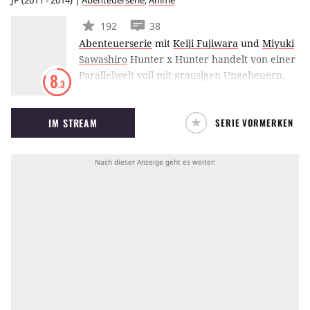
JP
(
2011 - 2014
) |
Abenteuerserie
,
Anime
abgesehen hat.
192
38
Abenteuerserie
mit
Keiji Fujiwara
und
Miyuki
Sawashiro
Hunter x Hunter handelt von einer
Parallelwelt voll mit grausigen Ungeheuern,
8
.3
sagenumwobenen Schätzen, exotischen
Wesenheiten und unentdeckten Gebieten. In
IM STREAM
SERIE VORMERKEN
dieser Welt gibt es besonders privilegierte
Menschen, die sich zum Unbekannten
hingezogen fühlen. Diese Menschen nennt
man Hunter. Der größte Lebenstraum des
jungen Gon ist es, eines Tages - wie auch schon
sein Vater zuvor - ein Hunter zu werden.