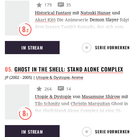
179
35
Historical Fantasy
mit
Natsuki Hanae
und
Akari Kitô
Die Animeserie
Demon Slayer
folgt
dem Jungen Tanjirō Kamado, der sich zum
8
.2
Dämonenjäger ausbilden lässt und eine
Heilung für seine Schwester Nezuko finden
IM STREAM
SERIE VORMERKEN
muss, die in einem Dämon verwandelt wurde.
Die Serie basiert auf der Mangavorlage
Kimetsu no Yaiba von Koyoharu Gotōge.
GHOST IN THE SHELL: STAND ALONE
COMPLEX
JP
(
2002 - 2005
) |
Utopie & Dystopie
,
Anime
264
14
Utopie & Dystopie
von
Masamune Shirow
mit
Tilo Schmitz
und
Christin Marquitan
Ghost in
the Shell-Stand Alone Complex ist eine 26-
8
.1
teilige Sci-Fi Anime Serie aus dem Jahr 2002
die auf Masamune Shirows Ghost in the Shell-
IM STREAM
SERIE VORMERKEN
Universum basiert. Im Jahr 2004 wurde die