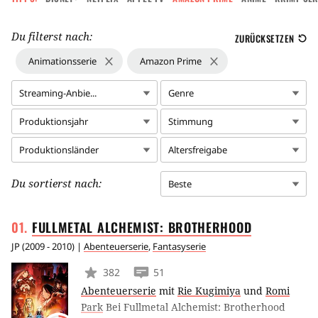
Du filterst nach:
ZURÜCKSETZEN
Animationsserie
Amazon Prime
Streaming-Anbie...
Genre
Produktionsjahr
Stimmung
Produktionsländer
Altersfreigabe
Du sortierst nach:
Beste
FULLMETAL ALCHEMIST:
BROTHERHOOD
JP
(
2009 - 2010
) |
Abenteuerserie
,
Fantasyserie
382
51
Abenteuerserie
mit
Rie Kugimiya
und
Romi
Park
Bei Fullmetal Alchemist: Brotherhood