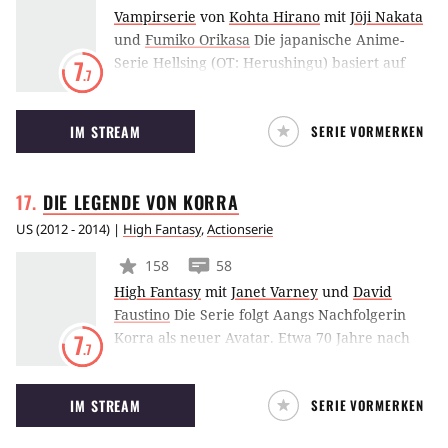
Vampirserie
von
Kohta Hirano
mit
Jōji Nakata
und
Fumiko Orikasa
Die japanische Anime-
Serie Hellsing (OT: Herushingu) basiert auf
7
.7
dem gleichnamigen Manga, das von Kouta
Hirano Ende der 1990er Jahre geschrieben
IM STREAM
SERIE VORMERKEN
wurde. Die Geschichte erzählt vom Kampf der
britischen Geheimorganisation Hellsing gegen
Vampire und andere übernatürliche Wesen.
DIE LEGENDE VON
KORRA
US
(
2012 - 2014
) |
High Fantasy
,
Actionserie
158
58
High Fantasy
mit
Janet Varney
und
David
Faustino
Die Serie folgt Aangs Nachfolgerin
Korra als neuer Avatar. Etwa 70 Jahre nach
7
.7
dem Ende von “Avatar – Der Herr der
Elemente” haben die vier Nationen unter
IM STREAM
SERIE VORMERKEN
Aangs Federführung aus ehemaligen
Feuernations-Kolonien im Erdkönigreich die