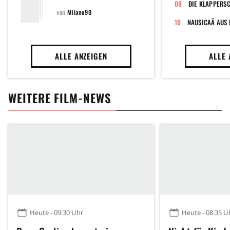
DIE KLAPPERS
von
Milano90
NAUSICAÄ AUS 
ALLE ANZEIGEN
ALLE 
WEITERE FILM-NEWS
Heute - 09:30 Uhr
Heute - 08:35 U