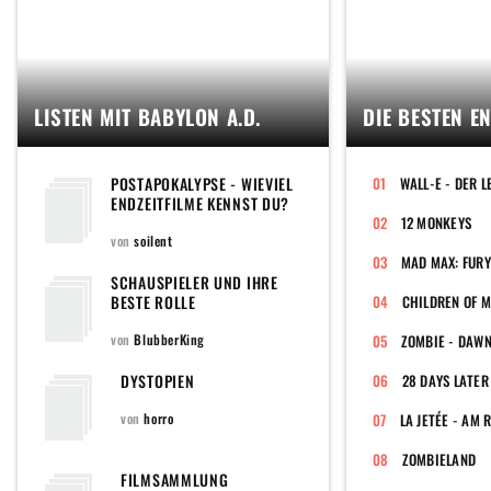
LISTEN MIT BABYLON A.D.
DIE BESTEN E
POSTAPOKALYPSE - WIEVIEL
ENDZEITFILME KENNST DU?
12 MONKEYS
von
soilent
MAD MAX: FUR
SCHAUSPIELER UND IHRE
BESTE ROLLE
CHILDREN OF 
von
BlubberKing
ZOMBIE - DAWN
DYSTOPIEN
28 DAYS LATER
von
horro
LA JETÉE - AM 
ZOMBIELAND
FILMSAMMLUNG