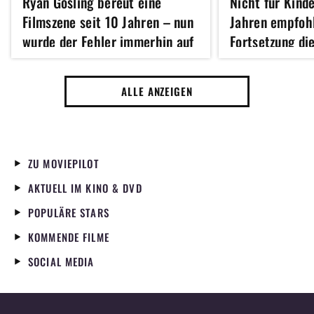
Ryan Gosling bereut eine
Nicht für Kind
Filmszene seit 10 Jahren – nun
Jahren empfohl
wurde der Fehler immerhin auf
Fortsetzung die
dem Poster korrigiert
Serie, basiere
100 besten Büc
ALLE ANZEIGEN
Zeiten, ist jet
ZU MOVIEPILOT
AKTUELL IM KINO & DVD
POPULÄRE STARS
KOMMENDE FILME
SOCIAL MEDIA