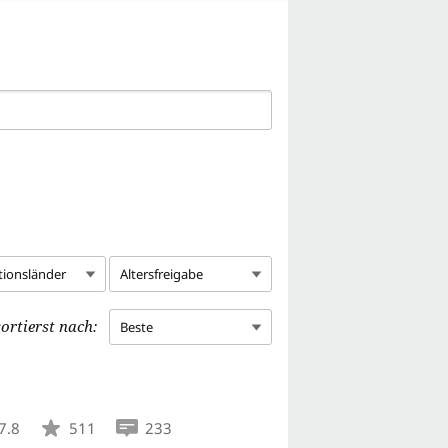
tionsländer
Altersfreigabe
ortierst nach:
Beste
7.8
511
233