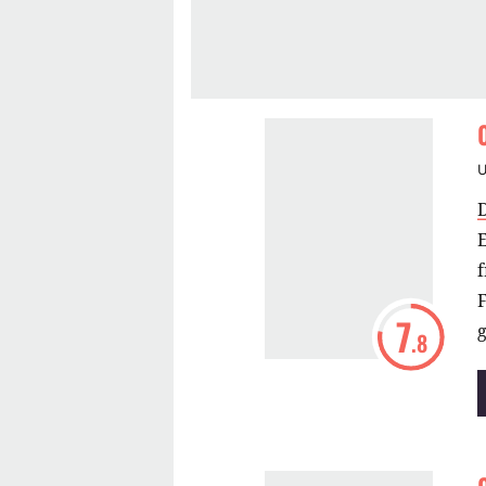
E
7
.8