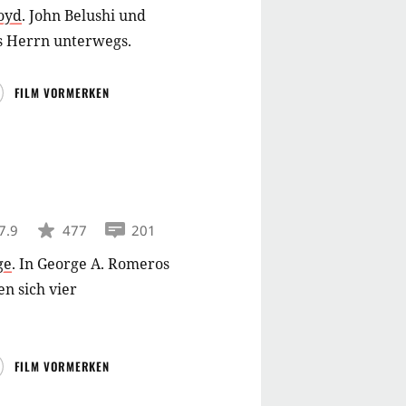
oyd
.
John Belushi und
es Herrn unterwegs.
FILM VORMERKEN
7.9
477
201
ge
.
In George A. Romeros
n sich vier
FILM VORMERKEN