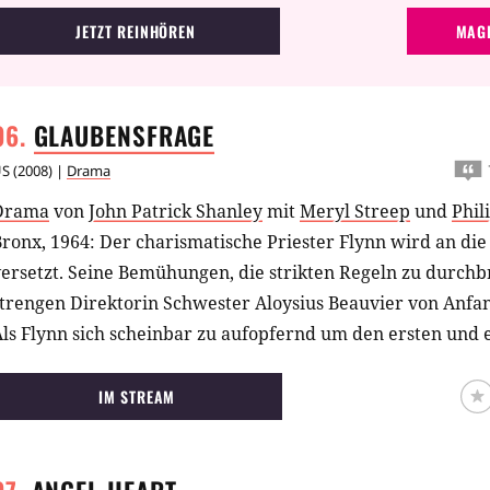
JETZT REINHÖREN
MAGE
GLAUBENSFRAGE
US
(
2008
) |
Drama
Drama
von
John Patrick Shanley
mit
Meryl Streep
und
Phil
ronx, 1964: Der charismatische Priester Flynn wird an die 
ersetzt. Seine Bemühungen, die strikten Regeln zu durchb
strengen Direktorin Schwester Aloysius Beauvier von Anfa
Als Flynn sich scheinbar zu aufopfernd um den ersten und
Jungen der Schule kümmert, wächst bei Schwester Beauvie
Schwester James ein dunkler Verdacht. Ohne eindeutige Be
IM STREAM
einen persönlichen Feldzug gegen den dynamischen Prieste
ber Wahrheit, gesellschaftliche Veränderung und die zers
linder Justiz in einer von Vorurteilen geprägten Ära.