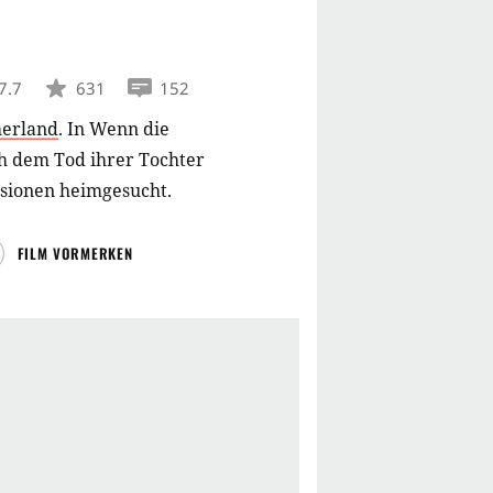
7.7
631
152
herland
.
In Wenn die
h dem Tod ihrer Tochter
sionen heimgesucht.
FILM VORMERKEN