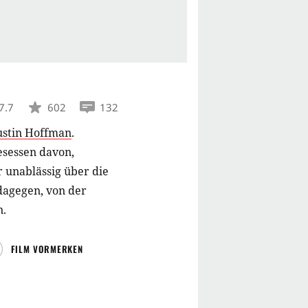
7.7
602
132
stin Hoffman
.
esessen davon,
 unablässig über die
dagegen, von der
n.
FILM VORMERKEN