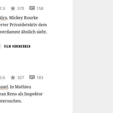
7.3
570
158
Niro
.
Mickey Rourke
erter Privatdetektiv dem
 verdammt ähnlich sieht.
FILM VORMERKEN
6.6
327
183
ssel
.
In Mathieu
ean Reno als Inspektor
ntersuchen.