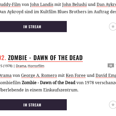
Buddy-Film
von
John Landis
mit
John Belushi
und
Dan Aykr
Dan Aykroyd sind im Kultfilm Blues Brothers im Auftrag d
IM STREAM
ZOMBIE - DAWN OF THE
DEAD
US
(
1978
) |
Drama
,
Horrorfilm
Drama
von
George A. Romero
mit
Ken Foree
und
David Em
Zombiefilm
Zombie - Dawn of the Dead
von 1978 verschanze
Überlebende in einem Einkaufszentrum.
IM STREAM