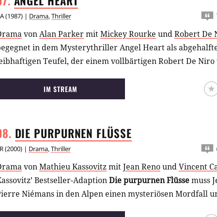
ANGEL
HEART
A
(
1987
) |
Drama
,
Thriller
Drama
von
Alan Parker
mit
Mickey Rourke
und
Robert De 
egegnet in dem Mysterythriller Angel Heart als abgehalft
eibhaftigen Teufel, der einem vollbärtigen Robert De Niro
IM STREAM
DIE PURPURNEN
FLÜSSE
R
(
2000
) |
Drama
,
Thriller
Drama
von
Mathieu Kassovitz
mit
Jean Reno
und
Vincent Ca
assovitz’ Bestseller-Adaption
Die purpurnen Flüsse
muss J
Pierre Niémans in den Alpen einen mysteriösen Mordfall u