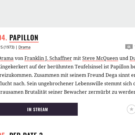
PAPILLON
US
(
1973
) |
Drama
Drama
von
Franklin J. Schaffner
mit
Steve McQueen
und
Du
ingekerkert auf der berühmten Teufelsinsel ist Papillon b
freizukommen. Zusammen mit seinem Freund Dega sinnt er
Flucht nach. Sein ungebrochener Lebenswille stemmt sich 
grausamen Brutalität seiner Bewacher zermürbt zu werde
IM STREAM