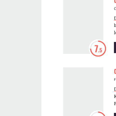
C
b
l
7
.5
F
K