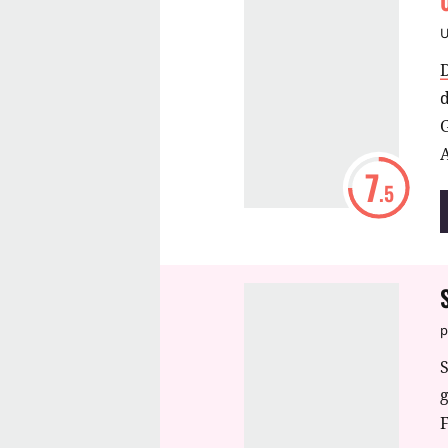
G
A
7
.5
p
S
F