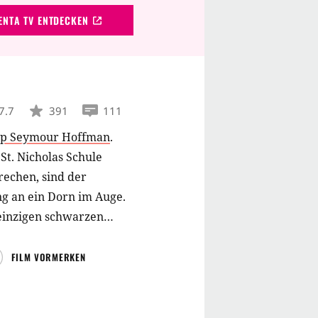
NTA TV ENTDECKEN
7.7
391
111
ip Seymour Hoffman
.
St. Nicholas Schule
rechen, sind der
ng an ein Dorn im Auge.
 einzigen schwarzen
r und der jungen
weise beginnen sie
FILM VORMERKEN
r. – Eine packende Story
törerischen Kräfte von