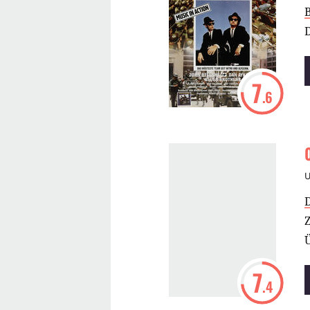
7
.6
7
.4