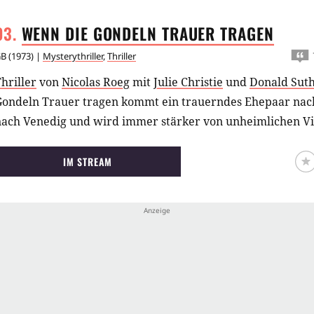
WENN DIE GONDELN TRAUER
TRAGEN
GB
(
1973
) |
Mysterythriller
,
Thriller
hriller
von
Nicolas Roeg
mit
Julie Christie
und
Donald Sut
Gondeln Trauer tragen kommt ein trauerndes Ehepaar nac
nach Venedig und wird immer stärker von unheimlichen Vi
IM STREAM