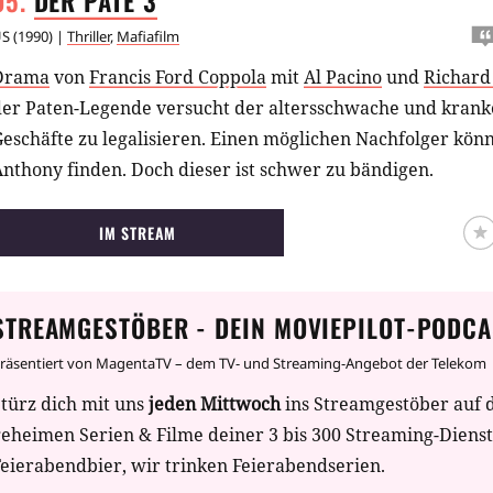
DER PATE
3
US
(
1990
) |
Thriller
,
Mafiafilm
Drama
von
Francis Ford Coppola
mit
Al Pacino
und
Richard
der Paten-Legende versucht der altersschwache und kranke
eschäfte zu legalisieren. Einen möglichen Nachfolger könn
nthony finden. Doch dieser ist schwer zu bändigen.
IM STREAM
STREAMGESTÖBER - DEIN MOVIEPILOT-PODCA
räsentiert von MagentaTV – dem TV- und Streaming-Angebot der Telekom
türz dich mit uns
jeden Mittwoch
ins Streamgestöber auf 
geheimen Serien & Filme deiner 3 bis 300 Streaming-Diens
eierabendbier, wir trinken Feierabendserien.