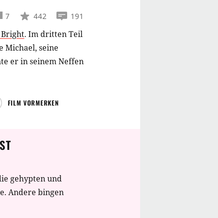
7
442
191
 Bright
.
Im dritten Teil
 Michael, seine
te er in seinem Neffen
FILM VORMERKEN
ST
die gehypten und
te. Andere bingen