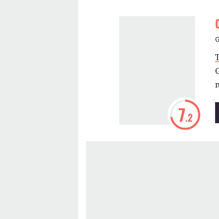
T
7
.2