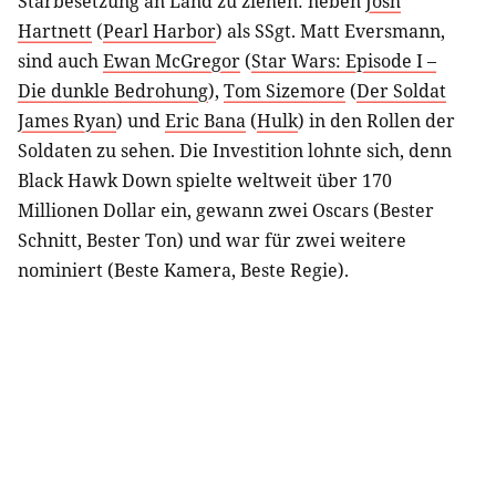
Starbesetzung an Land zu ziehen: neben
Josh
Hartnett
(
Pearl Harbor
) als SSgt. Matt Eversmann,
sind auch
Ewan McGregor
(
Star Wars: Episode I –
Die dunkle Bedrohung
),
Tom Sizemore
(
Der Soldat
James Ryan
) und
Eric Bana
(
Hulk
) in den Rollen der
Soldaten zu sehen. Die Investition lohnte sich, denn
Black Hawk Down spielte weltweit über 170
Millionen Dollar ein, gewann zwei Oscars (Bester
Schnitt, Bester Ton) und war für zwei weitere
nominiert (Beste Kamera, Beste Regie).