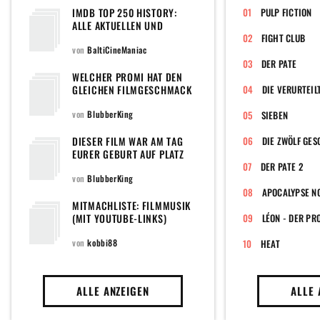
IMDB TOP 250 HISTORY:
PULP FICTION
ALLE AKTUELLEN UND
EHEMALIGEN FILME DER
FIGHT CLUB
POPULÄREN TOPLISTE DER
von
BaltiCineManiac
WELTWEIT GRÖSSTEN F
DER PATE
ILMDATENBANK
WELCHER PROMI HAT DEN
GLEICHEN FILMGESCHMACK
DIE VERURTEIL
WIE DU?
von
BlubberKing
SIEBEN
DIESER FILM WAR AM TAG
DIE ZWÖLF GE
EURER GEBURT AUF PLATZ
EINS DER CHARTS
DER PATE 2
von
BlubberKing
APOCALYPSE N
MITMACHLISTE: FILMMUSIK
(MIT YOUTUBE-LINKS)
LÉON - DER PR
von
kobbi88
HEAT
ALLE ANZEIGEN
ALLE 