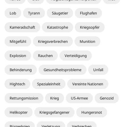
Lob
Tyrann
Säugetier
Flughafen
Kameradschaft
Katastrophe
Kriegsopfer
Mitgefühl
Kriegsverbrechen
Munition
Explosion
Rauchen
Verteidigung
Behinderung
Gesundheitsprobleme
Unfall
Hightech
Spezialeinheit
Vereinte Nationen
Rettungsmission
Krieg
US-Armee
Genozid
Helikopter
Kriegsgefangener
Hungersnot
Bürgerkrieg
Verletzung
Verbrechen