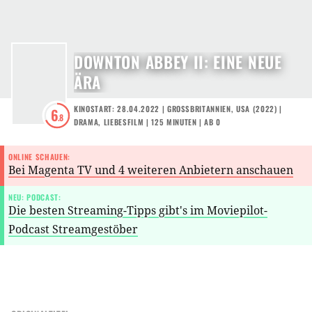
DOWNTON ABBEY II: EINE NEUE
ÄRA
KINOSTART: 28.04.2022
|
GROSSBRITANNIEN
,
USA
(
2022
) |
6
.8
DRAMA
,
LIEBESFILM
| 125 MINUTEN
|
AB 0
ONLINE SCHAUEN:
Bei Magenta TV und 4 weiteren Anbietern anschauen
NEU: PODCAST:
Die besten Streaming-Tipps gibt's im Moviepilot-
Podcast Streamgestöber