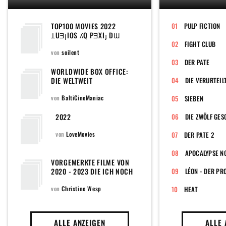
TOP100 MOVIES 2022
PULP FICTION
ꞱUƎןIOS ʎQ PƎXIɟ DƜ
FIGHT CLUB
von
soilent
DER PATE
WORLDWIDE BOX OFFICE:
DIE WELTWEIT
DIE VERURTEIL
EINSPIELSTÄRKSTEN FILME
DES JEWEILIGEN
von
BaltiCineManiac
SIEBEN
KINOJAHRES DER 2020ER-
JAHRE (TOP 100 HIGHEST
2022
DIE ZWÖLF GE
GROSSING FILMS OF EVERY
YEAR IN THE 2020S)
von
LoveMovies
DER PATE 2
APOCALYPSE N
VORGEMERKTE FILME VON
2020 - 2023 DIE ICH NOCH
LÉON - DER PR
SEHEN WILL!
von
Christine Wesp
HEAT
ALLE ANZEIGEN
ALLE 