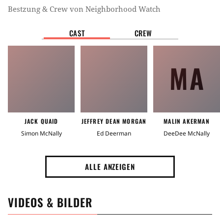
Bestzung & Crew von
Neighborhood Watch
CAST
CREW
MA
JACK QUAID
JEFFREY DEAN MORGAN
MALIN AKERMAN
Simon McNally
Ed Deerman
DeeDee McNally
ALLE ANZEIGEN
VIDEOS & BILDER