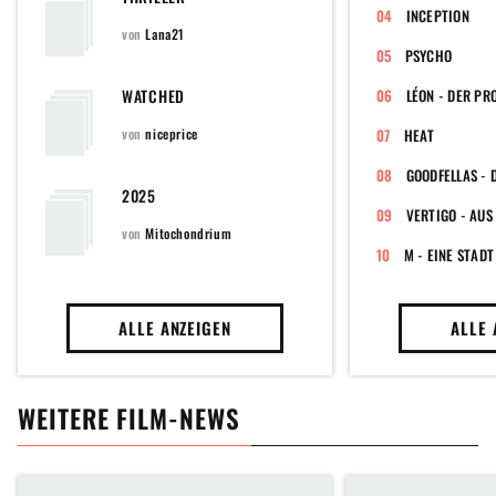
INCEPTION
von
Lana21
PSYCHO
WATCHED
LÉON - DER PR
von
niceprice
HEAT
2025
VERTIGO - AUS
von
Mitochondrium
M - EINE STAD
ALLE ANZEIGEN
ALLE 
WEITERE FILM-NEWS