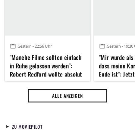
Gestern - 22:56 Uhr
Gestern - 19:30
"Manche Filme sollten einfach
"Mir wurde als
in Ruhe gelassen werden":
dass meine Kar
Robert Redford wollte absolut
Ende ist": Jetz
kein Remake dieses Klassikers
Hathaway 43 u
der 70er Jahre
erfolgreichste
ALLE ANZEIGEN
Jahres gedreht
ZU MOVIEPILOT