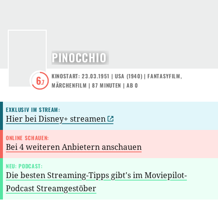
PINOCCHIO
KINOSTART: 23.03.1951
|
USA
(
1940
) |
FANTASYFILM
,
6
.7
MÄRCHENFILM
| 87 MINUTEN
|
AB 0
EXKLUSIV IM STREAM:
Hier bei Disney+ streamen
ONLINE SCHAUEN:
Bei 4 weiteren Anbietern anschauen
NEU: PODCAST:
Die besten Streaming-Tipps gibt's im Moviepilot-
Podcast Streamgestöber