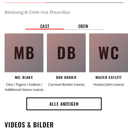
Bestzung & Crew von
Pinocchio
CAST
CREW
MB
DB
WC
MEL BLANC
DON BRODIE
WALTER CATLETT
Cleo / Figaro / Gideon /
Carnival Barker (voice)
Honest John (voice)
Additional Voices (voice)
ALLE ANZEIGEN
VIDEOS & BILDER