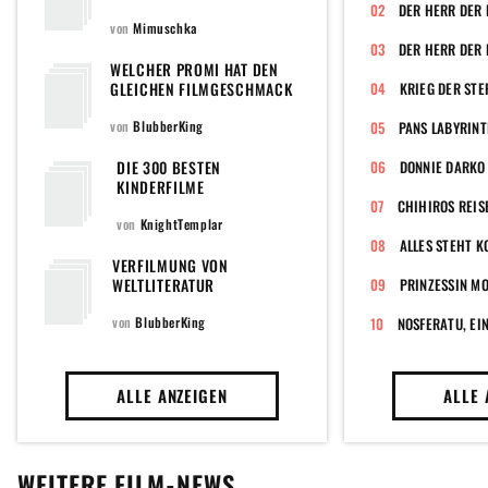
von
Mimuschka
DER HERR DER 
WELCHER PROMI HAT DEN
GLEICHEN FILMGESCHMACK
KRIEG DER STE
WIE DU?
von
BlubberKing
PANS LABYRIN
DIE 300 BESTEN
DONNIE DARKO
KINDERFILME
CHIHIROS REIS
von
KnightTemplar
ALLES STEHT K
VERFILMUNG VON
WELTLITERATUR
PRINZESSIN M
von
BlubberKing
ALLE ANZEIGEN
ALLE 
WEITERE FILM-NEWS