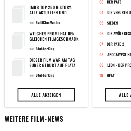
DER PATE
IMDB TOP 250 HISTORY:
ALLE AKTUELLEN UND
DIE VERURTEIL
EHEMALIGEN FILME DER
POPULÄREN TOPLISTE DER
von
BaltiCineManiac
SIEBEN
WELTWEIT GRÖSSTEN F
ILMDATENBANK
WELCHER PROMI HAT DEN
DIE ZWÖLF GE
GLEICHEN FILMGESCHMACK
WIE DU?
DER PATE 2
von
BlubberKing
APOCALYPSE N
DIESER FILM WAR AM TAG
EURER GEBURT AUF PLATZ
LÉON - DER PR
EINS DER CHARTS
von
BlubberKing
HEAT
ALLE ANZEIGEN
ALLE 
WEITERE FILM-NEWS