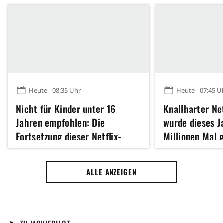
Heute - 08:35 Uhr
Heute - 07:45 U
Nicht für Kinder unter 16
Knallharter Net
Jahren empfohlen: Die
wurde dieses J
Fortsetzung dieser Netflix-
Millionen Mal 
Serie, basierend auf einem der
bringt seine S
100 besten Bücher aller
(!) zusammen
ALLE ANZEIGEN
Zeiten, ist jetzt abrufbar