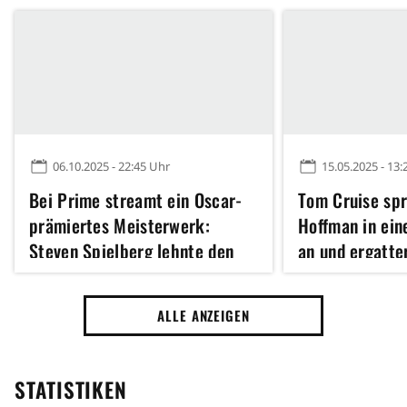
06.10.2025 - 22:45 Uhr
15.05.2025 - 13:
Bei Prime streamt ein Oscar-
Tom Cruise spr
prämiertes Meisterwerk:
Hoffman in ei
Steven Spielberg lehnte den
an und ergatte
Film ab und bereute es später
eine seiner be
so hartnäckig"
ALLE ANZEIGEN
STATISTIKEN