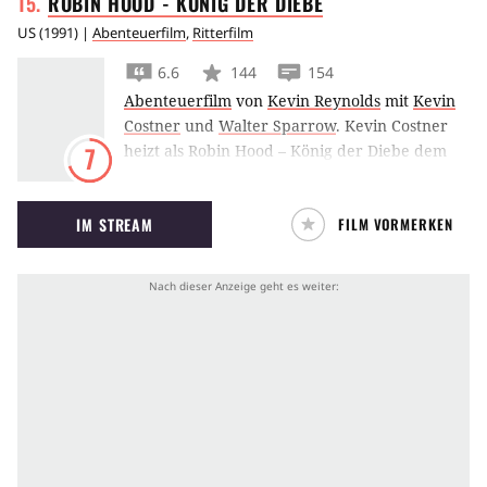
ROBIN HOOD - KÖNIG DER
DIEBE
US
(
1991
) |
Abenteuerfilm
,
Ritterfilm
6.6
144
154
Abenteuerfilm
von
Kevin Reynolds
mit
Kevin
Costner
und
Walter Sparrow
.
Kevin Costner
heizt als Robin Hood – König der Diebe dem
7
Sheriff von Nottingham Alan Rickman zum
Wohle des Volkes mächtig ein.
IM STREAM
FILM VORMERKEN