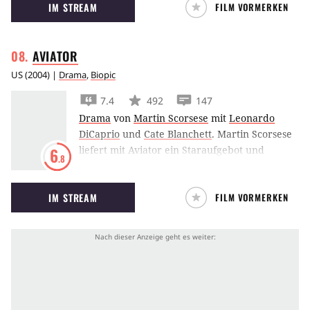
IM STREAM
FILM VORMERKEN
Darseller.
AVIATOR
US
(
2004
) |
Drama
,
Biopic
7.4
492
147
Drama
von
Martin Scorsese
mit
Leonardo
DiCaprio
und
Cate Blanchett
.
Martin Scorsese
liefert mit Aviator ein Staraufgebot und
6
.8
verfilmt das Leben des legendären
Filmemachers und Flugzeugpioniers Howard
IM STREAM
FILM VORMERKEN
Hughes mit Leonardo DiCaprio in der
Hauptrolle.