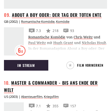
ABOUT A BOY ODER: DER TAG DER TOTEN
ENTE
GB
(
2002
) |
Romantische Komödie
,
Komödie
7.3
218
93
Romantische Komödie
von
Chris Weitz
und
Paul Weitz
mit
Hugh Grant
und
Nicholas Hoult
.
In der Romanadaption About a Boy oder: Der
6
.6
Tag der toten Ente lernt ein charmanter, aber
oberflächlicher Hugh Grant den jungen
IM STREAM
FILM VORMERKEN
Nicholas Hoult kennen.
MASTER & COMMANDER - BIS ANS ENDE DER
WELT
US
(
2003
) |
Abenteuerfilm
,
Kriegsfilm
7.1
355
157