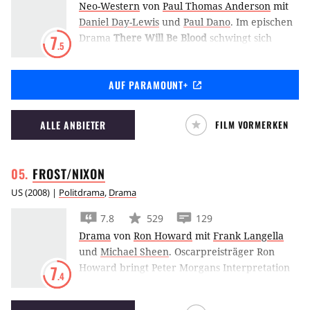
Neo-Western
von
Paul Thomas Anderson
mit
Daniel Day-Lewis
und
Paul Dano
.
Im epischen
Drama
There Will Be Blood
schwingt sich
7
.5
Daniel Day-Lewis zum Ölmagnaten auf und
legt sich dabei mit dem streng religiösen Paul
AUF PARAMOUNT+
Dano an.
ALLE ANBIETER
FILM VORMERKEN
FROST/NIXON
US
(
2008
) |
Politdrama
,
Drama
7.8
529
129
Drama
von
Ron Howard
mit
Frank Langella
und
Michael Sheen
.
Oscarpreisträger Ron
Howard bringt Peter Morgans Interpretation
7
.4
eines der faszinierendsten Duelle des
Talkshow-Journalismus in die Kinos. Drei Jahre