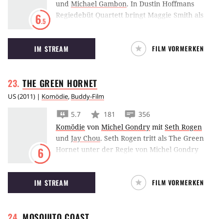
und
Michael Gambon
.
In Dustin Hoffmans
der Jazzszene in Vergessenheit.
Regiedebüt Quartett bringt Maggie Smith als
6
.5
einstiger Opernstar reichlich Unruhe in ein
Altersheim für Opernsänger.
IM STREAM
FILM VORMERKEN
THE GREEN
HORNET
US
(
2011
) |
Komödie
,
Buddy-Film
5.7
181
356
Komödie
von
Michel Gondry
mit
Seth Rogen
und
Jay Chou
.
Seth Rogen tritt als The Green
Hornet unter der Regie von Michel Gondry
6
den Kampf gegen Fiesling Christoph Waltz an.
IM STREAM
FILM VORMERKEN
MOSQUITO
COAST