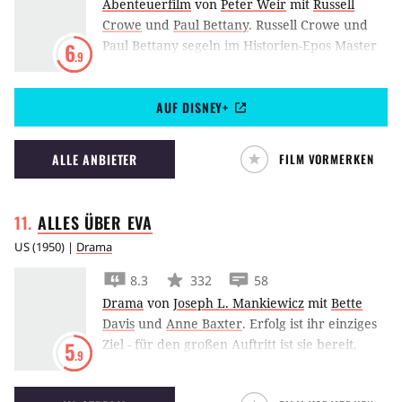
Abenteuerfilm
von
Peter Weir
mit
Russell
Crowe
und
Paul Bettany
.
Russell Crowe und
Paul Bettany segeln im Historien-Epos Master
6
.9
and Commander um die halbe Welt, um einem
unbezwingbaren Feind die Stirn zu bieten.
AUF DISNEY+
ALLE ANBIETER
FILM VORMERKEN
ALLES ÜBER
EVA
US
(
1950
) |
Drama
8.3
332
58
Drama
von
Joseph L. Mankiewicz
mit
Bette
Davis
und
Anne Baxter
.
Erfolg ist ihr einziges
Ziel - für den großen Auftritt ist sie bereit,
5
.9
buchstäblich über Leichen zu gehen.
Produzenten, Autoren, Schauspieler-Kollegen