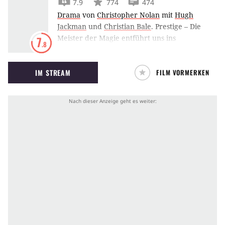
7.9
774
474
Drama
von
Christopher Nolan
mit
Hugh
Jackman
und
Christian Bale
.
Prestige – Die
Meister der Magie entführt uns ins
7
.8
viktorianische London Ende des 19.
Jahrhunderts, wo sich Hugh Jackman und
IM STREAM
FILM VORMERKEN
Christian Bale mit allen Mitteln als
rivalisierende Zauberkünstler bekämpfen.