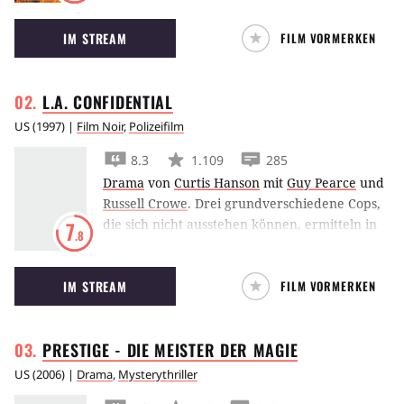
seine Opfer auf bestialische Weise für ihre
IM STREAM
FILM VORMERKEN
Vergehen gegen die Sieben Todsünden
bestraft.
L.A.
CONFIDENTIAL
US
(
1997
) |
Film Noir
,
Polizeifilm
8.3
1.109
285
Drama
von
Curtis Hanson
mit
Guy Pearce
und
Russell Crowe
.
Drei grundverschiedene Cops,
die sich nicht ausstehen können, ermitteln in
7
.8
L.A. Confidential bei einem Massenmord.
Dabei nehmen sie die Spur des Pornoring-
IM STREAM
FILM VORMERKEN
Betreibers Pierce Patchett auf.
PRESTIGE - DIE MEISTER DER
MAGIE
US
(
2006
) |
Drama
,
Mysterythriller