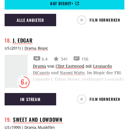
AUF DISNEY+
ALLE ANBIETER
FILM VORMERKEN
J.
EDGAR
US
(
2011
) |
Drama
,
Biopic
6.4
541
156
Drama
von
Clint Eastwood
mit
Leonardo
DiCaprio
und
Naomi Watts
.
Im Biopic der FBI-
Legende J. Edgar Hover, verkörpert Leonardo
6
.4
DiCaprio den umstrittenen Charkter und lässt
sein Leben revue passieren.
IM STREAM
FILM VORMERKEN
SWEET AND
LOWDOWN
US
(
1999
) |
Drama
,
Musikfilm