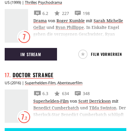
US
(
1999
) |
Thriller
,
Psychodrama
6.2
227
198
Drama
von
Roger Kumble
mit
Sarah Michelle
Gellar
und
Ryan Phillippe
.
In Eiskalte Engel
gehen die verzogenen Geschwister, Ryan
7
Phillippe und Michelle Gellar eine Wette um
die unschuldige Reese Witherspoon ein, die
IM STREAM
FILM VORMERKEN
nicht ohne Konsequenzen bleiben soll…
DOCTOR
STRANGE
US
(
2016
) |
Superhelden-Film
,
Abenteuerfilm
6.3
634
348
Superhelden-Film
von
Scott Derrickson
mit
Benedict Cumberbatch
und
Tilda Swinton
.
Der
Sherlock-Star Benedict Cumberbatch schlüpft
7
.2
für Marvel in die Rolle des spirituellen
Superhelden-Magiers Doctor Stephen Strange.