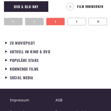
über den Weg der deutschen Nationalelf von
DVD & BLU-RAY
FILM VORMERKEN
1954 um Toni Turek, Fritz Walter und Helmut
Rahn zur Weltmeisterschaft war ein großer
Erfolg. Er hat mit der Dokumentation
1
"Deutschland. Ein Sommermärchen" die
deutsche Nationalmannschaft zur WM 2006
begleitet, angefangen beim Confederation
Cup, bis zum Spiel um Platz Drei in Stuttgart.
ZU MOVIEPILOT
Millionen haben diesen Sommer mit der
AKTUELL IM KINO & DVD
deutschen Nationalmannschaft gefiebert, aber
keiner war näher dran als der Regisseur
POPULÄRE STARS
Sönke Wortmann. Bis in die Kabine folgt er
KOMMENDE FILME
den WM-Helden, filmt Klinsmanns
mitreißende Ansprachen, die Freudenfeiern
SOCIAL MEDIA
und auch die Enttäuschung nach dem
verlorenen Halbfinale. Der Film beobachtet
die Spieler im Training und im Hotel und lässt
die Trainer und Betreuer zu Wort kommen. In
Impressum
AGB
bisher nie gesehenen Bildern zeigt er die
Begeisterung der Menschen in Deutschland.