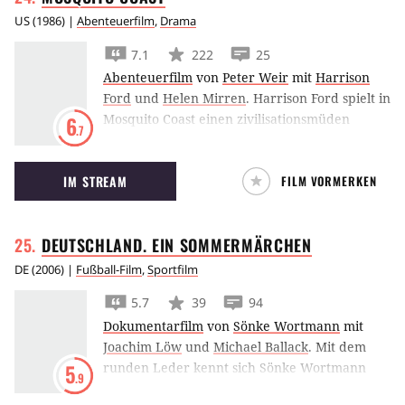
US
(
1986
) |
Abenteuerfilm
,
Drama
7.1
222
25
Abenteuerfilm
von
Peter Weir
mit
Harrison
Ford
und
Helen Mirren
.
Harrison Ford spielt in
Mosquito Coast einen zivilisationsmüden
6
.7
Aussteiger, der inmitten des Dschungels mit
seiner Familie einen Neustart wagen will – mit
IM STREAM
FILM VORMERKEN
allen Mitteln.
DEUTSCHLAND. EIN
SOMMERMÄRCHEN
DE
(
2006
) |
Fußball-Film
,
Sportfilm
5.7
39
94
Dokumentarfilm
von
Sönke Wortmann
mit
Joachim Löw
und
Michael Ballack
.
Mit dem
runden Leder kennt sich Sönke Wortmann
5
.9
bestens aus - sein Film "Das Wunder von Bern"