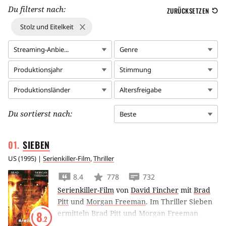
Du filterst nach:
ZURÜCKSETZEN
Stolz und Eitelkeit
Streaming-Anbie...
Genre
Produktionsjahr
Stimmung
Produktionsländer
Altersfreigabe
Du sortierst nach:
Beste
SIEBEN
US
(
1995
) |
Serienkiller-Film
,
Thriller
8.4
778
732
Serienkiller-Film
von
David Fincher
mit
Brad
Pitt
und
Morgan Freeman
.
Im Thriller Sieben
ermitteln Brad Pitt und Morgan Freeman
8
.2
gegen den Serienmörder Kevin Spacey, der