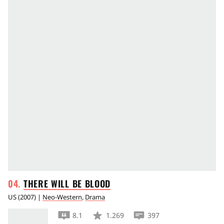
THERE WILL BE
BLOOD
US
(
2007
) |
Neo-Western
,
Drama
8.1
1.269
397