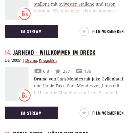
Stallone
mit
Sylvester Stallone
und
Jason
Statham
.
Nicht weniger als eine atomare
6
.8
Bedrohung ungeheuren Ausmaßes müssen
Sylvester Stallone und seine Söldner in The
IM STREAM
FILM VORMERKEN
Expendables 2 abwenden. Bruce Willis und
Arnold Schwarzenegger mischen ebenfalls
wieder mit.
JARHEAD - WILLKOMMEN IM
DRECK
US
(
2005
) |
Drama
,
Kriegsfilm
6.8
287
136
Drama
von
Sam Mendes
mit
Jake Gyllenhaal
und
Jamie Foxx
.
Sam Mendes zeigt uns mit
Jarhead die Monotonie und das Grauen des
6
.9
Krieges am Beispiel von Sergeant Jamie Foxx,
Scharfschütze Jake Gyllenhaal und seinen
IM STREAM
FILM VORMERKEN
Kameraden.