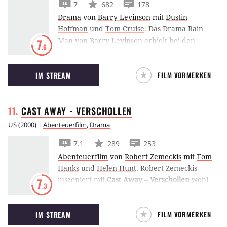
7
682
178
Drama
von
Barry Levinson
mit
Dustin
Hoffman
und
Tom Cruise
.
Das Drama Rain
Man von Barry Levinson erhielt bei den
7
.6
Academy Awards 1989 vier Oscars, unter
anderem mit Dustin Hoffman als bester
IM STREAM
FILM VORMERKEN
Darseller.
CAST AWAY -
VERSCHOLLEN
US
(
2000
) |
Abenteuerfilm
,
Drama
7.1
289
253
Abenteuerfilm
von
Robert Zemeckis
mit
Tom
Hanks
und
Helen Hunt
.
Robert Zemeckis
inszeniert mit
Cast Away – Verschollen
wohl
7
.3
die populärste moderne Robinsonade, in der
Tom Hanks auf einer einsamen Insel strandet
IM STREAM
FILM VORMERKEN
und alleine überleben muss – mit einem
Volleyball namens Wilson.