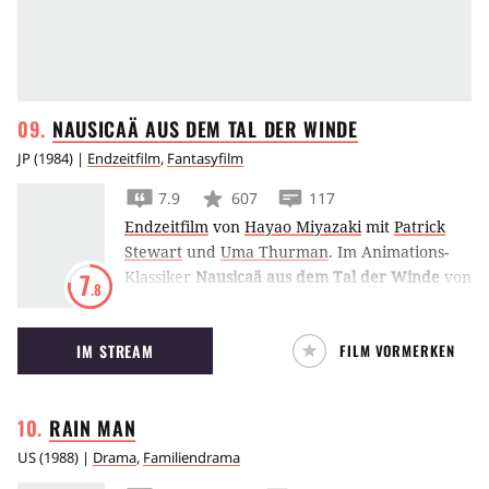
NAUSICAÄ AUS DEM TAL DER
WINDE
JP
(
1984
) |
Endzeitfilm
,
Fantasyfilm
7.9
607
117
Endzeitfilm
von
Hayao Miyazaki
mit
Patrick
Stewart
und
Uma Thurman
.
Im Animations-
Klassiker
Nausicaä aus dem Tal der Winde
von
7
.8
Hayao Miyazaki muss ein Mädchen in einer
postapokalyptischen Zukunft gegen eine
IM STREAM
FILM VORMERKEN
menschenfeindliche Natur und apokalyptische
Superwaffen vorgehen.
RAIN
MAN
US
(
1988
) |
Drama
,
Familiendrama