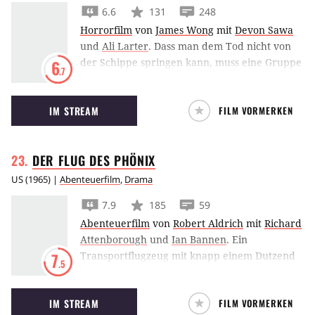
6.6
131
248
Horrorfilm
von
James Wong
mit
Devon Sawa
und
Ali Larter
.
Dass man dem Tod nicht von
der Schippe springen kann, muss eine Gruppe
6
.7
von Teenagern schmerzhaft feststellen. Für sie
gibt es in der Folge herrlich böse Wege zur
IM STREAM
FILM VORMERKEN
Final Destination
.
DER FLUG DES
PHÖNIX
US
(
1965
) |
Abenteuerfilm
,
Drama
7.9
185
59
Abenteuerfilm
von
Robert Aldrich
mit
Richard
Attenborough
und
Ian Bannen
.
Ein
Transportflugzeug mit knapp einem Dutzend
7
.5
Männern an Bord muss in der Sahara
notlanden. Der Flieger wird dabei stark
IM STREAM
FILM VORMERKEN
beschädigt und die Wasservoräte sind knapp.