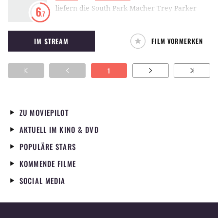
liefern die South Park-Macher Trey Parker
6
.7
und Matt Stone eine puppentricktechnische
Referenz an die Thunderbirds und eine
IM STREAM
FILM VORMERKEN
Persiflage auf den amerikanischen Neo-
Imperialismus.
1
ZU MOVIEPILOT
AKTUELL IM KINO & DVD
POPULÄRE STARS
KOMMENDE FILME
SOCIAL MEDIA