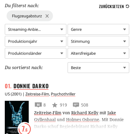
Du filterst nach:
ZURÜCKSETZEN
Flugzeugabsturz
Streaming-Anbie...
Genre
Produktionsjahr
Stimmung
Produktionsländer
Altersfreigabe
Du sortierst nach:
Beste
DONNIE
DARKO
US
(
2001
) |
Zeitreise-Film
,
Psychothriller
8
919
508
Zeitreise-Film
von
Richard Kelly
mit
Jake
Gyllenhaal
und
Holmes Osborne
.
Mit Donnie
Darko schuf Regiedebütant Richard Kelly
7
.6
einen modernen Klassiker des