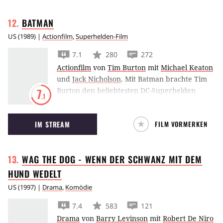
BATMAN
US
(
1989
) |
Actionfilm
,
Superhelden-Film
7.1
280
272
Actionfilm
von
Tim Burton
mit
Michael Keaton
und
Jack Nicholson
.
Mit Batman brachte Tim
Burton den beliebtesten DC-Superhelden
7
.1
neben Superman auf die große Leinwand und
schuf mit Michael Keaton in der Rolle des
IM STREAM
FILM VORMERKEN
Batman sowie Jack Nicholson als sein Erzfeind
Joker einen ikonischen Film der Superlative.
WAG THE DOG - WENN DER SCHWANZ MIT DEM
HUND
WEDELT
US
(
1997
) |
Drama
,
Komödie
7.4
583
121
Drama
von
Barry Levinson
mit
Robert De Niro