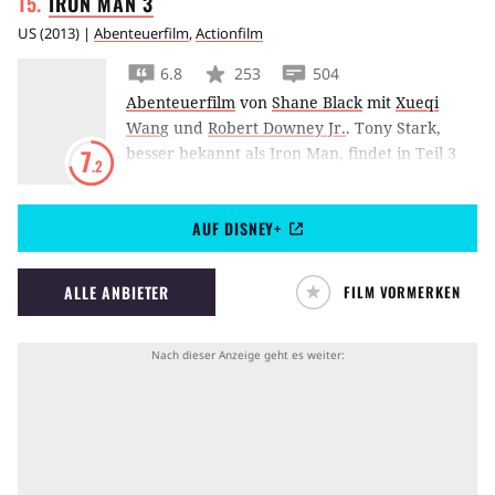
IRON MAN
3
US
(
2013
) |
Abenteuerfilm
,
Actionfilm
6.8
253
504
Abenteuerfilm
von
Shane Black
mit
Xueqi
Wang
und
Robert Downey Jr.
.
Tony Stark,
besser bekannt als Iron Man, findet in Teil 3
7
.2
im Mandarin Ben Kingsley einen seiner
härtesten Widersacher.
AUF DISNEY+
ALLE ANBIETER
FILM VORMERKEN