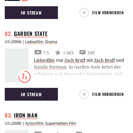
Mysterythrillers. Jake Gyllenhaal überzeugt als
IM STREAM
FILM VORMERKEN
Teenager, dem ein humanoider Hase
erscheint und der den Weltuntergang
verkündet.
GARDEN
STATE
US
(
2004
) |
Liebesfilm
,
Drama
7.5
1.003
290
Liebesfilm
von
Zach Braff
mit
Zach Braff
und
Natalie Portman
.
In Garden State kehrt der
erfolglose und depressive Schauspieler Zach
7
.6
Braff zurück in seine Heimatstadt, um seine
Mutter zu beerdigen. Erst als er auf Natalie
IM STREAM
FILM VORMERKEN
Portman trifft, schöpft er neuen Lebensmut.
IRON
MAN
US
(
2008
) |
Actionfilm
,
Superhelden-Film