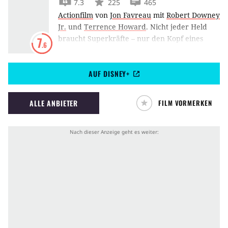
7.3
225
465
Actionfilm
von
Jon Favreau
mit
Robert Downey
Jr.
und
Terrence Howard
.
Nicht jeder Held
braucht Superkräfte – nur den Kopf eines
7
.6
futuristischen Erfinders und das Geld eines
Multimilliardärs. Robert Downey Jr. gibt den
AUF DISNEY+
Iron Man
alias Tony Stark im ersten Teil der
Comic-Verfilmung von Jon Favreau.
ALLE ANBIETER
FILM VORMERKEN