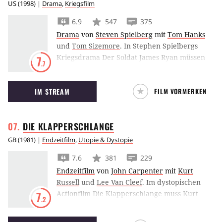
US
(
1998
) |
Drama
,
Kriegsfilm
6.9
547
375
Drama
von
Steven Spielberg
mit
Tom Hanks
und
Tom Sizemore
.
In Stephen Spielbergs
Kriegsdrama Der Soldat James Ryan müssen
7
.7
Tom Hanks und seine Soldaten auf der Suche
nach einem Kameraden durch die Wirren der
IM STREAM
FILM VORMERKEN
allierten Invasion in Frankreich.
DIE
KLAPPERSCHLANGE
GB
(
1981
) |
Endzeitfilm
,
Utopie & Dystopie
7.6
381
229
Endzeitfilm
von
John Carpenter
mit
Kurt
Russell
und
Lee Van Cleef
.
Im dystopischen
Actionfilm Die Klapperschlange muss Kurt
7
.2
Russell den Präsidenten der USA aus dem zum
Gefängnis umfunktionierten Manhatten