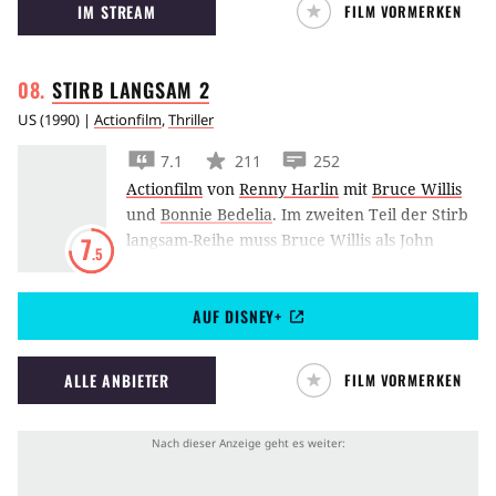
IM STREAM
FILM VORMERKEN
retten.
STIRB LANGSAM
2
US
(
1990
) |
Actionfilm
,
Thriller
7.1
211
252
Actionfilm
von
Renny Harlin
mit
Bruce Willis
und
Bonnie Bedelia
.
Im zweiten Teil der Stirb
langsam-Reihe muss Bruce Willis als John
7
.5
McClane am Flughafen Menschenleben retten.
AUF DISNEY+
ALLE ANBIETER
FILM VORMERKEN