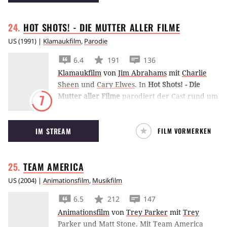
Doch unter den Passagieren befindet sich der
Flugzeugentwickler Heinrich Dorfmann
HOT SHOTS! - DIE MUTTER ALLER
FILME
(Hardy Krüger), der den Vorschlag macht, aus
den Trümmern ein neues Flugzeug zu bauen...
US
(
1991
) |
Klamaukfilm
,
Parodie
6.4
191
136
Klamaukfilm
von
Jim Abrahams
mit
Charlie
Sheen
und
Cary Elwes
.
In
Hot Shots! - Die
Mutter aller Filme
parodiert der Cast rund um
7
Two-and-a-Half-Men-Star Charlie Sheen Filme
wie Top Gun, Superman und Casablanca.
IM STREAM
FILM VORMERKEN
TEAM
AMERICA
US
(
2004
) |
Animationsfilm
,
Musikfilm
6.5
212
147
Animationsfilm
von
Trey Parker
mit
Trey
Parker
und
Matt Stone
.
Mit Team America