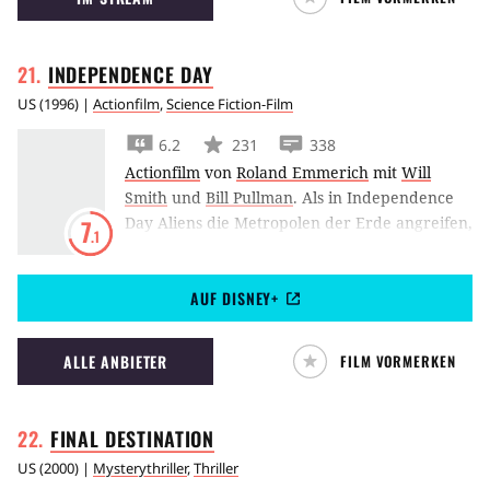
Arnold Schwarzenegger mischen ebenfalls
wieder mit.
INDEPENDENCE
DAY
US
(
1996
) |
Actionfilm
,
Science Fiction-Film
6.2
231
338
Actionfilm
von
Roland Emmerich
mit
Will
Smith
und
Bill Pullman
.
Als in Independence
Day Aliens die Metropolen der Erde angreifen,
7
.1
müssen Bill Pullman, Jeff Goldblum und Will
Smith handeln, um die Welt vor einer
AUF DISNEY+
Katastrophe zu bewahren.
ALLE ANBIETER
FILM VORMERKEN
FINAL
DESTINATION
US
(
2000
) |
Mysterythriller
,
Thriller