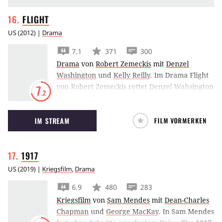
FLIGHT
US
(
2012
) |
Drama
7.1
371
300
Drama
von
Robert Zemeckis
mit
Denzel
Washington
und
Kelly Reilly
.
Im Drama Flight
von Robert Zemeckis rettet Denzel Wahsington
7
.2
als Pilot mit einem waghalsigen Manöver das
Leben fast aller Passagiere. Doch danach muss
IM STREAM
FILM VORMERKEN
sich der gefeierte Held unangenehmen Fragen
stellen.
1917
US
(
2019
) |
Kriegsfilm
,
Drama
6.9
480
283
Kriegsfilm
von
Sam Mendes
mit
Dean-Charles
Chapman
und
George MacKay
.
In Sam Mendes