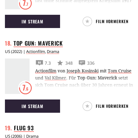
fast ohne Schnitte angelegtem Kriegsfilm
1917
7
.7
werden zwei junge Soldaten auf eine
unmögliche Mission geschickt: Sie sollen eine
IM STREAM
FILM VORMERKEN
1600 Mann starkes Regiment ins Feindesland
vor einem Hinterhalt warnen.
TOP GUN:
MAVERICK
US
(
2022
) |
Actionfilm
,
Drama
7.3
348
336
Actionfilm
von
Joseph Kosinski
mit
Tom Cruise
und
Val Kilmer
.
Für
Top Gun: Maverick
setzt
sich Tom Cruise nach über 30 Jahren erneut in
7
.6
seinen Kampfjet. Als Legende der Lüfte will er
sich seinen Platz am Himmel auch von jungen
IM STREAM
FILM VORMERKEN
Nachrückern nicht streitig machen lassen.
FLUG
93
US
(
2006
) |
Drama