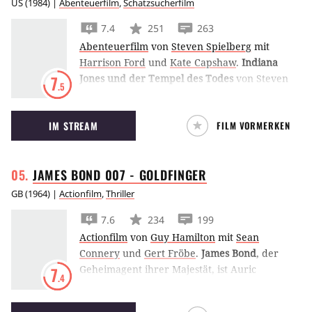
US
(
1984
) |
Abenteuerfilm
,
Schatzsucherfilm
7.4
251
263
Abenteuerfilm
von
Steven Spielberg
mit
Harrison Ford
und
Kate Capshaw
.
Indiana
Jones und der Tempel des Todes
von Steven
7
.5
Spielberg ist das zweite Abenteuer von
Harrison Ford, der diesmal gegen einen
IM STREAM
FILM VORMERKEN
indischen Kult kämpft.
JAMES BOND 007 -
GOLDFINGER
GB
(
1964
) |
Actionfilm
,
Thriller
7.6
234
199
Actionfilm
von
Guy Hamilton
mit
Sean
Connery
und
Gert Fröbe
.
James Bond
, der
Geheimagent ihrer Majestät, ist Auric
7
.4
Goldfinger auf den Fersen, der die
Goldreserven der USA verseuchen will.