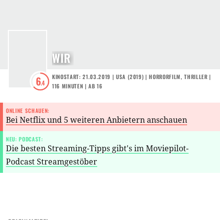
WIR
KINOSTART: 21.03.2019
|
USA
(
2019
) |
HORRORFILM
,
THRILLER
|
6
.4
116 MINUTEN
|
AB 16
ONLINE SCHAUEN:
Bei Netflix und 5 weiteren Anbietern anschauen
NEU: PODCAST:
Die besten Streaming-Tipps gibt's im Moviepilot-
Podcast Streamgestöber