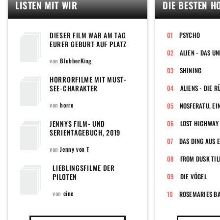
LISTEN MIT WIR
DIE BESTEN H
DIESER FILM WAR AM TAG
PSYCHO
EURER GEBURT AUF PLATZ
EINS DER CHARTS
von
BlubberKing
SHINING
HORRORFILME MIT MUST-
SEE-CHARAKTER
ALIENS - DIE 
von
horro
JENNYS FILM- UND
LOST HIGHWAY
SERIENTAGEBUCH, 2019
EDITION
DAS DING AUS 
von
Jenny von T
FROM DUSK TIL
LIEBLINGSFILME DER
PILOTEN
DIE VÖGEL
von
cine
ROSEMARIES B