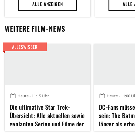
ALLE ANZEIGEN
ALLE 
WEITERE FILM-NEWS
ALLESWISSER
Heute - 11:15 Uhr
Heute - 11:00 U
Die ultimative Star Trek-
DC-Fans müssen
Übersicht: Alle aktuellen sowie
sein: The Batm
geplanten Serien und Filme der
länger als erho
seit 60 Jahre laufenden Sci-Fi-