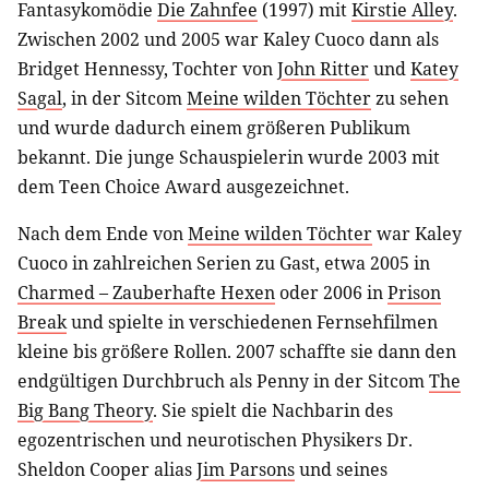
Fantasykomödie
Die Zahnfee
(1997) mit
Kirstie Alley
.
Zwischen 2002 und 2005 war Kaley Cuoco dann als
Bridget Hennessy, Tochter von
John Ritter
und
Katey
Sagal
, in der Sitcom
Meine wilden Töchter
zu sehen
und wurde dadurch einem größeren Publikum
bekannt. Die junge Schauspielerin wurde 2003 mit
dem Teen Choice Award ausgezeichnet.
Nach dem Ende von
Meine wilden Töchter
war Kaley
Cuoco in zahlreichen Serien zu Gast, etwa 2005 in
Charmed – Zauberhafte Hexen
oder 2006 in
Prison
Break
und spielte in verschiedenen Fernsehfilmen
kleine bis größere Rollen. 2007 schaffte sie dann den
endgültigen Durchbruch als Penny in der Sitcom
The
Big Bang Theory
. Sie spielt die Nachbarin des
egozentrischen und neurotischen Physikers Dr.
Sheldon Cooper alias
Jim Parsons
und seines