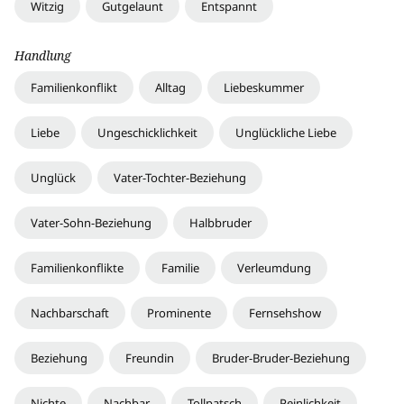
Witzig
Gutgelaunt
Entspannt
Handlung
Familienkonflikt
Alltag
Liebeskummer
Liebe
Ungeschicklichkeit
Unglückliche Liebe
Unglück
Vater-Tochter-Beziehung
Vater-Sohn-Beziehung
Halbbruder
Familienkonflikte
Familie
Verleumdung
Nachbarschaft
Prominente
Fernsehshow
Beziehung
Freundin
Bruder-Bruder-Beziehung
Nichte
Nachbar
Tollpatsch
Peinlichkeit