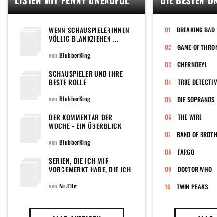
WENN SCHAUSPIELERINNEN
BREAKING BAD
VÖLLIG BLANKZIEHEN ...
GAME OF THRO
von
BlubberKing
CHERNOBYL
SCHAUSPIELER UND IHRE
BESTE ROLLE
TRUE DETECTIV
von
BlubberKing
DIE SOPRANOS
DER KOMMENTAR DER
THE WIRE
WOCHE - EIN ÜBERBLICK
von
BlubberKing
FARGO
SERIEN, DIE ICH MIR
VORGEMERKT HABE, DIE ICH
DOCTOR WHO
UNBEDINGT SEHEN WILL,
UND DIE ICH AUF DIESE
von
Mr.Film
TWIN PEAKS
LISTE PACKEN MÖCHTE,
DAMIT ICH SIE NICHT ALLE
VERGESSE