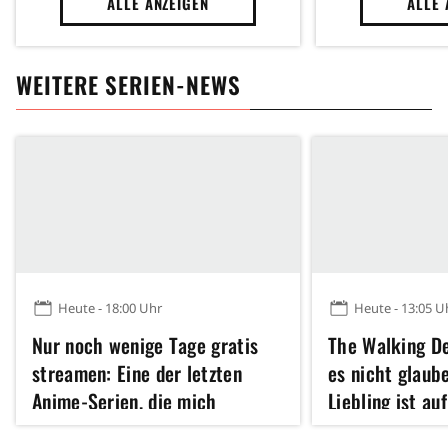
ALLE ANZEIGEN
ALLE 
WEITERE SERIEN-NEWS
Heute - 18:00 Uhr
Heute - 13:05 U
Nur noch wenige Tage gratis
The Walking D
streamen: Eine der letzten
es nicht glaub
Anime-Serien, die mich
Liebling ist au
komplett begeistern konnten
zu Dead City m