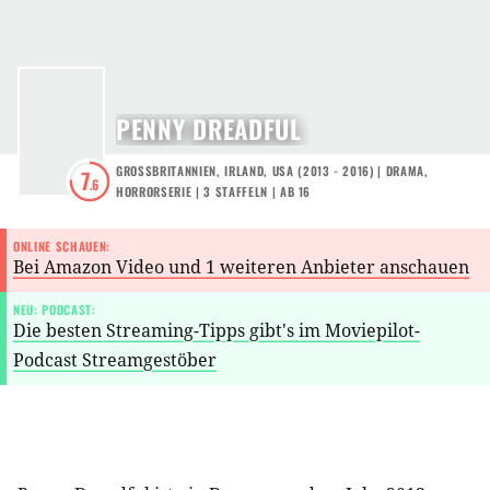
PENNY DREADFUL
GROSSBRITANNIEN
,
IRLAND
,
USA
(
2013 - 2016
) |
DRAMA
,
7
.6
HORRORSERIE
|
3
STAFFELN
|
AB 16
ONLINE SCHAUEN:
Bei Amazon Video und 1 weiteren Anbieter anschauen
NEU: PODCAST:
Die besten Streaming-Tipps gibt's im Moviepilot-
Podcast Streamgestöber