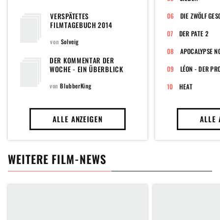
VERSPÄTETES
DIE ZWÖLF GE
FILMTAGEBUCH 2014
DER PATE 2
von
Solveig
APOCALYPSE N
DER KOMMENTAR DER
WOCHE - EIN ÜBERBLICK
LÉON - DER PR
von
BlubberKing
HEAT
ALLE ANZEIGEN
ALLE 
WEITERE FILM-NEWS