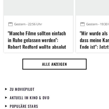
Gestern - 22:56 Uhr
Gestern - 19:30
"Manche Filme sollten einfach
"Mir wurde als
in Ruhe gelassen werden":
dass meine Kar
Robert Redford wollte absolut
Ende ist": Jetz
kein Remake dieses Klassikers
Hathaway 43 u
der 70er Jahre
erfolgreichste
ALLE ANZEIGEN
Jahres gedreht
ZU MOVIEPILOT
AKTUELL IM KINO & DVD
POPULÄRE STARS