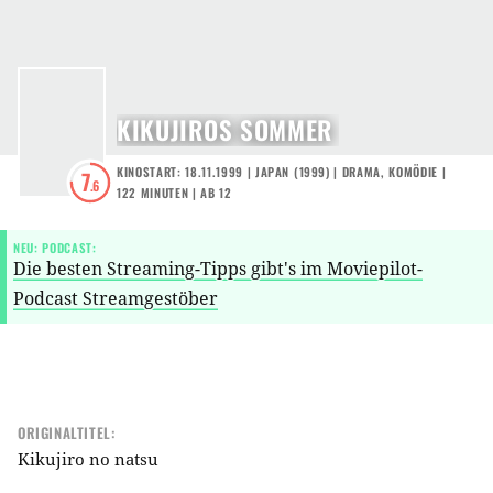
KIKUJIROS SOMMER
KINOSTART: 18.11.1999
|
JAPAN
(
1999
) |
DRAMA
,
KOMÖDIE
|
7
.6
122 MINUTEN
|
AB 12
NEU: PODCAST:
Die besten Streaming-Tipps gibt's im Moviepilot-
Podcast Streamgestöber
ORIGINALTITEL:
Kikujiro no natsu