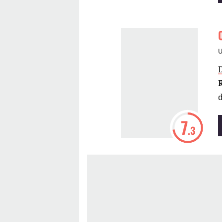
d
7
.3