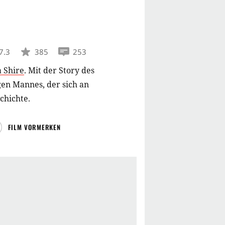
7.3
385
253
a Shire
.
Mit der Story des
gen Mannes, der sich an
schichte.
FILM VORMERKEN