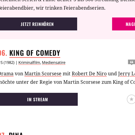
eierabendbier, wir trinken Feierabendserien.
JETZT REINHÖREN
MAGE
KING OF
COMEDY
US
(
1982
) |
Kriminalfilm
,
Mediensatire
Drama
von
Martin Scorsese
mit
Robert De Niro
und
Jerry 
IM STREAM