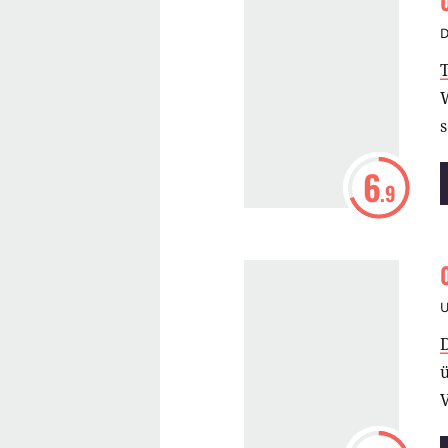
D
s
6
.9
ü