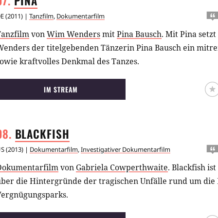
PINA
E
(
2011
) |
Tanzfilm
,
Dokumentarfilm
Tanzfilm
von
Wim Wenders
mit
Pina Bausch
.
Mit Pina setz
Wenders der titelgebenden Tänzerin Pina Bausch ein mitre
owie kraftvolles Denkmal des Tanzes.
IM STREAM
BLACKFISH
US
(
2013
) |
Dokumentarfilm
,
Investigativer Dokumentarfilm
Dokumentarfilm
von
Gabriela Cowperthwaite
.
Blackfish is
ber die Hintergründe der tragischen Unfälle rund um die 
Vergnügungsparks.