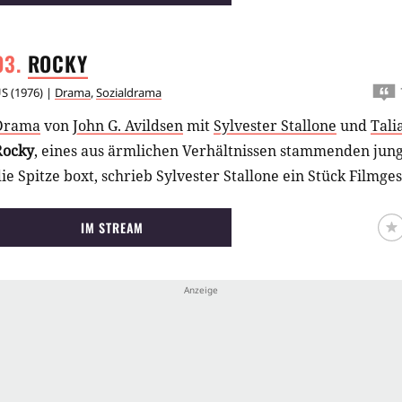
ROCKY
US
(
1976
) |
Drama
,
Sozialdrama
Drama
von
John G. Avildsen
mit
Sylvester Stallone
und
Tali
Rocky
, eines aus ärmlichen Verhältnissen stammenden jun
ie Spitze boxt, schrieb Sylvester Stallone ein Stück Filmge
IM STREAM