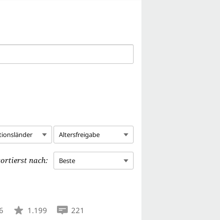
tionsländer
Altersfreigabe
ortierst nach:
Beste
6
1.199
221