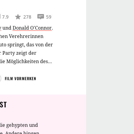
7.9
278
59
y
und
Donald O'Connor
.
chen Verehrerinnen
to springt, das von der
 Party zeigt der
die Möglichkeiten des
g begeistert. Zu Dons
rappe. Es stellt sich
FILM VORMERKEN
erärgert über Dons
Lina ins Gesicht und
ST
geblicher Suche Dons
die gehypten und
te. Andere bingen