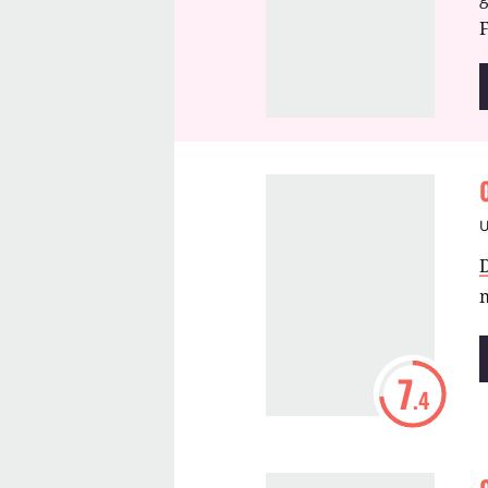
F
7
.4