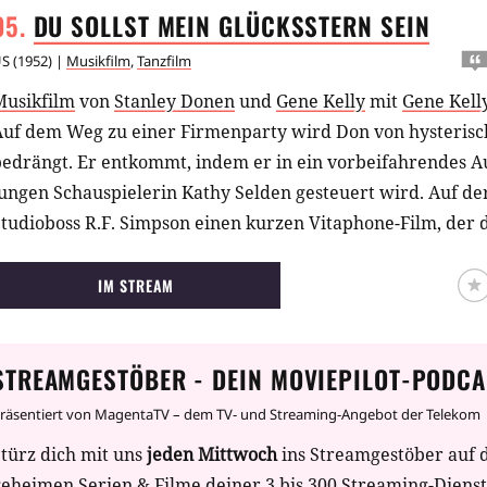
DU SOLLST MEIN GLÜCKSSTERN
SEIN
US
(
1952
) |
Musikfilm
,
Tanzfilm
Musikfilm
von
Stanley Donen
und
Gene Kelly
mit
Gene Kell
Auf dem Weg zu einer Firmenparty wird Don von hysteris
edrängt. Er entkommt, indem er in ein vorbeifahrendes Au
ungen Schauspielerin Kathy Selden gesteuert wird. Auf der
tudioboss R.F. Simpson einen kurzen Vitaphone-Film, der 
onfilms demonstrieren soll. Die Gäste sind allerdings weni
berraschung springt kurz darauf Kathy aus einer Tortenatt
IM STREAM
eraus, dass sie Mitglied einer Mädchen-Tanztruppe ist. V
ticheleien wirft sie eine Torte nach ihm, trifft aber dabei 
STREAMGESTÖBER - DEIN MOVIEPILOT-PODCA
erlässt die Party fluchtartig. Erst nach wochenlanger ver
begegnen sich die beiden wieder.
räsentiert von MagentaTV – dem TV- und Streaming-Angebot der Telekom
türz dich mit uns
jeden Mittwoch
ins Streamgestöber auf 
geheimen Serien & Filme deiner 3 bis 300 Streaming-Diens