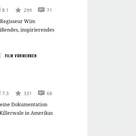
8.1
299
71
t Regisseur Wim
ißendes, inspirierendes
FILM VORMERKEN
7.3
331
68
t eine Dokumentation
Killerwale in Amerikas