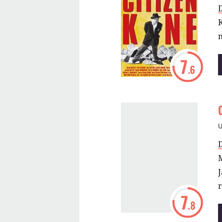
K
7
.6
M
J
7
.8