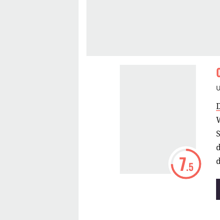
W
7
d
.5
F
a