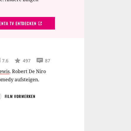
NTA TV ENTDECKEN
7.6
497
87
Lewis
.
Robert De Niro
möchte unter der Regie von Martin Scorsese zum King of Comedy aufsteigen.
FILM VORMERKEN