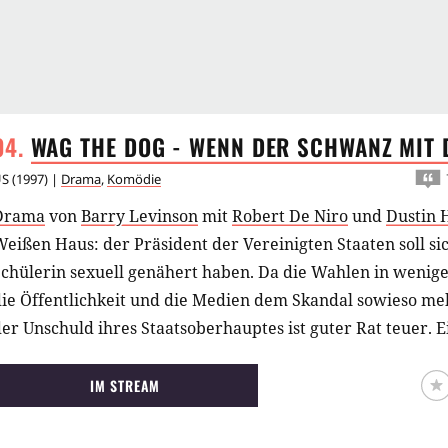
WAG THE DOG - WENN DER SCHWANZ MIT
US
(
1997
) |
Drama
,
Komödie
Drama
von
Barry Levinson
mit
Robert De Niro
und
Dustin 
eißen Haus: der Präsident der Vereinigten Staaten soll s
Schülerin sexuell genähert haben. Da die Wahlen in weni
die Öffentlichkeit und die Medien dem Skandal sowieso me
er Unschuld ihres Staatsoberhauptes ist guter Rat teuer. Ei
älle wird engagiert, der mit Hilfe eines Hollywood-Produ
nzettelt, allerdings nicht im Irak oder sonstwo auf der Wel
IM STREAM
den Medien.