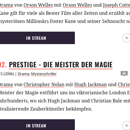
Drama
von
Orson Welles
mit
Orson Welles
und
Joseph Cott
ane gilt für viele als Bester Film aller Zeiten und erzählt
mysteriösen Millionärs Foster Kane und seiner Sehnsucht 
IM STREAM
PRESTIGE - DIE MEISTER DER
MAGIE
US
(
2006
) |
Drama
,
Mysterythriller
Drama
von
Christopher Nolan
mit
Hugh Jackman
und
Chris
eister der Magie entführt uns ins viktorianische London E
ahrhunderts, wo sich Hugh Jackman und Christian Bale mit 
rivalisierende Zauberkünstler bekämpfen.
IM STREAM