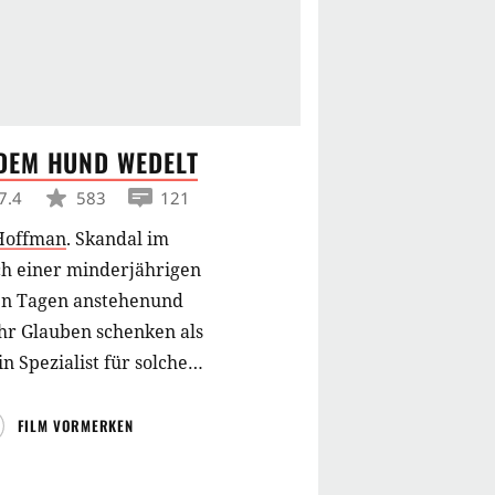
 DEM HUND
WEDELT
7.4
583
121
Hoffman
.
Skandal im
ich einer minderjährigen
gen Tagen anstehenund
hr Glauben schenken als
n Spezialist für solche
zenten einen Krieg
t sondern lediglich in
FILM VORMERKEN