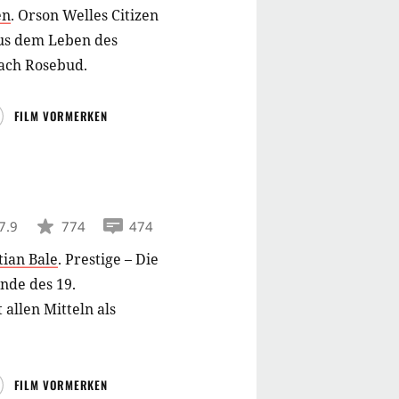
en
.
Orson Welles Citizen
 aus dem Leben des
nach Rosebud.
FILM VORMERKEN
7.9
774
474
tian Bale
.
Prestige – Die
nde des 19.
allen Mitteln als
FILM VORMERKEN