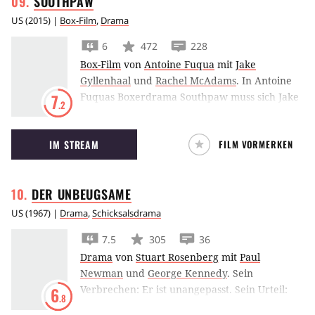
SOUTHPAW
US
(
2015
) |
Box-Film
,
Drama
6
472
228
Box-Film
von
Antoine Fuqua
mit
Jake
Gyllenhaal
und
Rachel McAdams
.
In Antoine
Fuquas Boxerdrama Southpaw muss sich Jake
7
.2
Gyllenhaal wieder an die Spitze
zurückkämpfen, während sein Leben
IM STREAM
FILM VORMERKEN
allmählich aus den Fugen gerät.
DER
UNBEUGSAME
US
(
1967
) |
Drama
,
Schicksalsdrama
7.5
305
36
Drama
von
Stuart Rosenberg
mit
Paul
Newman
und
George Kennedy
.
Sein
Verbrechen: Er ist unangepasst. Sein Urteil:
6
.8
Zwangsarbeit als Kettensträfling. Da er aus