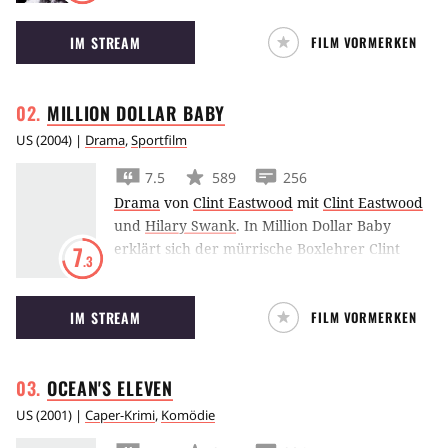
gebrochenen Helden erhielt Robert De Niro
IM STREAM
FILM VORMERKEN
seinen zweiten Oscar.
MILLION DOLLAR
BABY
US
(
2004
) |
Drama
,
Sportfilm
7.5
589
256
Drama
von
Clint Eastwood
mit
Clint Eastwood
und
Hilary Swank
.
In Million Dollar Baby
erklärt sich der mürrische Boxlehrer Clint
7
.3
Eastwood dazu bereit, eine Frau zu trainieren
– doch ihr Erfolg hat einen hohen Preis.
IM STREAM
FILM VORMERKEN
OCEAN'S
ELEVEN
US
(
2001
) |
Caper-Krimi
,
Komödie