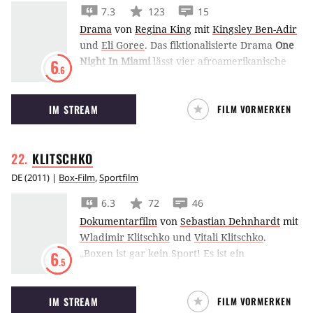
schon wird er seinem unerbittlichsten und
7.3
123
15
schärfsten Gegner gegenüberstehen,
Drama
von
Regina King
mit
Kingsley Ben-Adir
Schwergewicht Max Baer, einem Boxer, der
und
Eli Goree
.
Das fiktionalisierte Drama
One
schon zwei Männer im Ring getötet hat…
Night In Miami
lässt vier afroamerikanische
6
.6
Ikonen in einem Hotelzimmer ihre Rollen in
der Bürgerrechtsbewegung der 1960er
IM STREAM
FILM VORMERKEN
diskutieren: Muhammad Ali, Sam Cooke, Jim
Brown und Malcolm X.
KLITSCHKO
DE
(
2011
) |
Box-Film
,
Sportfilm
6.3
72
46
Dokumentarfilm
von
Sebastian Dehnhardt
mit
Wladimir Klitschko
und
Vitali Klitschko
.
„Boxen ist gar kein Sport! Es ist ein
6
.5
Lebenskampf, auf Dutzend Runden
zusammengedrängt“, meinte schon Bertold
IM STREAM
FILM VORMERKEN
Brecht. Auch die
Klitschko
-Brüder scheinen