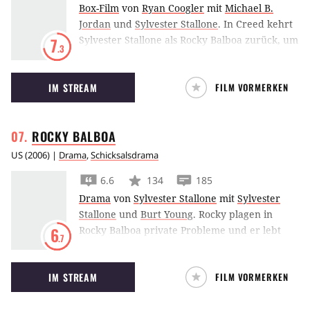
Box-Film
von
Ryan Coogler
mit
Michael B.
Jordan
und
Sylvester Stallone
.
In Creed kehrt
Sylvester Stallone als Rocky Balboa zurück, um
7
.3
den jungen Boxer Adonis Creed, den Sohn
seines ehemaligen Gegners, zu trainieren.
IM STREAM
FILM VORMERKEN
ROCKY
BALBOA
US
(
2006
) |
Drama
,
Schicksalsdrama
6.6
134
185
Drama
von
Sylvester Stallone
mit
Sylvester
Stallone
und
Burt Young
.
Rocky plagen in
Rocky Balboa private Probleme und er lebt
6
.7
vom Glanz der Vergangenheit, bis er sich
entschließt, wieder in den Ring zu steigen.
IM STREAM
FILM VORMERKEN