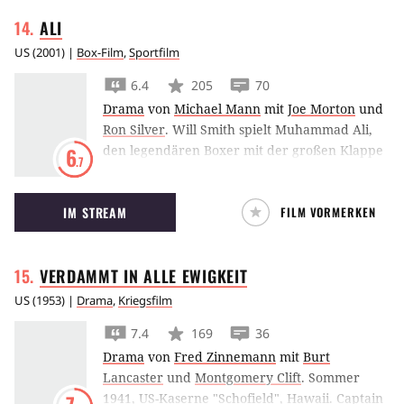
ALI
US
(
2001
) |
Box-Film
,
Sportfilm
6.4
205
70
Drama
von
Michael Mann
mit
Joe Morton
und
Ron Silver
.
Will Smith spielt Muhammad Ali,
den legendären Boxer mit der großen Klappe
6
.7
und bekommt eine Oscar-Nominierung für
seine Rolle.
IM STREAM
FILM VORMERKEN
VERDAMMT IN ALLE
EWIGKEIT
US
(
1953
) |
Drama
,
Kriegsfilm
7.4
169
36
Drama
von
Fred Zinnemann
mit
Burt
Lancaster
und
Montgomery Clift
.
Sommer
1941, US-Kaserne "Schofield", Hawaii. Captain