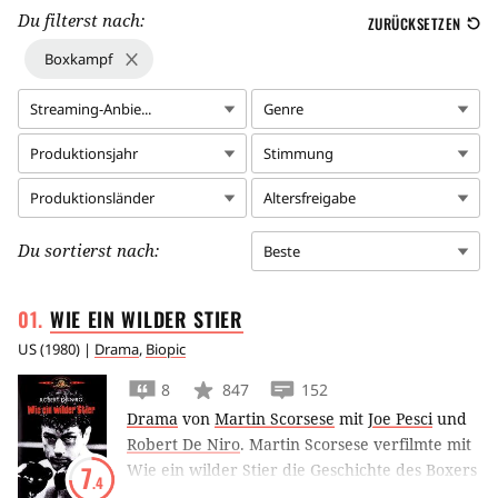
Du filterst nach:
ZURÜCKSETZEN
Boxkampf
Streaming-Anbie...
Genre
Produktionsjahr
Stimmung
Produktionsländer
Altersfreigabe
Du sortierst nach:
Beste
WIE EIN WILDER
STIER
US
(
1980
) |
Drama
,
Biopic
8
847
152
Drama
von
Martin Scorsese
mit
Joe Pesci
und
Robert De Niro
.
Martin Scorsese verfilmte mit
Wie ein wilder Stier die Geschichte des Boxers
7
.4
Jake La Motta. Für die Darstellung des