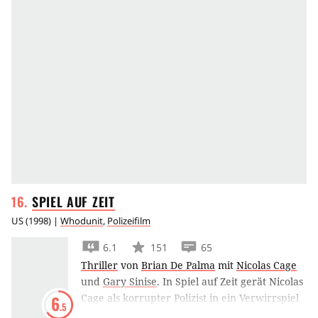
SPIEL AUF
ZEIT
US
(
1998
) |
Whodunit
,
Polizeifilm
6.1
151
65
Thriller
von
Brian De Palma
mit
Nicolas Cage
und
Gary Sinise
.
In Spiel auf Zeit gerät Nicolas
Cage als korrupter Polizist in ein Verwirrspiel
6
.5
aus Macht, Intrigen und Mord.