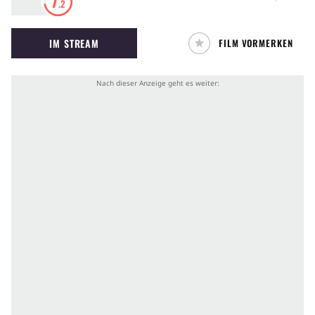
7
.2
Holmes, selbstsüchtig und karrierebesessen,
führt ein strenges Regiment. Ausgerechnet
IM STREAM
FILM VORMERKEN
Sergeant Prewitt, erst kurz bei der Truppe,
widersetzt sich dem Kompaniechef. Ex-Boxer
Prewitt lehnt es ab, in die Box-Staffel
einzutreten. Für Prewitt, auf dem
Kasernenhof schikaniert und geschnitten,
beginnt der härteste Kampf seines Lebens.