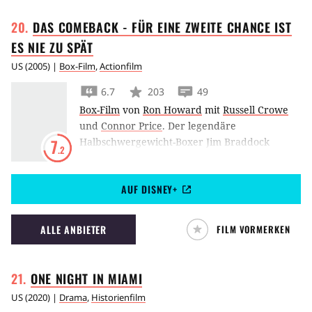
DAS COMEBACK - FÜR EINE ZWEITE CHANCE IST
ES NIE ZU
SPÄT
US
(
2005
) |
Box-Film
,
Actionfilm
6.7
203
49
Box-Film
von
Ron Howard
mit
Russell Crowe
und
Connor Price
.
Der legendäre
Halbschwergewicht-Boxer Jim Braddock
7
.2
(
Russell Crowe
) – ein Athlet, der nach einer
Serie von Misserfolgen zum Aufhören
AUF DISNEY+
gezwungen wird und sich mit aussichtslosen
Jobs herumschlägt – will eigentlich nur seine
Frau Mae (
Renée Zellweger
) und die
ALLE ANBIETER
FILM VORMERKEN
gemeinsamen Kinder unterstützen. Dank
einer zufälligen Absage in letzter Minute darf
Braddock wieder in den Ring steigen. Da
ONE NIGHT IN
MIAMI
passiert etwas, mit dem keiner rechnet –
US
(
2020
) |
Drama
,
Historienfilm
Braddock gewinnt. Die ganze Nation tobt. Bald