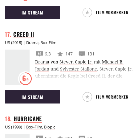
IM STREAM
FILM VORMERKEN
CREED
II
US
(
2018
) |
Drama
,
Box-Film
6.3
147
131
Drama
von
Steven Caple Jr.
mit
Michael B.
Jordan
und
Sylvester Stallone
.
Steven Caple Jr.
übernimmt die Regie bei Creed II, der die
6
.9
Geschichte von Creed - Rocky's Legacy
fortsetzt. Dieses Mal treffen Rocky und sein
IM STREAM
FILM VORMERKEN
Schüler Adonis Creed auf einen alten
Bekannten.
HURRICANE
US
(
1999
) |
Box-Film
,
Biopic