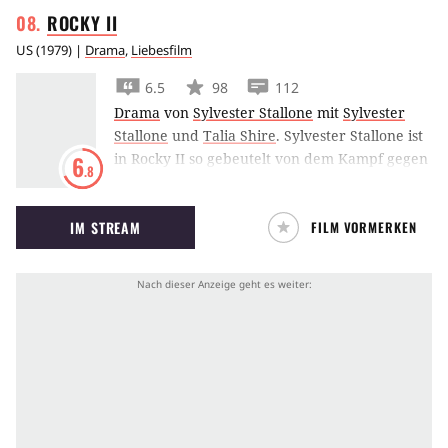
ROCKY
II
US
(
1979
) |
Drama
,
Liebesfilm
6.5
98
112
Drama
von
Sylvester Stallone
mit
Sylvester
Stallone
und
Talia Shire
.
Sylvester Stallone ist
in Rocky II so gebeutelt von dem Kampf gegen
6
.8
Carl Weathers, dass der nun verheiratete
Boxer eine Revanche vorerst ausschlägt.
IM STREAM
FILM VORMERKEN