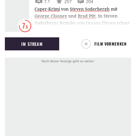
7.1
257
204
Caper-Krimi
von
Steven Soderbergh
mit
George Clooney
und
Brad Pitt
.
In Steven
Soderbergs Remake von Oceans Eleven schart
7
.6
George Clooney zehn weitere Hollywoodstars
um sich, um ein Casino in Las Vegas
IM STREAM
FILM VORMERKEN
auszurauben.