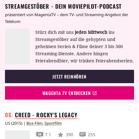
STREAMGESTÖBER - DEIN MOVIEPILOT-PODCAST
präsentiert von MagentaTV – dem TV- und Streaming-Angebot der
Telekom
Stürz dich mit uns
jeden Mittwoch
ins
Streamgestöber auf die gehypten und
geheimen Serien & Filme deiner 3 bis 300
Streaming-Dienste. Andere bingen
Feierabendbier, wir trinken Feierabendserien.
JETZT REINHÖREN
MAGENTA TV ENTDECKEN
CREED - ROCKY'S
LEGACY
US
(
2015
) |
Box-Film
,
Sportfilm
7.1
390
255