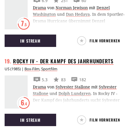
6.9
251
60
Drama
von
Norman Jewison
mit
Denzel
Washington
und
Dan Hedaya
.
In dem Sportler-
Drama Hurricane übernimmt Denzel
7
.5
Washington die Rolle der Box-Legende Rubin
"Hurricane" Carter, der 1966 zu Unrecht ins
IM STREAM
FILM VORMERKEN
Gefängnis kam.
ROCKY IV - DER KAMPF DES
JAHRHUNDERTS
US
(
1985
) |
Box-Film
,
Sportfilm
5.3
83
182
Drama
von
Sylvester Stallone
mit
Sylvester
Stallone
und
Dolph Lundgren
.
In Rocky IV -
Der Kampf des Jahrhunderts sucht Sylvester
6
.4
Stallone den Zweikampf mit Dolph Lundgren.
IM STREAM
FILM VORMERKEN