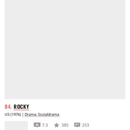
ROCKY
US
(
1976
) |
Drama
,
Sozialdrama
7.3
385
253