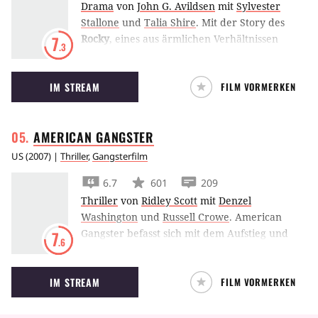
Drama
von
John G. Avildsen
mit
Sylvester
Stallone
und
Talia Shire
.
Mit der Story des
Rocky
, eines aus ärmlichen Verhältnissen
7
.3
stammenden jungen Mannes, der sich an die
Spitze boxt, schrieb Sylvester Stallone ein
IM STREAM
FILM VORMERKEN
Stück Filmgeschichte.
AMERICAN
GANGSTER
US
(
2007
) |
Thriller
,
Gangsterfilm
6.7
601
209
Thriller
von
Ridley Scott
mit
Denzel
Washington
und
Russell Crowe
.
American
Gangster befasst sich mit dem Aufstieg und
7
.6
Fall des von Denzel Washington verkörperten
Drogenhändlers Frank Lucas.
IM STREAM
FILM VORMERKEN