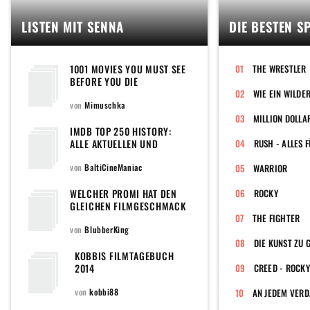
LISTEN MIT SENNA
DIE BESTEN S
1001 MOVIES YOU MUST SEE
THE WRESTLER
BEFORE YOU DIE
WIE EIN WILDER
von
Mimuschka
MILLION DOLLA
IMDB TOP 250 HISTORY:
ALLE AKTUELLEN UND
RUSH - ALLES 
EHEMALIGEN FILME DER
POPULÄREN TOPLISTE DER
von
BaltiCineManiac
WARRIOR
WELTWEIT GRÖSSTEN F
ILMDATENBANK
WELCHER PROMI HAT DEN
ROCKY
GLEICHEN FILMGESCHMACK
WIE DU?
THE FIGHTER
von
BlubberKing
DIE KUNST ZU 
KOBBIS FILMTAGEBUCH
2014
CREED - ROCKY
von
kobbi88
AN JEDEM VER