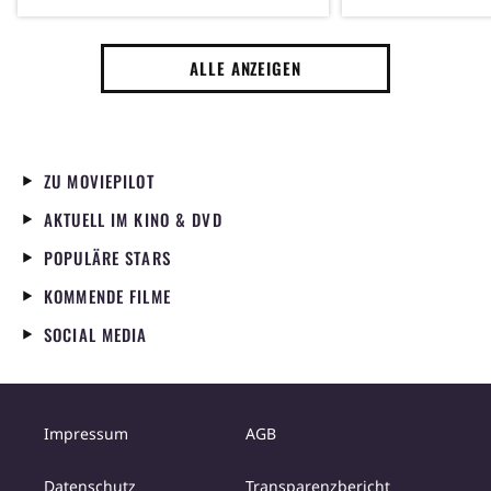
kein Remake dieses Klassikers
Hathaway 43 u
der 70er Jahre
erfolgreichste
ALLE ANZEIGEN
Jahres gedreht
ZU MOVIEPILOT
AKTUELL IM KINO & DVD
POPULÄRE STARS
KOMMENDE FILME
SOCIAL MEDIA
Impressum
AGB
Datenschutz
Transparenzbericht