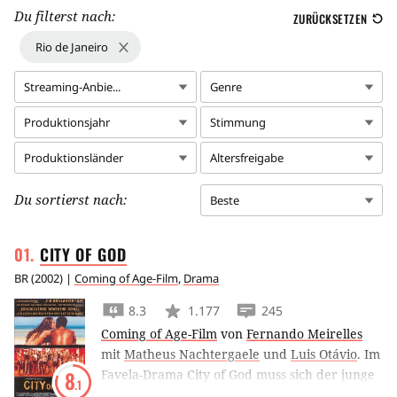
Du filterst nach:
ZURÜCKSETZEN
Rio de Janeiro
Streaming-Anbie...
Genre
Produktionsjahr
Stimmung
Produktionsländer
Altersfreigabe
Du sortierst nach:
Beste
CITY OF
GOD
BR
(
2002
) |
Coming of Age-Film
,
Drama
8.3
1.177
245
Coming of Age-Film
von
Fernando Meirelles
mit
Matheus Nachtergaele
und
Luis Otávio
.
Im
Favela-Drama City of God muss sich der junge
8
.1
Buscapé in den Favelas von Rio de Janairo