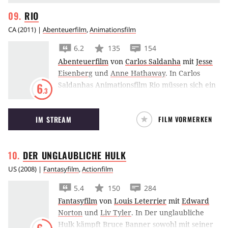
RIO
CA
(
2011
) |
Abenteuerfilm
,
Animationsfilm
6.2
135
154
Abenteuerfilm
von
Carlos Saldanha
mit
Jesse
Eisenberg
und
Anne Hathaway
.
In Carlos
Saldanhas Animationsfilm Rio müssen sich ein
6
.3
Spix-Ara und seine Vogeldame vor
Schmugglern retten.
IM STREAM
FILM VORMERKEN
DER UNGLAUBLICHE
HULK
US
(
2008
) |
Fantasyfilm
,
Actionfilm
5.4
150
284
Fantasyfilm
von
Louis Leterrier
mit
Edward
Norton
und
Liv Tyler
.
In Der unglaubliche
Hulk kämpft Bruce Banner sowohl mit seiner