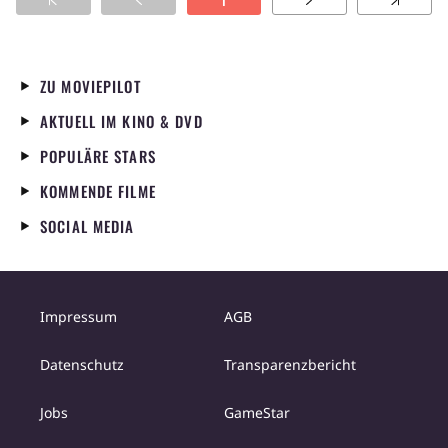
1
Marcos alles daran setzt, dass Tiago zur Schule
geht und einen Weg aus den Slums bekommt,
strebt Sabia eine Karriere beim Drogenboss
des Viertels an. Auch Tiago hat einen anderen
ZU MOVIEPILOT
Ausweg für sich aus der Favela vor Augen: Er
AKTUELL IM KINO & DVD
möchte Fußballer werden. Und er hat auch
das Zeug dazu. Das erkennt auch Tubaro, der
POPULÄRE STARS
Drogenboss, und wird - zum Leidwesen
KOMMENDE FILME
Marcos - zum Förderer von Tiago. Aber
Tubaros Unterstützung ist gekoppelt an
SOCIAL MEDIA
Bedingungen: Tiago muss sich von Kriminalität
und Tubaros Schwester Juliana fernhalten
und fleißig trainieren. Als Sabia Tiago in einen
Mord verwickelt, beginnt eine unaufhaltsame
Impressum
AGB
Spirale von Gewalt, und Tiagos Weg aus den
Slums scheint für immer versperrt.
Datenschutz
Transparenzbericht
Jobs
GameStar