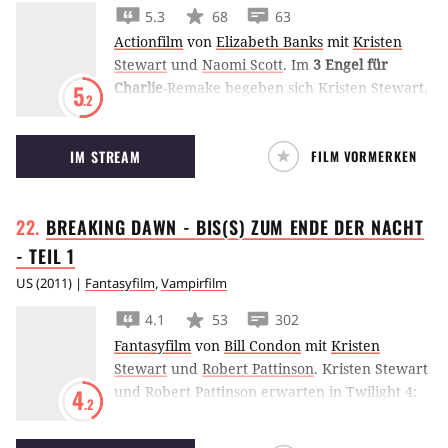
Jahren verstarb, ist Rio 2 gewidmet. (EM)
5.3
68
63
Actionfilm
von
Elizabeth Banks
mit
Kristen
Stewart
und
Naomi Scott
.
Im
3 Engel für
Charlie
-Remake begeben sich Kristen Stewart,
5
.2
Naomi Scott und Ella Balinska auf
Verbrecherjagd und bieten dafür all ihre
IM STREAM
FILM VORMERKEN
Fähigkeiten in Sachen Ermittlungen und
Kampfkünsten auf.
BREAKING DAWN - BIS(S) ZUM ENDE DER NACHT
- TEIL
1
US
(
2011
) |
Fantasyfilm
,
Vampirfilm
4.1
53
302
Fantasyfilm
von
Bill Condon
mit
Kristen
Stewart
und
Robert Pattinson
.
Kristen Stewart
und Robert Pattinson erwarten in Twilight 4:
4
.2
Breaking Dawn – Biss zum Ende der Nacht –
Teil 1 ein gemeinsames Kind. Doch während