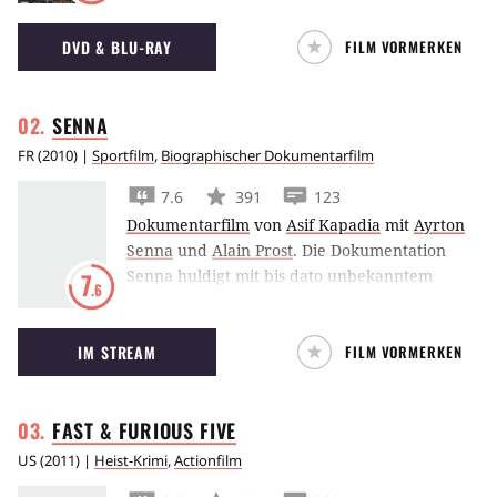
zwischen Bandenkriegen und Armut sein
DVD & BLU-RAY
FILM VORMERKEN
eigenes Leben aufbauen.
SENNA
FR
(
2010
) |
Sportfilm
,
Biographischer Dokumentarfilm
7.6
391
123
Dokumentarfilm
von
Asif Kapadia
mit
Ayrton
Senna
und
Alain Prost
.
Die Dokumentation
Senna huldigt mit bis dato unbekanntem
7
.6
Bildmaterial aus seinem privaten Umfeld dem
Ausnahme-Formel-1-Fahrer Ayrton Senna
IM STREAM
FILM VORMERKEN
FAST & FURIOUS
FIVE
US
(
2011
) |
Heist-Krimi
,
Actionfilm