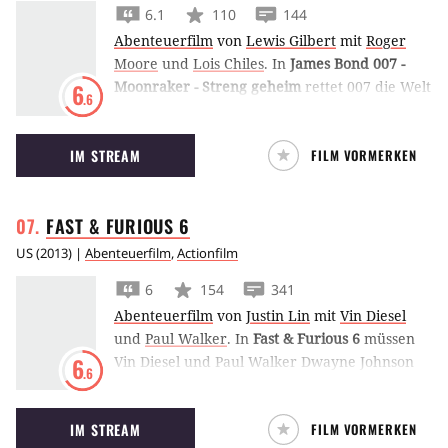
6.1
110
144
Abenteuerfilm
von
Lewis Gilbert
mit
Roger
Moore
und
Lois Chiles
.
In
James Bond 007 -
Moonraker - Streng geheim
rettet 007 die Welt
6
.6
aus dem All heraus! Doch bevor es soweit
kommt, muss zunächst einmal auf der Erde
IM STREAM
FILM VORMERKEN
ermittelt werden.
FAST & FURIOUS
6
US
(
2013
) |
Abenteuerfilm
,
Actionfilm
6
154
341
Abenteuerfilm
von
Justin Lin
mit
Vin Diesel
und
Paul Walker
.
In
Fast & Furious 6
müssen
Vin Diesel und Paul Walker Dwayne Johnson
6
.6
im Kampf gegen Luke Evans unterstützen und
hoffen so auf ein Wiedersehen mit einer lange
IM STREAM
FILM VORMERKEN
vermissten Person.