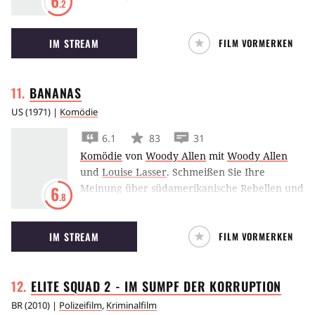
6
.2
eigenen bösen Seite als auch gegen General
Ross und dessen Vorstellung eines
IM STREAM
FILM VORMERKEN
Supersoldaten.
BANANAS
US
(
1971
) |
Komödie
6.1
83
31
Komödie
von
Woody Allen
mit
Woody Allen
und
Louise Lasser
.
Schmeißen Sie Ihre
Meinung über südamerikanische Rebellen und
6
.8
Diktatoren, über Aufstände und Siege getrost
über den Haufen. Woody Allen als der
IM STREAM
FILM VORMERKEN
Durchschnittsversager Mellish zeigt endlich,
wie das alles in Wirklichkeit funktioniert, wie
Weltpolitik im Dschungel gemacht wird.
ELITE SQUAD 2 - IM SUMPF DER
KORRUPTION
Angefangen hatte alles mit den drei
harmlosen Buchstaben, die die Welt
BR
(
2010
) |
Polizeifilm
,
Kriminalfilm