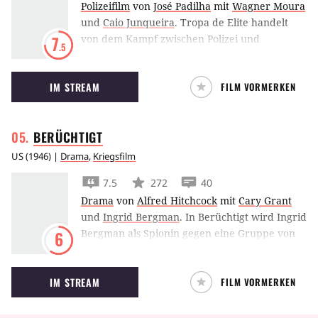
Polizeifilm
von
José Padilha
mit
Wagner Moura
und
Caio Junqueira
.
Tropa de Elite handelt
von dem Kampf zwischen Polizei und
7
.5
Drogenbanden im brasilianischen Rio.
IM STREAM
FILM VORMERKEN
BERÜCHTIGT
US
(
1946
) |
Drama
,
Kriegsfilm
7.5
272
40
Drama
von
Alfred Hitchcock
mit
Cary Grant
und
Ingrid Bergman
.
In Berüchtigt wird Ingrid
Bergman als Spionin gegen eine Gruppe von
6
Alt-Nazis ein fast unmenschlicher Einsatz
abverlangt.
IM STREAM
FILM VORMERKEN