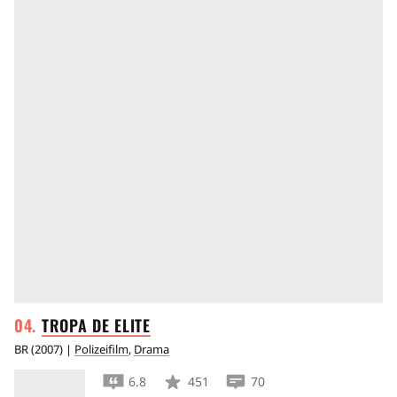
TROPA DE
ELITE
BR
(
2007
) |
Polizeifilm
,
Drama
6.8
451
70