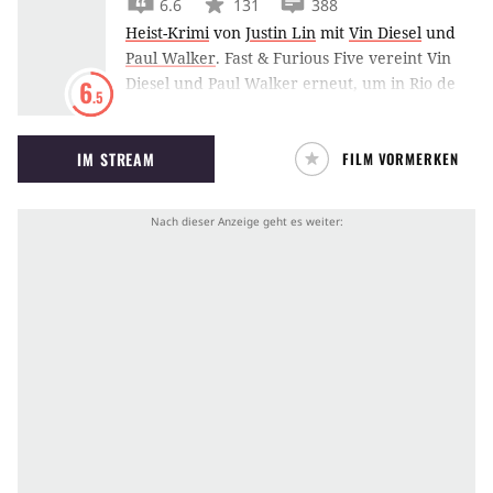
6.6
131
388
Heist-Krimi
von
Justin Lin
mit
Vin Diesel
und
Paul Walker
.
Fast & Furious Five vereint Vin
Diesel und Paul Walker erneut, um in Rio de
6
.5
Janeiro gemeinsam einen Safe zu stehlen und
dem FBI-Agenten Dwayne ‘The Rock’ Johnson
IM STREAM
FILM VORMERKEN
zu entkommen.