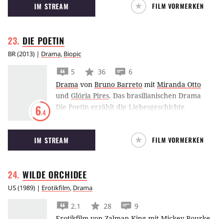
IM STREAM
FILM VORMERKEN
der Schwangerschaft kommt es zu
Komplikationen.
DIE
POETIN
BR
(
2013
) |
Drama
,
Biopic
5
36
6
Drama
von
Bruno Barreto
mit
Miranda Otto
und
Glória Pires
.
Das brasilianischen Drama
Die Poetin erzählt die Liebesgeschichte
6
.4
zwischen der brasilianischen Architektin Lota
de Macedo Soares und der US-amerikanischen
IM STREAM
FILM VORMERKEN
Dichterin Elizabeth Bishop.
WILDE
ORCHIDEE
US
(
1989
) |
Erotikfilm
,
Drama
2.1
28
9
Erotikfilm
von
Zalman King
mit
Mickey Rourke