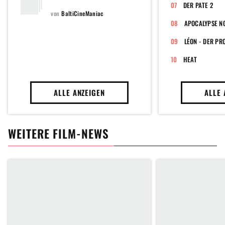
DEN OSCAR NOMINIERTEN
DER PATE 2
FILME (DIE VERLEIHUNG DER
von
BaltiCineManiac
OSCARS BIS 2026)
APOCALYPSE N
LÉON - DER PR
HEAT
ALLE ANZEIGEN
ALLE 
WEITERE FILM-NEWS