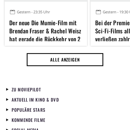
Gestern - 23:35 Uhr
Gestern - 19:30
Der neue Die Mumie-Film mit
Bei der Premie
Brendan Fraser & Rachel Weisz
Sci-Fi-Films al
hat gerade die Rückkehr von 2
verließen zahl
weiteren legendären Figuren
Kino – sogar e
der Reihe angekündigt
Star haute gen
ALLE ANZEIGEN
ZU MOVIEPILOT
AKTUELL IM KINO & DVD
POPULÄRE STARS
KOMMENDE FILME