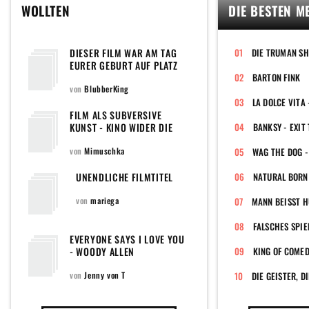
WOLLTEN
DIE BESTEN M
DIESER FILM WAR AM TAG
DIE TRUMAN S
EURER GEBURT AUF PLATZ
EINS DER CHARTS
BARTON FINK
von
BlubberKing
LA DOLCE VITA 
FILM ALS SUBVERSIVE
KUNST - KINO WIDER DIE
TABUS (AMOS VOGEL)
von
Mimuschka
UNENDLICHE FILMTITEL
NATURAL BORN 
von
mariega
MANN BEISST H
FALSCHES SPIE
EVERYONE SAYS I LOVE YOU
- WOODY ALLEN
KING OF COME
von
Jenny von T
DIE GEISTER, DI