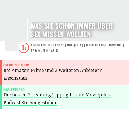
WAS SIE SCHON IMMER ÜBER
SEX WISSEN WOLLTEN
KINOSTART: 31.01.1973
|
USA
(
1972
) |
MEDIENSATIRE
,
KOMÖDIE
|
6
.7
87 MINUTEN
|
AB 12
ONLINE SCHAUEN:
Bei Amazon Prime und 2 weiteren Anbietern
anschauen
NEU: PODCAST:
Die besten Streaming-Tipps gibt's im Moviepilot-
Podcast Streamgestöber