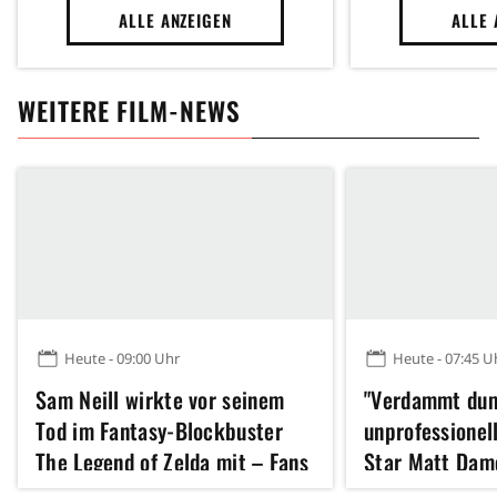
ALLE ANZEIGEN
ALLE 
WEITERE FILM-NEWS
Heute - 09:00 Uhr
Heute - 07:45 U
Sam Neill wirkte vor seinem
"Verdammt du
Tod im Fantasy-Blockbuster
unprofessionel
The Legend of Zelda mit – Fans
Star Matt Dam
ahnen, wen er gespielt haben
diesen Regisse