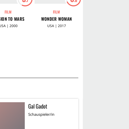
FILM
FILM
FILM
SION TO MARS
WONDER WOMAN
PERFECT SENSE
USA | 2000
USA | 2017
Großbritannien | 2011
Gal Gadot
R
Schauspieler/in
Sc