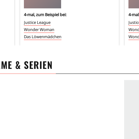
4
-mal, zum Beispiel bei:
4
-mal
Justice League
Justi
Wonder Woman
Wond
Das Löwenmädchen
Wond
ILME & SERIEN