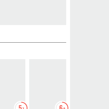
5
6
7
.7
.8
.2