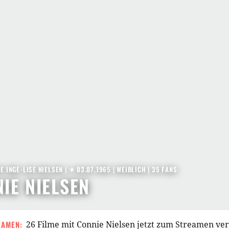
E INGE-LISE NIELSEN |
✶ 03.07.1965
| WEIBLICH | 35 FANS
IE NIELSEN
EAMEN:
26 Filme mit Connie Nielsen jetzt zum Streamen ve