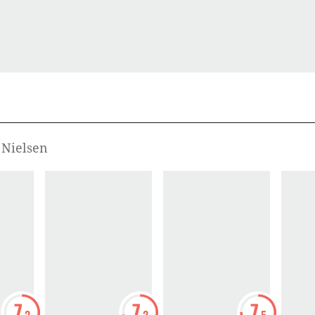
 Nielsen
7
7
7
.2
.2
.5