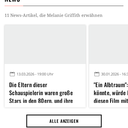
11
News-Artikel, die
Melanie Griffith
erwähnen
13.03.2026 - 19:00 Uhr
30.01.2026 - 16:
Die Eltern dieser
"Ein Albtraum"
Schauspielerin waren große
könnte, würde
Stars in den 80ern, und ihre
diesen Film mi
Großmutter ist eine Hollywood-
Tom Hanks, der
Legende
gedreht wurde,
ALLE ANZEIGEN
auslöschen